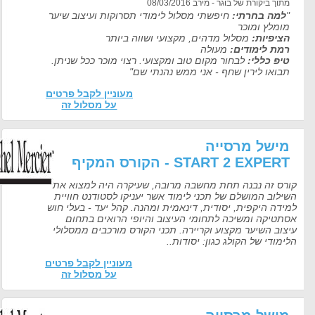
תוך ביקורת של בוגר - מירב 08/03/2016
למה בחרתי:
חיפשתי מסלול לימודי תסרוקות ועיצוב שיער
ומלץ ומוכר
ציפיות:
מסלול מדהים, מקצועי ושווה ביותר
מת לימודים:
מעולה
יפ כללי:
לבחור מקום טוב ומקצועי. רצוי מוכר ככל שניתן.
בואו לירין שחף - אני ממש נהנתי שם"
מעוניין לקבל פרטים
על מסלול זה
ישל מרסייה
START 2 EXPER - הקורס המקיף
רס זה נבנה תחת מחשבה מרובה, שעיקרה היה למצוא את
ילוב המושלם של תכני לימוד אשר יעניקו לסטודנט חוויית
דה היקפית, יסודית, דינאמית ומהנה. קהל יעד - בעלי חוש
תטיקה ומשיכה לתחומי העיצוב והיופי הרואים בתחום
צוב השיער מקצוע וקריירה. תכני הקורס מורכבים ממסלולי
מודי של הקולג כגון: יסודות..
מעוניין לקבל פרטים
על מסלול זה