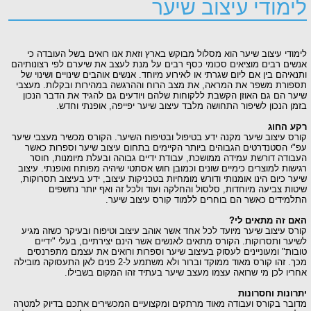
ודי עיצוב שיער
 עיצוב שיער הוא מסלול מבוקש בארץ וזאת אנו רואים בשל העובדה כי
רבים מוציאים סכומי כסף רבים על מנת לעצב את שיערם לפי רצונותיהם
ם בין אם ליום שגרתי או לאירוע מיוחד. אנשים אוהבים שינויים ושינוי של
ת משפר את המראה, את מצב הרוח וההרגשה במהירות ובקלות. מעצבי
ם גם האוזן הקשבת ללקוחות שלהם ויודעים גם להגיד את הדבר הנכון
נכון לשיפור התחושה מלבד עיצוב שיער יפייפה, אופנתי וחדש.
חוג
יצוב שיער מקנה ידע בטיפול ובטיפוח השיער. הקורס מכשיר מעצבי שיער
סטנדרטים הגבוהים ביותר הקיימים בתחום עיצוב שיער וספרות כאשר
 דורשת עמידה ממושכת, עבודת ידיים גבוהה ובעלת מיומנות, חוסר
 למוצרים כימיים שונים וכמובן חוש אסתטי שיהיה מפותח ואופנתי. עיצוב
יום הינו אומנותי ודורש מומחיות בטכניקות עיצוב, ידע בעיצוב תסרוקות,
צביעה מיוחדות, סלסול והחלקה ועוד ולכל זה ואף יותר נחשפים
ים כאשר הם בוחרים ללמוד קורס עיצוב שיער.
ה מתאים לי?
יצוב שיער מיועד לכל אחד אשר אוהב עיצוב וטיפוח ובעיקר כשזה מגיע
ותסרוקות. הקורס מתאים לאנשים אשר הינם יצירתיים, בעלי "ידיים
 ומעוניינים לעסוק בעיצוב שיער וספרות ורואים את עצמם מתפרנסים
מכך. זהו קורס מאוד ממוקד וברור ולא משתמע ל-2 פנים לאן התעסוקה מובילה
לכן מי שרואה עצמו מעצב שיער בעתיד זהו המקום בשבילו.
ת וחסרונות
בקורס ועבודה מאוד מרתקים ומקצועיים המכשירים אתכם בדיוק למטרה