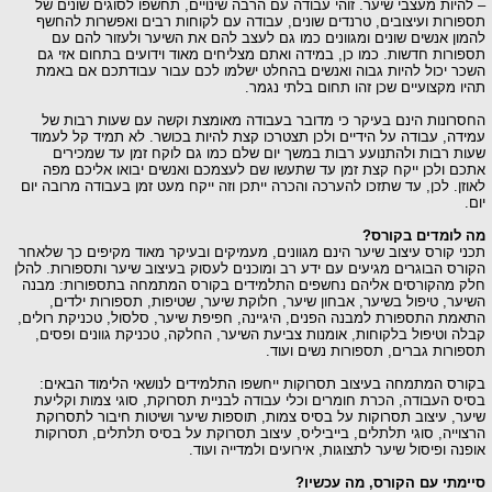
ת מעצבי שיער. זוהי עבודה עם הרבה שינויים, תחשפו לסוגים שונים של
ת ועיצובים, טרנדים שונים, עבודה עם לקוחות רבים ואפשרות להחשף
אנשים שונים ומגוונים כמו גם לעצב להם את השיער ולעזור להם עם
ת חדשות. כמו כן, במידה ואתם מצליחים מאוד וידועים בתחום אזי גם
כול להיות גבוה ואנשים בהחלט ישלמו לכם עבור עבודתכם אם באמת
קצועיים שכן זהו תחום בלתי נגמר.
ות הינם בעיקר כי מדובר בעבודה מאומצת וקשה עם שעות רבות של
 עבודה על הידיים ולכן תצטרכו קצת להיות בכושר. לא תמיד קל לעמוד
בות ולהתנועע רבות במשך יום שלם כמו גם לוקח זמן עד שמכירים
לכן ייקח קצת זמן עד שתעשו שם לעצמכם ואנשים יבואו אליכם מפה
 לכן, עד שתזכו להערכה והכרה ייתכן וזה ייקח מעט זמן בעבודה מרובה יום
מדים בקורס?
ורס עיצוב שיער הינם מגוונים, מעמיקים ובעיקר מאוד מקיפים כך שלאחר
הבוגרים מגיעים עם ידע רב ומוכנים לעסוק בעיצוב שיער ותספורות. להלן
הקורסים אליהם נחשפים התלמידים בקורס המתמחה בתספורות: מבנה
 טיפול בשיער, אבחון שיער, חלוקת שיער, שטיפות, תספורות ילדים,
התספורת למבנה הפנים, היגיינה, חפיפת שיער, סלסול, טכניקת רולים,
טיפול בלקוחות, אומנות צביעת השיער, החלקה, טכניקת גוונים ופסים,
ת גברים, תספורות נשים ועוד.
המתמחה בעיצוב תסרוקות ייחשפו התלמידים לנושאי הלימוד הבאים:
עבודה, הכרת חומרים וכלי עבודה לבניית תסרוקת, סוגי צמות וקליעת
עיצוב תסרוקות על בסיס צמות, תוספות שיער ושיטות חיבור לתסרוקת
ה, סוגי תלתלים, בייביליס, עיצוב תסרוקת על בסיס תלתלים, תסרוקות
ופיסול שיער לתצוגות, אירועים ולמדייה ועוד.
י עם הקורס, מה עכשיו?