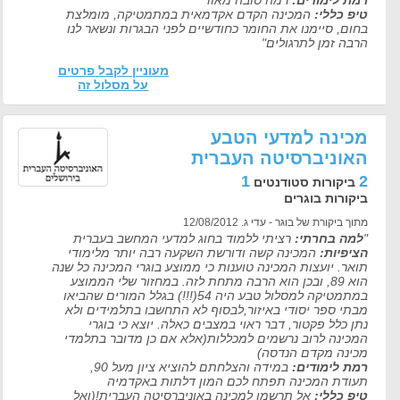
רמת לימודים:
רמה טובה מאוד
טיפ כללי:
המכינה הקדם אקדמאית במתמטיקה, מומלצת
בחום, סיימנו את החומר כחודשיים לפני הבגרות ונשאר לנו
הרבה זמן לתרגולים"
מעוניין לקבל פרטים
על מסלול זה
מכינה למדעי הטבע
האוניברסיטה העברית
1
2
ביקורות סטודנטים
ביקורות בוגרים
מתוך ביקורת של בוגר - עדי ג. 12/08/2012
"
למה בחרתי:
רציתי ללמוד בחוג למדעי המחשב בעברית
הציפיות:
המכינה קשה ודורשת השקעה רבה יותר מלימודי
תואר. יועצות המכינה טוענות כי ממוצע בוגרי המכינה כל שנה
הוא 89, ובכן הוא הרבה מתחת לזה. במחזור שלי הממוצע
במתמטיקה למסלול טבע היה 54(!!!) בגלל המורים שהביאו
מבתי ספר יסודי באיזור,לבסוף לא התחשבו בתלמידים ולא
נתן כלל פקטור, דבר ראוי במצבים כאלה. יוצא כי בוגרי
המכינה לרוב נרשמים למכללות(אלא אם כן מדובר בתלמדי
מכינה מקדם הנדסה)
רמת לימודים:
במידה והצלחתם להוציא ציון מעל 90,
תעודת המכינה תפתח לכם המון דלתות באקדמיה
טיפ כללי:
אל תרשמו למכינה באוניברסיטה העברית!(ואל