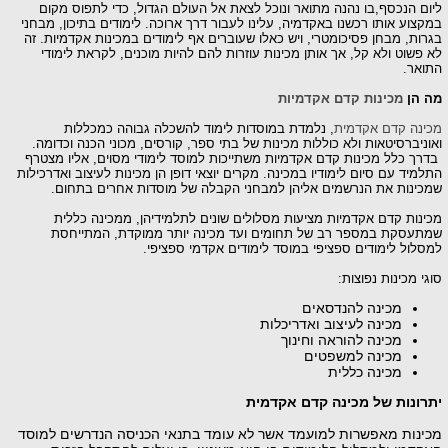
ליום הנכסף,בו נהנה מתואר ונוכל לצאת אל העולם הגדול, כדי לתפוס מקום
במקצוע אותו רכשנו באקדמיה, עלינו לעבור דרך ארוכה. לימודים בתיכון, מבחני
בגרות, מבחן פסיכומטרי, ויש כאלו שעוברים אף לימודים במכינות אקדמיות. זה
לא פשוט ולא קל, אך אותן מכינות עוזרות להם להיות מוכנים, לקראת לימודי
התואר.
מה הן
מכינות קדם אקדמיות
מכינה קדם אקדמית
, נלמדת במוסדות לימוד להשכלה גבוהה כמכללות
ואוניברסיטאות ולא כוללות מכינות של בתי ספר, קורסים, מכוני הכנה וכדומה.
בדרך כלל מכינות קדם אקדמיות משתייכות למוסד לימודי מסוים, אליו מצטרף
התלמיד עם סיום לימודיו במכינה. מקרים יוצאי דופן הן מכינות לעיצוב ואדרכילות
שמכינות את הנרשמים אליהן למבחני הקבלה של מוסדות אחרים בתחום.
מכינות קדם אקדמיות מציעות מסלולים שונים לתלמידיהן, ממכינה כללית
שמתעסקת במספר רב של תחומים ועד מכינה יותר ממוקדת, המתייחסת
למסלול לימודים ספציפי במוסד לימודים אקדמי ספציפי.
סוגי מכינות נפוצות:
מכינה להנדסאים
מכינה לעיצוב ואדריכלות
מכינה להוראה וחינוך
מכינה למשפטים
מכינה כללית
יתרונות של מכינה קדם אקדמית
מכינות מאפשרות למועמד אשר לא עומד בתנאי הכניסה הנדרשים למוסד