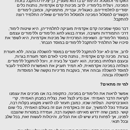
האקדמי ולמסלול הלימודים בו הוא מעוניין, כן יצליח להתקבל בזכות
המכינה, ויצליח בלימודיו. לרוב מכינות קדם אקדמיות, נותנות כלים
יסודיים לתלמידיהם, כאנגלית, עברית, מתמטיקה, וכמובן לימודים
הקשורים למסלול המכינה ולמסלול הלימודים שאליה התלמיד רוצה
להתקבל.
דבר נוסף שמכינה קדם אקדמית מעניקה לתלמידיהן, היא שיטות לימוד,
דרכי התמודדות וחשיבה, ועזרה בנוגע לחוג הלימודים וללימודים עצמם
במוסד הלימודים. השאיפה המרכזית של מכינות אקדמיות, היא לשפר את
סיכויו של התלמיד להתקבל ללימודים במוסד הנבחר.
לרוב, אדם לא יוכל להתקבל ללימודים במוסד להשכלה גבוהה, ללא תעודת
בגרות. מכינה קדם אקדמית , נותנת סיכוי לאדם חסר תעודת בגרות,
ובעצם הצלחתו במכינה, הוא יתגבר על בעיה זו, ויוכל להתקבל ללימודים.
הצלחה במכינה אקדמאית, לא תמיד תעניק את האפשרות לתלמיד לעבור
למוסד להשכלה גבוהה אחר, בעקבות מדיניות נוקשה של המוסדות
להשכלה גבוהה.
למי זה מתאים?
אפשר לראות את הלימודים במכינה, כתקופה בה אנו מכינים את עצמנו
לקראת הדבר האמיתי. אם נדע לנצל זאת, נצליח במבחן האמיתי, קרי
האוניברסיטה. הצלחה שכזו, כמובן תעזור לנו להשיג מקצוע בקלות רבה,
ובעתיד נוכל להמשיך, עם זה באקדמיה ועם זה בעולם האמיתי, בלי שום
קושי. כמובן שזה ידרוש מאיתנו השקעה רבה, ועמידה במטרות שהצבנו
לפנינו, אך לפחות נדע שיש לנו את הכלים, והיכולות לעשות זאת, בכל שלב
ובכל תנאי.