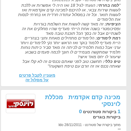
מתוך ביקורת של סטודנט - יעקב א. 13/02/2013
"
למה בחרתי:
הגעתי לגיל 18 ואז היה לי אפשרות או ללכת
לעשות שירות צבאי, או להיכנס למכינה קדם אקדמאית ואז
לעשות תואר. וכל זה במסלול עתודה חרדית אז בחרתי לנסות
את הלימודים
הציפיות:
זה מאד קשה לעשות את השלמת בגרויות
ופסיכומטרי בשנה אחת הייתי מעדיף שהיו מחלקים את זה
לשנתיים אבל זה בסך הכל תוכנת טובה מאד
רמת לימודים:
הלימודים מתחילים מאחת וחצי בצהריים
היית מעדיף ללמוד בוקר ואז הראש יותר נקי ללימודים ויותר
ערני אבל כמות תלמידים לכיתה זה מאד סביר כיתות נוחות
תלמיד שמתקשה מצמידים לו חונך לכמה פעמים בשבוע
שיעזור לו יחס מאד אישי!
טיפ כללי:
תחשבו טוב לפני שאתם נכנסים זה לא קל! אבל
שאתה נכנס אז זה זורם עם טיפת השקעה!"
מעוניין לקבל פרטים
על מסלול זה
מכינה קדם אקדמית מכללת
לוינסקי
0
1
ביקורות סטודנטים
ביקורות בוגרים
מתוך ביקורת של סטודנט - Ido 28/11/2011
""