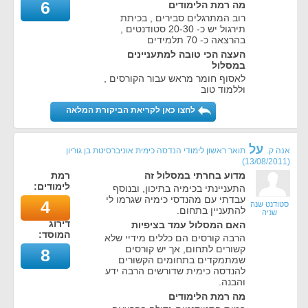
6
מה רמת הלימודים
רוב המתרגלים סבירים , בכיתת
תירגול יש כ- 20-30 סטודנטים ,
בהרצאה כ- 70 תלמידים
העצה הכי טובה למתעניינים
במסלול
לאסוף חומר מראש עבור הקורסים ,
וללמוד טוב
לחצו כאן לקריאת הביקורת המלאה
על
אנה ק.
תואר ראשון לימודי הנדסה כימית אוניברסיטת בן גוריון
)
13/08/2011
(
מדוע בחרתי במסלול זה
רמת
לימודים:
התעניינתי בכימיה בתיכון, ובנוסף
עבדתי עם מהנדסי כימיה שגרמו לי
4
סטודנט שנה
להתעניין בתחום.
שניה
דירוג
האם המסלול עמד בציפיות
המוסד:
הרבה קורסים הם כללים מידיי שלא
קשורים לתחום, אך יש קורסים
8
שמתמקדים בתחומים הקשורים
להנדסה כימית שדורשים הרבה ידע
והבנה.
מה רמת הלימודים