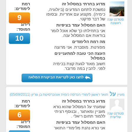
מדוע בחרתי במסלול זה
רמת
לימודים:
נמשכת לתחם המדעים (ביולוגיה,
כימיה). מקצוע עם אחריות. ובסופו
9
של דבר פרקטי.
סטודנט שנה
ראשונה
דירוג
האם המסלול עמד בציפיות
המוסד:
אני בתחילתו כך שלא אוכל לומר
בודאות אם המסלול ענה.
10
מה רמת הלימודים
מפורטת. מוסברת. אני מרוצה
העצה הכי טובה למתעניינים
במסלול
חשוב מאוד לגעת קצת בכימיה
לפני. להבין במה מדובר.
לחצו כאן לקריאת הביקורת המלאה
על
מעיין
תואר ראשון לימודי הנדסה כימית אוניברסיטת בן גוריון
(
05/09/2011
)
מדוע בחרתי במסלול זה
רמת
לימודים:
שמעתי על המסלול שהוא נורא
מעניין ומאתגר , ובנוסף רציתי
6
סטודנט שנה
ללמוד תחום ריאלי .
שלישית
דירוג
האם המסלול עמד בציפיות
המוסד:
אני נורא נהנת מלימודי התואר