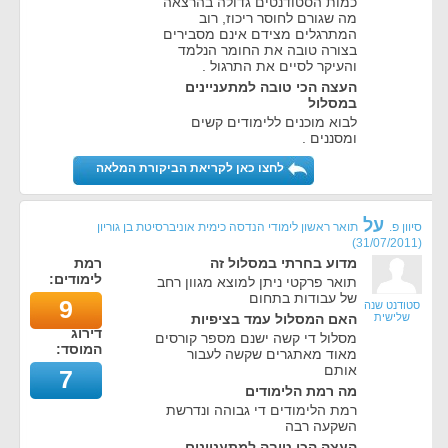
כמות הסטודנטים גדולה בהרצאה
מה שגורם לחוסר ריכוז, רוב
המתרגלים מצידם אינם מסבירים
בצורה טובה את החומר הנלמד
והעיקר לסיים את התרגול .
העצה הכי טובה למתעניינים
במסלול
לבוא מוכנים ללימודים קשים
ומסננים .
לחצו כאן לקריאת הביקורת המלאה
על
סיוון פ.
תואר ראשון לימודי הנדסה כימית אוניברסיטת בן גוריון
)
31/07/2011
(
מדוע בחרתי במסלול זה
רמת
לימודים:
תואר פרקטי ניתן למוצא מגוון רחב
של עבודות בתחום
9
סטודנט שנה
שלישית
האם המסלול עמד בציפיות
דירוג
מסלול די קשה ישנם מספר קורסים
המוסד:
מאוד מאתגרים שקשה לעבור
אותם
7
מה רמת הלימודים
רמת הלימודים די גבוהה ונדרשת
השקעה רבה
העצה הכי טובה למתעניינים