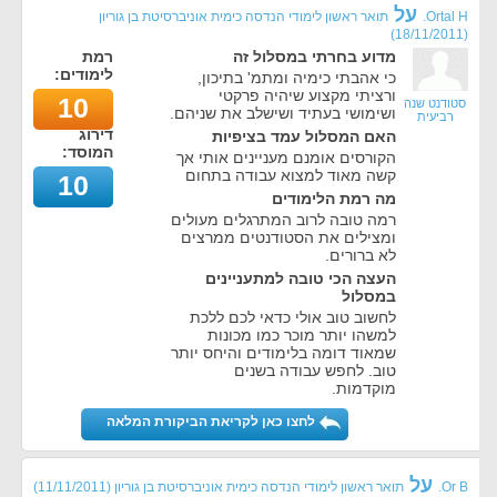
על
Ortal H.
תואר ראשון לימודי הנדסה כימית אוניברסיטת בן גוריון
)
18/11/2011
(
מדוע בחרתי במסלול זה
רמת
לימודים:
כי אהבתי כימיה ומתמ' בתיכון,
ורציתי מקצוע שיהיה פרקטי
10
סטודנט שנה
ושימושי בעתיד ושישלב את שניהם.
רביעית
דירוג
האם המסלול עמד בציפיות
המוסד:
הקורסים אומנם מעניינים אותי אך
קשה מאוד למצוא עבודה בתחום
10
מה רמת הלימודים
רמה טובה לרוב המתרגלים מעולים
ומצילים את הסטודנטים ממרצים
לא ברורים.
העצה הכי טובה למתעניינים
במסלול
לחשוב טוב אולי כדאי לכם ללכת
למשהו יותר מוכר כמו מכונות
שמאוד דומה בלימודים והיחס יותר
טוב. לחפש עבודה בשנים
מוקדמות.
לחצו כאן לקריאת הביקורת המלאה
על
Or B.
תואר ראשון לימודי הנדסה כימית אוניברסיטת בן גוריון
(
11/11/2011
)