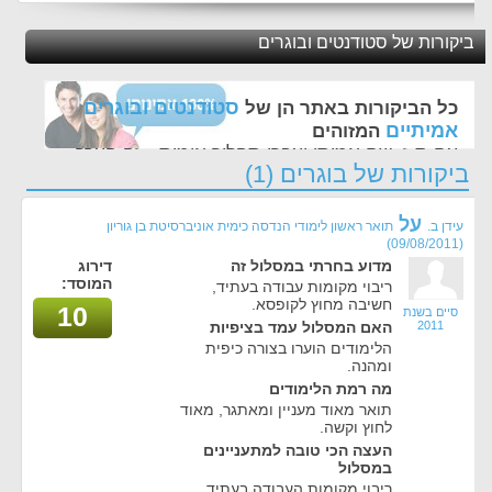
ביקורות של סטודנטים ובוגרים
סטודנטים ובוגרים
כל הביקורות באתר הן של
אמיתיים
המזוהים
עם ת.ז, שם אמיתי ועברו תהליך אימות - זה הערך
ביקורות של בוגרים (1)
החשוב לנו ביותר באתר
על
עידן ב.
תואר ראשון לימודי הנדסה כימית אוניברסיטת בן גוריון
(09/08/2011)
מדוע בחרתי במסלול זה
דירוג
המוסד:
ריבוי מקומות עבודה בעתיד,
חשיבה מחוץ לקופסא.
10
סיים בשנת
2011
האם המסלול עמד בציפיות
הלימודים הוערו בצורה כיפית
ומהנה.
מה רמת הלימודים
תואר מאוד מעניין ומאתגר, מאוד
לחוץ וקשה.
העצה הכי טובה למתעניינים
במסלול
ריבוי מקומות העבודה בעתיד