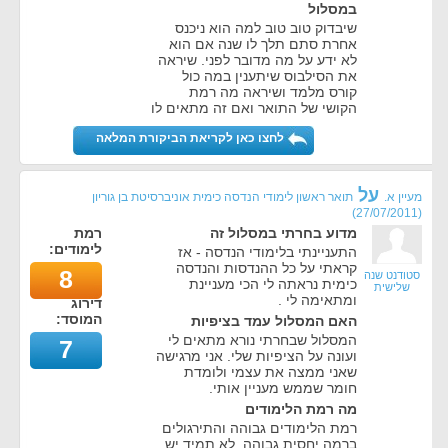
במסלול
שיבדוק טוב טוב למה הוא ניכנס
אחרת סתם תלך לו שנה אם הוא
לא ידע על מה מדובר לפני. שיראה
את הסילבוס שיתענין במה כול
קורס מלמד ושיראה מה רמת
הקושי של התואר ואם זה מתאים לו
לחצו כאן לקריאת הביקורת המלאה
על
מעיין א.
תואר ראשון לימודי הנדסה כימית אוניברסיטת בן גוריון
)
27/07/2011
(
מדוע בחרתי במסלול זה
רמת
לימודים:
התעניינתי בלימודי הנדסה - אז
קראתי על כל ההנדסות והנדסה
8
סטודנט שנה
כימית נראתה לי הכי מעניינת
שלישית
ומתאימה לי .
דירוג
המוסד:
האם המסלול עמד בציפיות
המסלול שבחרתי נורא מתאים לי
7
ועונה על הציפיות שלי. אני מרגישה
שאני ממצה את עצמי ולומדת
חומר שממש מעניין אותי.
מה רמת הלימודים
רמת הלימודים גבוהה והתירגולים
ברמה יחסית גבוהה. לא תמיד יש