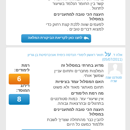
קשר בין החומר הנלמד בשיעור
לתרגול .
העצה הכי טובה למתעניינים
במסלול
לפעמים שווה ללכת קצת רחוק כדי
למצוא דברים טובים .
לחצו כאן לקריאת הביקורת המלאה
על
אלה ד.
תואר ראשון לימודי הנדסה כימית אוניברסיטת בן גוריון
)
05/07/2011
(
מדוע בחרתי במסלול זה
רמת
לימודים:
המלצות מחברים ותחום עניין
שמשך אותי.
6
סטודנט שנה
שניה
האם המסלול עמד בציפיות
דירוג
תחום מאתגר מאוד ולא פשוט
המוסד:
מה רמת הלימודים
8
אין שיעורי עזר. כמות סטודנטים
בתרגולים ובהרצאות גבוהה.
העצה הכי טובה למתעניינים
במסלול
להבין כבר מהתחלה שצריך לשבת
וללמוד כמעט כל היום