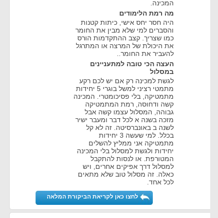
המכינה.
מה רמת הלימודים
היה חסר יחס אישי, כיתות קטנות
והסברים למי שלא מבין את החומר
כמו שצריך. קצב ההתקדמות הורס
את היכולת של המרצה או המתרגל
להעביר את החומר..
העצה הכי טובה למתעניינים
במסלול
לגשת למכינה רק אם יש לכם רקע
מתמטי רציני למשל בוגרי 5 יחידות
מתמטיקה, בלי פסיכומטרי. המכינה
קשה ודחוסה, רמת המתמטיקה
גבוהה, המסלול עצמו קשה אבל
מזכה בשנה א לכל דבר ומעבר ישיר
לשנה ב באונברסיטה. זה לא קל
בכלל. למי שעשה 3 יחידות
מתמטיקה אני ממליץ להשלים
יחידות ולגשת למסלול בלי המכינה
המטורפת. או לנסות להתקבל
למסלול דרך אפיקים אחרים, ויש
כאלה. זה מסלול טוב שלא מתאים
לכל אחד.
לחצו כאן לקריאת הביקורת המלאה