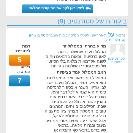
לחצו כאן לקריאת הביקורת המלאה
ביקורות של סטודנטים (9)
על
נתנאל
תואר ראשון לימודי הנדסה כימית אוניברסיטת בן גוריון
)
29/11/2014
(
מדוע בחרתי במסלול זה
רמת
לימודים:
מסלול מעבר שמשלב כניסה
לאוניברסיטה וזכאות בתנאים נוחים
5
סטודנט שנה
לשנה אקדמאית מלאה בלי הסיוט
ראשונה
של פסיכומטרי והשלמת בגרויות
דירוג
המוסד:
האם המסלול עמד בציפיות
המסלול טוב מאוד ואם התקבלתם
7
הוא אפילו מצוין, מסלול מעבר ישיר
לבן גוריון. השנה א בספיר להנדסה
כימית היא שנה א לכל דבר והיא
מוכרת על ידי כל האוניברסיטאות
בארץ כשנה א כולל כל הקורסים
שבה. הסיליבוסים זהים והמרצים
טובים. המסלול מצריך ציון סף גבוה
בכל המבחנים.. המסלול לא קל,
אבל אפשרי עם פסיכומטרי ממוצע
מינוס ובגרות מלאה.. בתנאי
שעוברים בתנאי סף הקבלה או