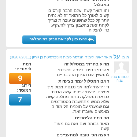
במסלול
זהו תואר קשה ישנם הרבה קורסים
קשים לאורך כל התואר זה לא נהיה
יותר קל ככל שהשנים עוברות וצריך
לקחת זאת בחשבון צריך להשקיע
כדי להצליח
לחצו כאן לקריאת הביקורת המלאה
על
חן מ.
תואר ראשון לימודי הנדסה כימית אוניברסיטת בן גוריון
(
30/07/2011
)
מדוע בחרתי במסלול זה
רמת
לימודים:
אהבתי בתיכון כימיה וחשבתי
להמשיך עם הכיוון הזה בחיים
9
סטודנט שנה
שניה
האם המסלול עמד בציפיות
דירוג
דיי ידעתי למה אני נכנסת מכול מיני
המוסד:
אנשים. ידעתי שיהיה קשה הכרתי
גם את המחלקה בתור מחלקה קשה
7
שלא ממש מתחשבת בסטודנטים.
וגם שמעתי על תוכנית הלימודים
מאנשים שעברו זאת.
מה רמת הלימודים
מאוד גבוהה ועם זאת גם מאוד
קשה.
העצה הכי טובה למתעניינים