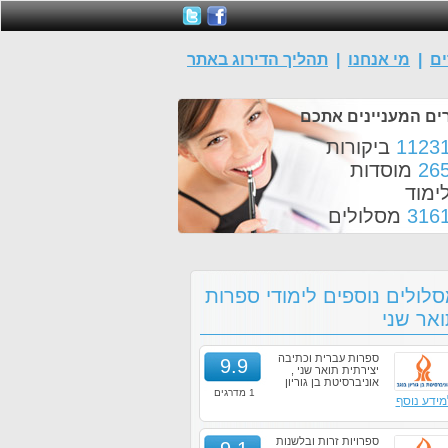
ים
|
מי אנחנו
|
תהליך הדירוג באתר
ים המעניינים אתכם
1123
ביקורות
26
מוסדות
ימוד
316
מסלולים
לולים נוספים לימודי ספרות
אר שני
ספרות עברית וכתיבה
9.9
יצירתית תואר שני ,
אוניברסיטת בן גוריון
1 מדרגים
מידע נוסף
ספרויות זרות ובלשנות