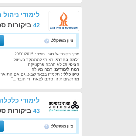
לימודי ניהול 
ביקורות ס
42
ציון משוקלל:
מתוך ביקורת של בוגר - תאיר י. 29/01/2015
"
למה בחרתי:
רציתי להתמקד בשיווק
הציפיות:
לא הרבה פרקטיקה
רמת לימודים:
רמה מעולה
טיפ כללי:
תלמדו בבאר שבע..גם אם התואר לא
מהתשובות הן סתם לצאת ידי חובה..."
לימודי כלכלה
ביקורות ס
43
ציון משוקלל: