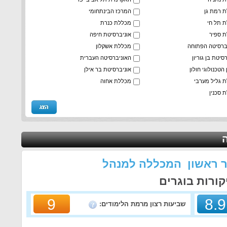
 רמת גן
המרכז הבינתחומי
 תל חי
מכללת כנרת
 ספיר
אוניברסיטת חיפה
ברסיטה הפתוחה
מכללת אשקלון
סיטת בן גוריון
האוניברסיטה העברית
הטכנולוגי חולון
אוניברסיטת בר אילן
 גליל מערבי
מכללת אחוה
 סכנין
אר ראשון המכללה למנהל
ורות בוגרים
9
8.9
שביעות רצון מרמת הלימודים: