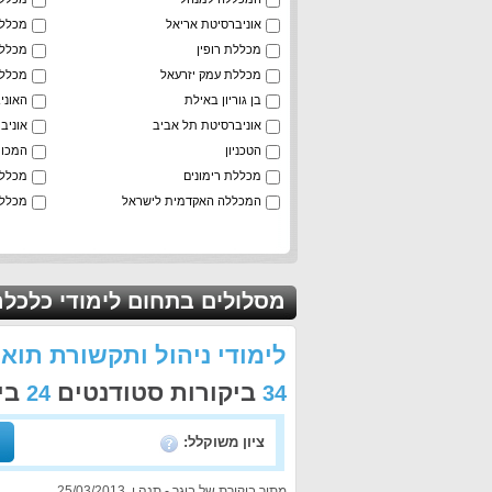
אוניברסיטת אריאל
מכללת
מכללת רופין
מכללת
מכללת עמק יזרעאל
מכללת
בן גוריון באילת
האוני
אוניברסיטת תל אביב
אוניבר
הטכניון
המכון 
מכללת רימונים
מכללת
המכללה האקדמית לישראל
מכללת
מסלולים בתחום לימודי כלכלה
לימודי ניהול ותקשורת תו
ביקורות סטודנטים
ביק
24
34
ציון משוקלל:
מתוך ביקורת של בוגר - תנה ו. 25/03/2013