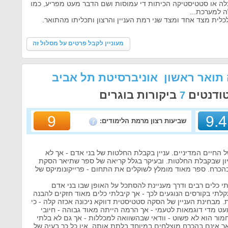
ה או סטטיסטיקה הכיתות די עמוסות ושם הדבר מעט מפריע, כמו
ה למערכת...
כלית מצד אחד ומצד שני רמת העניין והרצון ותכליתו מהתואר.
מעוניין לקבל פרטים על מסלול זה
 תואר ראשון אוניברסיטת תל אביב
טודנטים
ביקורות בוגרים
7
9
9.4
שביעות רצון מרמת הלימודים:
ל החיים המדיניים. עניין בקבלת החלטות של בני אדם - אך לא
גיון שבקבלת החלטות. ובעיקר בגלל קריאה של ספר שתיאר הסקת
הכרח. ספר מאוד מומלץ לשוקלים את התחום - פרייקונומיקס של
 כלים רבים ודרך מעניינת להסתכל על האופן שבו בני אדם
קלתי בקורסים הנוגעים לכך - אך קיבלתי כלים מאוד חזקים להבנה
. מבחינת העניין של הסקה סטטיסטית דווקא ניכונה אכזה קלה - כי
מעט מדי דוגמאות לטעמי - אך הרמה הייתה מאוד גבוהה - חיובי
מור הוא לא פשוט - וודאי שבהשוואה למכללות - אך גם לא בלתי
ך אינם בהכרח מוצלחים במיוחד בלתת אותה. אין כל כך בעיה של