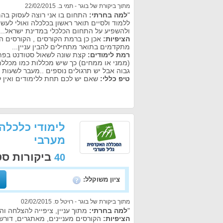
מתוך ביקורת של בוגר - תמי ב. 22/02/2015
"
למה בחרתי:
התחום בו אני רוצה לעסוק בהמש
ללמוד ולסיים תואר ראשון בכלכלה ואולי לעשו
ולהשפיע על התחום הכלכלי במדינת ישראל...
הציפיות:
אכן כן ברמת הקורסים , הקורסים 
מתקדמים בתואר מתחילים להבין עניין...
רמת לימודים:
קצת שונה לשאול סטודנט בפתו
(ממני או ממחים) כך שיש מכללות כמו מכלל
גבוה אבל יש תרגולים נוספים ..מעבר לשעות 
טיפ כללי:
שאם יש לכם תחת ללימודים ואין לכ
לימודי כלכלה
מערבי
ביקורות ס
40
ציון משוקלל:
מתוך ביקורת של בוגר - רויטל ס. 02/02/2015
"
למה בחרתי:
מתוך עניין, ציפייה להצלחה 
הציפיות:
הקורסים מעניינים, מאתגרים, דור