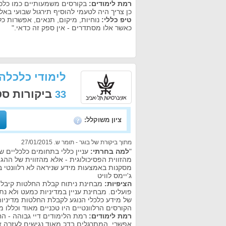
רמת לימודים:
בקורסים משמעותיים כמו כלכל
כן צריך היה לטעמי להוסיף תירגול שבועי באל
טיפ כללי:
נוחיות, מיקום, תנאים, אפשרות כל
כאשר אלו מסתדרים - אין ספק זה כדאי."
לימודי כלכלה
ביקורות ס
33
ציון משוקלל:
מתוך ביקורת של בוגר - תומר ש. 27/01/2015
"
למה בחרתי:
עניין כללי בתחומים כלכליים ש
מהזווית הפסיכולוגית - אלא מהזווית של הה
מסקנות באמצעות מידע שניראה לא רלוונטי ב
ג'יימס לוויט
הציפיות:
מבחינת ניתוח קבלת החלטות קיבלתי
פועלים. מבחינת עניין במדיניות כמעט ולא נת
של מידע כלכלי הנוגע לקבלת החלטות מדיניות
הקורסים הרלוונטיים היו טכניים מאוד וכללו 
רמת לימודים:
רמת הלימודים דיי גבוהה - הח
אפשרי. המתרגלים בדכ מאוד נגישים לעזרה א