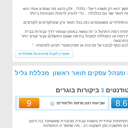
ך הוא רק משהו ריאלי ,כלכלי , ולכן כרגע מה שמניע אותי הוא
ת תואר שני גם בכלכלה ...כדי להגיע לרמות הגבוהות ביותר
ההתחלתיים משעממים כמו בכל תואר ורק שמתקדמים לקורסים
חה רמת התרגול כי זה נעשה באופן עצמאי דרך עבודות בבית
ת רמת או המכללה למנהל בחיפה ששם התשלום עבור קורס יותר
ההרצאה .
ם כסף לבזבז על מכינות או פסיכומטרי תגיעו לפתוחה ."
מעוניין לקבל פרטים על מסלול זה
 ומנהל עסקים תואר ראשון מכללת גליל
טודנטים
ביקורות בוגרים
3
9
8.6
שביעות רצון מרמת הלימודים:
והתפתחות עתידית והשגת עבודה מכובדת שאשתכר בה היטב
שים מחשבה,זמן השקעה רב...מה שחסר זו התמחות.