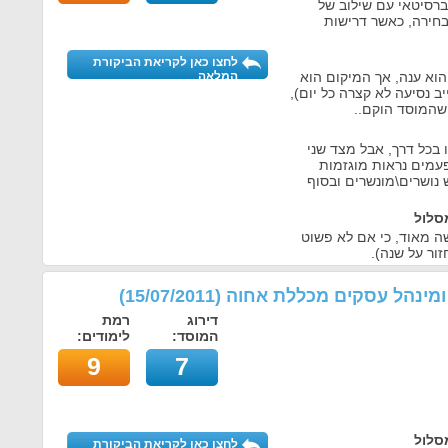
רסיטאי עם שילוב של
בחירה, כאשר דרישות
לחצו כאן לקריאת הביקורת
הוא ענה, אך המיקום הוא
המלאה
יב נסיעה לא קצרה כל יום),
שהמוסד הוקם..
 בכל דרך, אבל מצד שני
עמים נראות מוגזמות
נושרים\מונשרים ובסוף
סלול
שה מאוד, כי אם לא פשוט
ור על שנה).
 ומינהל עסקים מכללת אחוה
(
15/07/2011
)
דירוג
רמת
המוסד:
לימודים:
9
7
סלול
לחצו כאן לקריאת הביקורת