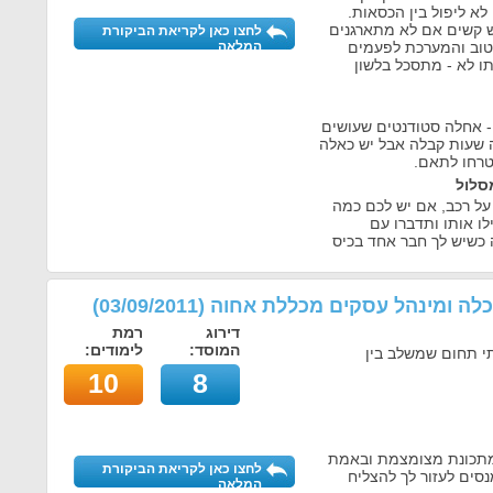
לא ליפול בין הכסאות.
 קשים אם לא מתארגנים
לחצו כאן לקריאת הביקורת
טוב והמערכת לפעמים
המלאה
ו לא - מתסכל בלשון
 - אחלה סטודנטים שעושים
 שעות קבלה אבל יש כאלה
טרחו לתאם.
סלול
ל רכב, אם יש לכם כמה
לו אותו ותדברו עם
 כשיש לך חבר אחד בכיס
לכלה ומינהל עסקים מכללת אחוה
(
03/09/2011
)
דירוג
רמת
המוסד:
לימודים:
יתי תחום שמשלב בין
10
8
במתכונת מצומצמת ובאמת
לחצו כאן לקריאת הביקורת
סים לעזור לך להצליח
המלאה