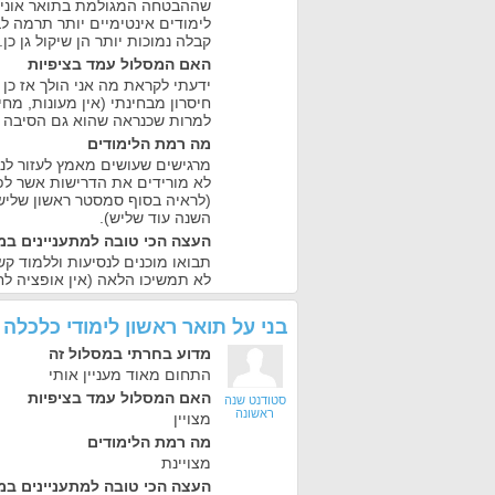
שההבטחה המגולמת בתואר אוניב
לימודים אינטימיים יותר תרמה ל
קבלה נמוכות יותר הן שיקול גן כן.
האם המסלול עמד בציפיות
ידעתי לקראת מה אני הולך אז כן 
חיסרון מבחינתי (אין מעונות, מחי
למרות שכנראה שהוא גם הסיבה 
מה רמת הלימודים
מרגישים שעושים מאמץ לעזור לנו
לא מורידים את הדרישות אשר לפ
(לראיה בסוף סמסטר ראשון שליש 
השנה עוד שליש).
העצה הכי טובה למתעניינים במ
תבואו מוכנים לנסיעות וללמוד ק
לא תמשיכו הלאה (אין אופציה לחז
בני
על
תואר ראשון לימודי כלכלה
מדוע בחרתי במסלול זה
התחום מאוד מעניין אותי
האם המסלול עמד בציפיות
סטודנט שנה
ראשונה
מצויין
מה רמת הלימודים
מצויינת
העצה הכי טובה למתעניינים במ