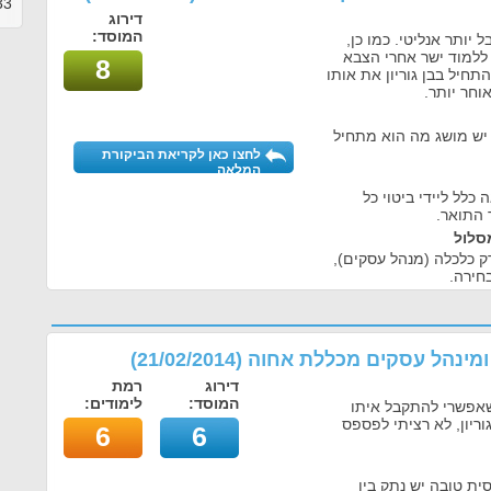
33
דירוג
המוסד:
ותר אנליטי. כמו כן,
 ללמוד ישר אחרי הצבא
8
חיל בבן גוריון את אותו
וחר יותר.
יש מושג מה הוא מתחיל
לחצו כאן לקריאת הביקורת
המלאה
כלל ליידי ביטוי כל
התואר.
סלול
ק כלכלה (מנהל עסקים),
חירה.
 ומינהל עסקים מכללת אחוה
(
21/02/2014
)
דירוג
רמת
המוסד:
לימודים:
שאפשרי להתקבל איתו
וריון, לא רציתי לפספס
6
6
ת טובה יש נתק בין