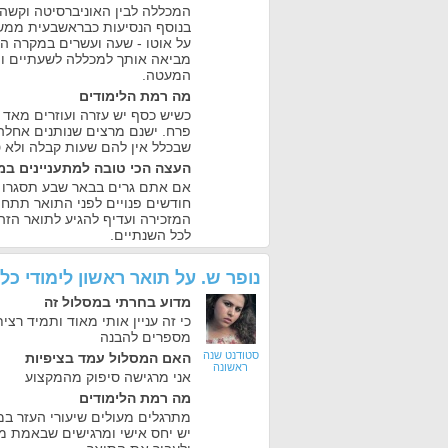
המכללה לבין האוניברסיטה וקשה 
בנוסף הנסיעות כבראשבעית ממש
על אוטו - שעה ועשרים במקרה ה
מביאה אותך למכללה לשעתיים ות
המעטה.
מה רמת הלימודים
כשיש כסף יש עזרה ועוזרים מאד
פרח. ישנם מרצים שנותנים אחלה
שבכלל אין להם שעות קבלה ולא 
העצה הכי טובה למתעניינים במ
אם אתם גרים בבאר שבע תסגרו ע
חודשים פנויים לפני התואר תתחי
המזכירה ועדיף להגיע לתואר הזה
לכל השנתיים.
נופר ש.
על
תואר ראשון לימודי כ
מדוע בחרתי במסלול זה
כי זה עניין אותי מאוד ותמיד רצ
מספרים להבנה
סטודנט שנה
האם המסלול עמד בציפיות
ראשונה
אני מרגישה סיפוק מהמקצוע
מה רמת הלימודים
מתרגלים מעולים שיעורי העזר 
יש יחס אישי ומרגישים שבאמת מנ