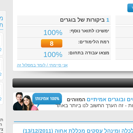
מס
1
ביקורות של בוגרים
תו
ימשיכו לתואר נוסף:
100%
רמת הלימודים:
8
ל
מצאו עבודה בתחום:
100%
אני סיימתי / לומד במסלול זה
ל
ם ובוגרים אמיתיים
ל
המזוהים
ת - זה הערך החשוב לנו ביותר באתר
תו
הק
צי
כלכלה ומינהל עסקים מכללת אחוה
(13/12/2011)