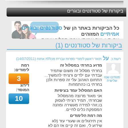
ביקורות של סטודנטים ובוגרים
סטודנטים ובוגרים
כל הביקורות באתר הן של
אמיתיים
המזוהים
עם ת.ז, שם אמיתי ועברו תהליך אימות - זה הערך
ביקורות של סטודנטים (1)
החשוב לנו ביותר באתר
על
רעות כ.
תואר ראשון לימודי ספרות עברית מכללת אחוה
(
14/07/2011
)
מדוע בחרתי במסלול זה
רמת
לימודים:
בחרתי מסלול זה משום שתמיד
עבדתי עם ילדים ורציתי להמשיך...
3
סטודנט שנה
התחום האהוב עלי זה ספרות ולכן
שלישית
בחרתי בו כהתמחות
דירוג
המוסד:
האם המסלול עמד בציפיות
אני מאוד מרוצה מהמסלול
10
שבחרתי, תמיד רציתי לעסוק
בו,זוהי למידה מעשירה ומהנה
המספקת כלים לחיים.
מה רמת הלימודים
אין תירגולים או שעורי עזר (לא
שידוע לי, ואם זה קיים אז הם לא