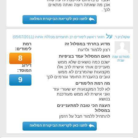
אכן מה שאתה רוצה ואתה מתאים
לכך.
לחצו כאן לקריאת הביקורת המלאה
על
שקולניק ר.
תואר ראשון לימודים רב תחומיים מכללת אחוה
(
05/07/2011
)
מדוע בחרתי במסלול זה
רמת
לימודים:
רצון ללמוד ולדעת
האם המסלול עמד בציפיות
8
סטודנט שנה
שניה
ישנם כמה נושאים שלא ממש
דירוג
מעניינים אותי אישית לרב אלו
המוסד:
מקצועות שהמרצים לא ממש
טובים בהעברת החומר וגורמים לכך
9
מה רמת הלימודים
לא לכל המקצועות יש שעורי עזר
ואני אישית לא ממש מעודכנת
בנושא
העצה הכי טובה למתעניינים
במסלול
להתחיל ללמוד חבל על הזמן
לחצו כאן לקריאת הביקורת המלאה