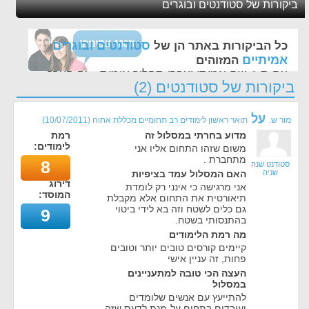
ביקורות של סטודנטים ובוגרים
סטודנטים ובוגרים
כל הביקורות באתר הן של
אמיתיים
המזוהים
עם ת.ז, שם אמיתי ועברו תהליך אימות - זה הערך
ביקורות של סטודנטים (2)
החשוב לנו ביותר באתר
על
מור ש.
תואר ראשון לימודים רב תחומיים מכללת אחוה
(
10/07/2011
)
מדוע בחרתי במסלול זה
רמת
לימודים:
משום שזהו התחום אליו אני
מתחברת .
8
סטודנט שנה
שניה
האם המסלול עמד בציפיות
דירוג
אני מרגישה כי אינני רק לומדת
המוסד:
תיאורטית את התחום אלא מקבלת
גם כלים לשטח וזה בא לידי ביטוי
9
בהתנסותי בשטח.
מה רמת הלימודים
קיימים קורסים טובים יותר וטובים
פחות, זה עניין אישי
העצה הכי טובה למתעניינים
במסלול
להתייעץ עם אנשים שלומדים
ועובדים בתחום על-מנת לדעת שזה