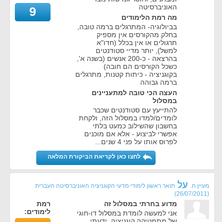
האוניברסיטה
9
מה רמת הלימודים
בביולוגיה- המתרגלים ברמה טובה,
בחלק מהקורסים אין מספיק
תרגולים או אין בכלל (חדו"א
למשל), יותר מדיי סטודנטים
בהרצאה - כ-200 אנשים (בשנה א',
כשכל הקורסים הם חובה)
בקוגניציה - כיתות קטנות, מתרגלים
ברמה גבוהה
העצה הכי טובה למתעניינים
במסלול
להתייעץ עם סטודנטים שכבר
לומדים/למדו במסלול הזה, ולקחת
בחשבון שהשילוב כמעט בלתי
אפשרי לביצוע - אלא אם מוכנים
לפרוס אותו על פני 4 שנים...
לחצו כאן לקריאת הביקורת המלאה
על
מעיין ח.
תואר ראשון לימודי מדעי הקוגניציה האוניברסיטה העברית
)
26/07/2011
(
מדוע בחרתי במסלול זה
רמת
לימודים:
אני למעשה לומדת במסלול דו-חוגי
של מתמטיקה קוגניציה. ידעתי