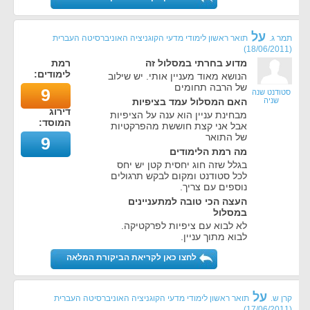
על
תמר ג.
תואר ראשון לימודי מדעי הקוגניציה האוניברסיטה העברית
)
18/06/2011
(
מדוע בחרתי במסלול זה
רמת
לימודים:
הנושא מאוד מעניין אותי. יש שילוב
של הרבה תחומים
9
סטודנט שנה
שניה
האם המסלול עמד בציפיות
דירוג
מבחינת עניין הוא ענה על הציפיות
המוסד:
אבל אני קצת חוששת מהפרקטיות
של התואר
9
מה רמת הלימודים
בגלל שזה חוג יחסית קטן יש יחס
לכל סטודנט ומקום לבקש תרגולים
נוספים עם צריך.
העצה הכי טובה למתעניינים
במסלול
לא לבוא עם ציפיות לפרקטיקה.
לבוא מתוך עניין.
לחצו כאן לקריאת הביקורת המלאה
על
קרן ש.
תואר ראשון לימודי מדעי הקוגניציה האוניברסיטה העברית
)
17/06/2011
(