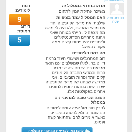
מדוע בחרתי במסלול זה
רמת
לימודים:
משיכה עתיקת יומין לתחום.
האם המסלול עמד בציפיות
9
סטודנט שנה
שניה
שילבתי את מדעי הקוגניציה יחד
דירוג
עם מדעי המחשב, ולא היה לי מושג
המוסד:
מה מצפה לי. הייתי בטוחה שאני
אהנה מהחיים הסדוטנטיאלים
5
ולימודים יהיו פחות קשים ממה
שקורה בפועל.
מה רמת הלימודים
רוב המתרגלים ושיעורי העזר ברמה
דיי טובה. לאלו שמשלבים עם תואר
מגבעת רם יש תחושה שבמדעי
הרוח ובמדעי החברה הלימודים
קלים יותר ופחות תובעניים. אני
מרגישה שבחוג של מדעי הקוגניציה
יש דרישות גבוהות יחסית לחוגים
אחרים בפקולטות אלו.
העצה הכי טובה למתעניינים
במסלול
להבין טוב מול איזה עומס לימודים
הם עומדים ולא לחטוא בהיבריס
כאשר אומרים להם שהתואר קשה
ועמוס.
לחצו כאן לקריאת הביקורת המלאה