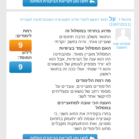
לחצו כאן לקריאת הביקורת המלאה
על
מיכאל ד.
תואר ראשון לימודי מדעי הקוגניציה האוניברסיטה העברית
)
19/07/2011
(
מדוע בחרתי במסלול זה
רמת
לימודים:
התואר משלב הרבה תחומים
שעניינו אותי, והיה נחשב יוקרתי
9
סטודנט שנה
ראשונה
האם המסלול עמד בציפיות
דירוג
המסלול מעניין מאוד, ומהבחינה
המוסד:
הזו הוא ענה על הציפיות, אבל הוא
לא יורד מספיק לעומק של הנושאים
9
והוא די שטחי. אולי ככה זה בתואר
ראשון.
מה רמת הלימודים
הלימודים מעניינים, עוברים על
מספר רחב של נושאים ומצליחים
להיקשר אחד לשני
העצה הכי טובה למתעניינים
במסלול
בחרו בקפידה את החוג השני, כי
קוגניציה עצמה לא יתעמק בתחום
מסוים, ואת ההתעמקות מקבלים
מחוג הלימודים השני
לחצו כאן לקריאת הביקורת המלאה