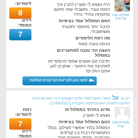
לימודים:
היה נשמע לי מעניין להבין איך
המוח עובד, וחשבתי שזה תחום
8
מתפתח עתידי נהדר
סטודנט שנה
שלישית
דירוג
האם המסלול עמד בציפיות
המוסד:
הרבה יותר מתמטי ותכנותי
משחשבתי.
7
מה רמת הלימודים
הרמה טובה מאוד.
העצה הכי טובה למתעניינים
במסלול
תדברו עם אנשים שמסיימים/סיימו
לאחרונה את התואר - שתבינו לאן
אתם הולכים!
לחצו כאן לקריאת הביקורת המלאה
על
רוני ש.
תואר ראשון לימודי מדעי הקוגניציה (דו חוגי עם מדעי
החיים-ביולוגיה) האוניברסיטה העברית
(
11/08/2011
)
מדוע בחרתי במסלול זה
רמת
לימודים:
נשמע לי מעניין
האם המסלול עמד בציפיות
7
סטודנט שנה
שניה
המסלול בלתי אפשרי לשילוב, בגלל
דירוג
התנגשויות רבות בין קורסים
המוסד:
ומבחנים, וחוסר גמישות מצד