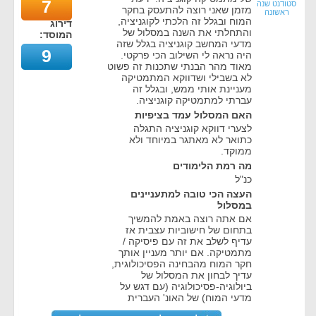
7
סטודנט שנה
מזמן שאני רוצה להתעסק בחקר
ראשונה
המוח ובגלל זה הלכתי לקוגניציה,
דירוג
והתחלתי את השנה במסלול של
המוסד:
מדעי המחשב קוגניציה בגלל שזה
9
היה נראה לי השילוב הכי פרקטי.
מאוד מהר הבנתי שתכנות זה פשוט
לא בשבילי ושדווקא המתמטיקה
מעניינת אותי ממש, ובגלל זה
עברתי למתמטיקה קוגניציה.
האם המסלול עמד בציפיות
לצערי דווקא קוגניציה התגלה
כתואר לא מאתגר במיוחד ולא
ממוקד.
מה רמת הלימודים
כנ"ל
העצה הכי טובה למתעניינים
במסלול
אם אתה רוצה באמת להמשיך
בתחום של חישוביות עצבית אז
עדיף לשלב את זה עם פיסיקה /
מתמטיקה. אם יותר מעניין אותך
חקר המוח מהבחינה הפסיכולוגית,
עדיך לבחון את המסלול של
ביולוגיה-פסיכולוגיה (עם דגש על
מדעי המוח) של האונ' העברית