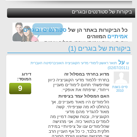
ביקורות של סטודנטים ובוגרים
סטודנטים ובוגרים
כל הביקורות באתר הן של
אמיתיים
המזוהים
עם ת.ז, שם אמיתי ועברו תהליך אימות - זה הערך
ביקורות של בוגרים (1)
החשוב לנו ביותר באתר
על
ש
תואר ראשון לימודי מדעי הקוגניציה האוניברסיטה העברית
(02/07/2011)
מדוע בחרתי במסלול זה
דירוג
המוסד:
בחרתי ללמוד מדעי הקוגניציה כיוון
שחיפשתי תחום לימודים מעניין
9
סיים בשנת
וייחודי, שיפתח את אופקיי.
2010
האם המסלול עמד בציפיות
הלימודים היו מאוד מעניינים, אך
בהחלט לא מה שציפיתי. קשה
מאוד להגדיר מהם מדעי
הקוגניציה, ובטח שקשה דמיין מה
לומדים בתואר כזה. אני מרגישה
שהלימודים ענו על ציפיותיי במידה
חלקית בלבד, כי כל אף העניין הרב
אני מרגישה שמגוון קורסי החובה