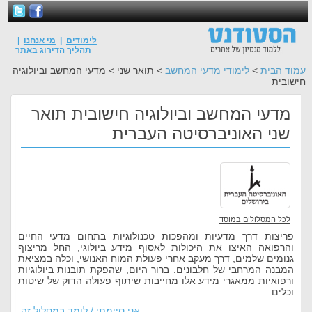
לימודים
|
מי אנחנו
|
תהליך הדירוג באתר
עמוד הבית
>
לימודי מדעי המחשב
> תואר שני > מדעי המחשב וביולוגיה
חישובית
מדעי המחשב וביולוגיה חישובית תואר
שני האוניברסיטה העברית
לכל המסלולים במוסד
פריצות דרך מדעיות ומהפכות טכנולוגיות בתחום מדעי החיים
והרפואה האיצו את היכולות לאסוף מידע ביולוגי, החל מריצוף
גנומים שלמים, דרך מעקב אחרי פעולת המוח האנושי, וכלה במציאת
המבנה המרחבי של חלבונים. ברור היום, שהפקת תובנות ביולוגיות
ורפואיות ממאגרי מידע אלו מחייבות שיתוף פעולה הדוק של שיטות
וכלים..
אני סיימתי / לומד במסלול זה