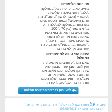
מה רמת הלימודים
בחיים לא בדקו לי תרגיל במחלקה
לכלכלה ואני בשנה השלישית
ללימודיי (מלבד לרשון "נרשם"), מה
אתם חושבים? מספר הסטודנטים
בהרצאות במחלקה לכלכלה הוא
בלתי נתפש (בין 70 ל-100
סטודנטים בהרצאה). בוא נאמר
שאיכות ההוראה זה לא משהו
שהאוניברסיטה העברית יכולה
להתגאות בו. במנע"ס המצב קצת
יותר טוב אך לא בהרבה.
העצה הכי טובה למתעניינים
במסלול
שאם הם לא אוהבים מתמטיקה
ואין להם ישבן עשוי מבטון יצוק
שיתרחקו מכלכלה כמו מאש. אם
התחום הפיננסי מעניין אותם ,
מנע"ס זה תואר סבבה שלא מלמד
אותך הרבה אבל טוב לרקורד.
לחצו כאן לקריאת הביקורת המלאה
על
עינב ח.
תואר ראשון לימודי כלכלה (דו חוגי עם מדעי המדינה)
האוניברסיטה העברית
(
06/09/2011
)