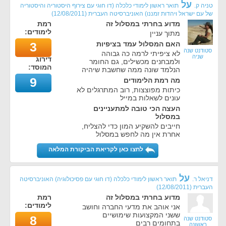
על
טניה ק.
תואר ראשון לימודי כלכלה (דו חוגי עם צירוף היסטוריה והיסטוריה
של עם ישראל ויהדות זמננו) האוניברסיטה העברית
(
12/08/2011
)
מדוע בחרתי במסלול זה
רמת
לימודים:
מתוך עניין
האם המסלול עמד בציפיות
3
סטודנט שנה
לא ציפיתי לרמה כה גבוהה
שניה
דירוג
ולמבחנים מכשילים, גם החומר
המוסד:
הנלמד שונה ממה שחשבת שיהיה
9
מה רמת הלימודים
כיתות מפוצצות, רוב המתרגלים לא
עונים לשאלות במייל
העצה הכי טובה למתעניינים
במסלול
חייבים להשקיע המון כדי להצליח,
אחרת אין מה לחפש במסלול
לחצו כאן לקריאת הביקורת המלאה
על
דניאל ר.
תואר ראשון לימודי כלכלה (דו חוגי עם פסיכולוגיה) האוניברסיטה
העברית
(
12/08/2011
)
מדוע בחרתי במסלול זה
רמת
לימודים:
אני אוהב את מדעי החברה וחושב
ששני המקצועות שימושיים
8
סטודנט שנה
בתחומים רבים
ראשונה