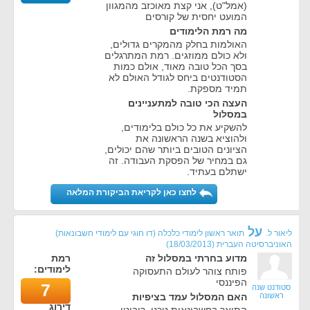
(אמל"ט), אני קצת מאוכזב מהמגוון
המועט יחסית של קורסים
מה רמת הלימודים
האולמות בחלק מהמקרים גדולים,
ולא כולם ממוזגים. רמת המתרגלים
בסך הכל טובה מאוד, אולם כמות
הסטודנטים ביחס לגודל האולם לא
תמיד מספקת.
העצה הכי טובה למתעניינים
במסלול
להשקיע את כל כולם בלימודים,
ולהוציא בשנה הראשונה את
הציונים הטובים ביותר שהם יכולים,
גם במחיר של הפסקת העבודה. זה
ישתלם בעתיד.
לחצו כאן לקריאת הביקורת המלאה
על
ליאור ל.
תואר ראשון לימודי כלכלה (דו חוגי עם לימודי חשבונאות)
האוניברסיטה העברית
(
18/03/2013
)
מדוע בחרתי במסלול זה
רמת
לימודים:
פותח צוהר לעולם התעסוקה
הפיננסי
7
סטודנט שנה
ראשונה
האם המסלול עמד בציפיות
דירוג