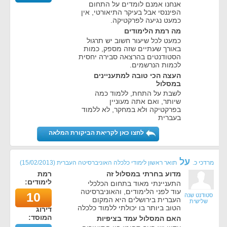
אנחנו אמנם לומדים על התחום
הפיננסי אבל בעיקר התיאורטי, אין
כמעט נגיעה לפרקטיקה.
מה רמת הלימודים
כמעט לכל שיעור חשוב יש תרגול
באורך שעתיים שזה מספק, כמות
הסטודנטים בהרצאה סבירה יחסית
לכמות הנרשמים.
העצה הכי טובה למתעניינים
במסלול
לשבת על התחת, ללמוד כמה
שיותר, ואם אתה מעוניין
בפרקטיקה ולא במחקר, לא ללמוד
בעברית
לחצו כאן לקריאת הביקורת המלאה
על
מרדכי כ.
תואר ראשון לימודי כלכלה האוניברסיטה העברית
(
15/02/2013
)
מדוע בחרתי במסלול זה
רמת
לימודים:
התעניינתי מאוד בתחום הכלכלי
עוד לפני הלימודים, והאוניברסיטה
10
סטודנט שנה
העברית בירושלים היא המקום
שלישית
הטוב ביותר בו יכולתי ללמוד כלכלה
דירוג
המוסד:
האם המסלול עמד בציפיות