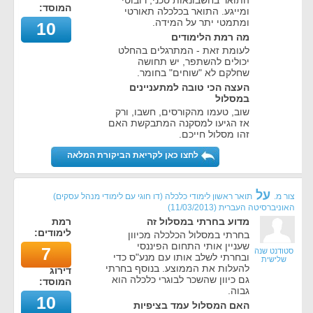
התואר בחשבונאות טכני, רובוטי
המוסד:
ומייגע. התואר בכלכלה תאורטי
ומתמטי יתר על המידה.
10
מה רמת הלימודים
לעומת זאת - המתרגלים בהחלט
יכולים להשתפר, יש תחושה
שחלקם לא "שוחים" בחומר.
העצה הכי טובה למתעניינים
במסלול
שוב, טעמו מהקורסים, חשבו, ורק
אז הגיעו למסקנה המתבקשת האם
זהו מסלול חייכם.
לחצו כאן לקריאת הביקורת המלאה
על
צור מ.
תואר ראשון לימודי כלכלה (דו חוגי עם לימודי מנהל עסקים)
האוניברסיטה העברית
(
11/03/2013
)
מדוע בחרתי במסלול זה
רמת
לימודים:
בחרתי במסלול הכלכלה מכיוון
שעניין אותי התחום הפיננסי
7
סטודנט שנה
ובחרתי לשלב אותו עם מנע"ס כדי
שלישית
להעלות את הממוצע. בנוסף בחרתי
דירוג
גם כיוון שהשכר לבוגרי כלכלה הוא
המוסד:
גבוה.
10
האם המסלול עמד בציפיות