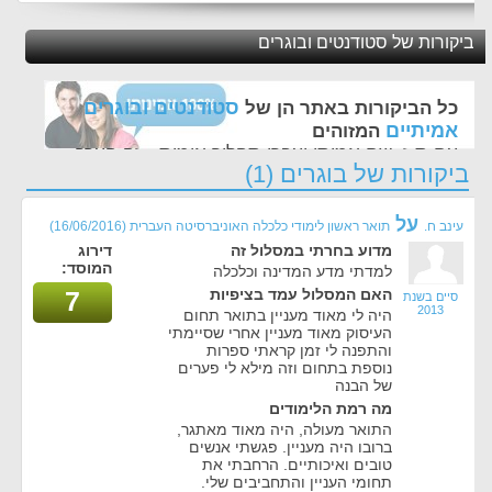
ביקורות של סטודנטים ובוגרים
סטודנטים ובוגרים
כל הביקורות באתר הן של
אמיתיים
המזוהים
עם ת.ז, שם אמיתי ועברו תהליך אימות - זה הערך
ביקורות של בוגרים (1)
החשוב לנו ביותר באתר
על
עינב ח.
תואר ראשון לימודי כלכלה האוניברסיטה העברית
(16/06/2016)
מדוע בחרתי במסלול זה
דירוג
המוסד:
למדתי מדע המדינה וכלכלה
האם המסלול עמד בציפיות
7
סיים בשנת
2013
היה לי מאוד מעניין בתואר תחום
העיסוק מאוד מעניין אחרי שסיימתי
והתפנה לי זמן קראתי ספרות
נוספת בתחום וזה מילא לי פערים
של הבנה
מה רמת הלימודים
התואר מעולה, היה מאוד מאתגר,
ברובו היה מעניין. פגשתי אנשים
טובים ואיכותיים. הרחבתי את
תחומי העניין והתחביבים שלי.