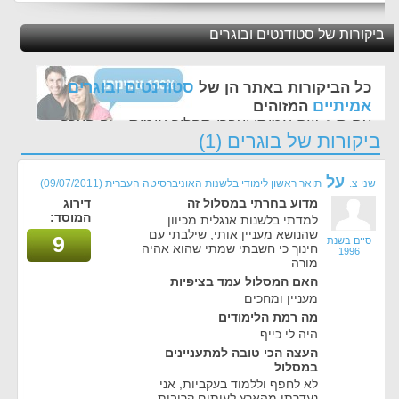
ביקורות של סטודנטים ובוגרים
סטודנטים ובוגרים
כל הביקורות באתר הן של
אמיתיים
המזוהים
עם ת.ז, שם אמיתי ועברו תהליך אימות - זה הערך
ביקורות של בוגרים (1)
החשוב לנו ביותר באתר
על
שני צ.
תואר ראשון לימודי בלשנות האוניברסיטה העברית
(09/07/2011)
מדוע בחרתי במסלול זה
דירוג
המוסד:
למדתי בלשנות אנגלית מכיוון
שהנושא מעניין אותי, שילבתי עם
9
סיים בשנת
חינוך כי חשבתי שמתי שהוא אהיה
1996
מורה
האם המסלול עמד בציפיות
מעניין ומחכים
מה רמת הלימודים
היה לי כייף
העצה הכי טובה למתעניינים
במסלול
לא לחפף וללמוד בעקביות, אני
נעדרתי מהארץ לעיתים קרובות