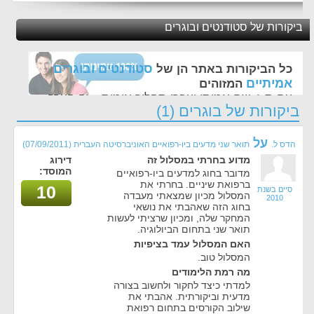
ביקורות של סטודנטים ובוגרים
סטודנטים ובוגרים
כל הביקורות באתר הן של
אמיתיים
המזוהים
עם ת.ז, שם אמיתי ועברו תהליך אימות - זה הערך
ביקורות של בוגרים (1)
החשוב לנו ביותר באתר
על
הדס ל.
תואר שני מדעים ביו-רפואיים האוניברסיטה העברית
(07/09/2011)
מדוע בחרתי במסלול זה
דירוג
המוסד:
מדובר בחוג למדעים ביו-רפואיים
ברפואת שיניים. בחרתי את
10
סיים בשנת
המסלול מכיון שמצאתי מעבדה
2010
בחוג הזה שאהבתי את נושאי
המחקר שלה, ומכיון שרציתי לעשות
תואר שני בתחום הביולוגיה.
האם המסלול עמד בציפיות
המסלול טוב.
מה רמת הלימודים
למדתי כיצד לחקור ולחשוב בצורה
מדעית וביקורתית. אהבתי את
שילוב הקורסים בתחום רפואת