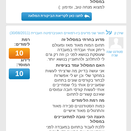
במסלול
למצוא מנחה טוב, ומימון :)
לחצו כאן לקריאת הביקורת המלאה
על
שירן ק.
תואר שני מדעים ביו-רפואיים האוניברסיטה העברית
(
30/08/2011
)
מדוע בחרתי במסלול זה
רמת
לימודים:
תחום המוח מאוד מאז ומעולם
ריתק אותי ועבדתי במעבדה
10
סטודנט שנה
שעוסקת בנושא לפני כן וזה רק גרם
שניה
לי להתלהב ולהתעניין בנושא יותר.
דירוג
המוסד:
האם המסלול עמד בציפיות
אני עושה בדיוק מה שרציתי לעשות
10
במחקר שלי וכן יש לי אפשרות
לבחור בקורסים שונים בתחום
שמעניינים אותי בלי שמחייבים
אותי לעשות קורסי חובה עמוסים
שאינם קשורים לתחום
מה רמת הלימודים
כמות הסטודנטים סבירה מאוד
והתרגולים מאוד אישיים
העצה הכי טובה למתעניינים
במסלול
ללכת לעבוד בתחום במעבדה לפני