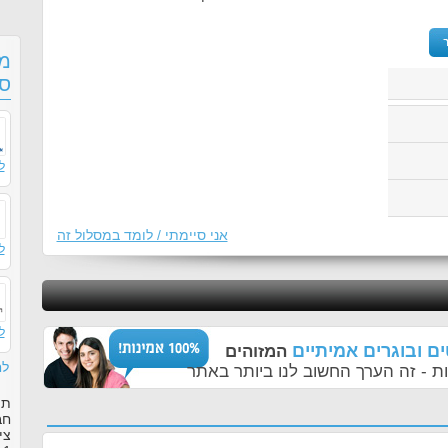
מס
סו
ל
אני סיימתי / לומד במסלול זה
ל
ל
ם ובוגרים אמיתיים
המזוהים
לח
ת - זה הערך החשוב לנו ביותר באתר
תו
חב
צי