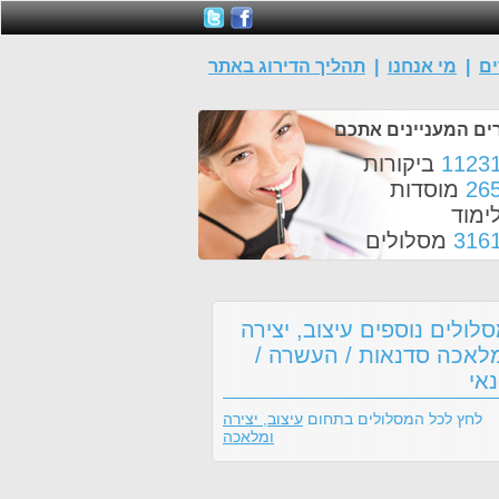
ים
|
מי אנחנו
|
תהליך הדירוג באתר
ים המעניינים אתכם
1123
ביקורות
26
מוסדות
ימוד
316
מסלולים
לולים נוספים עיצוב, יצירה
לאכה סדנאות / העשרה /
אי
לחץ לכל המסלולים בתחום
עיצוב, יצירה
ומלאכה