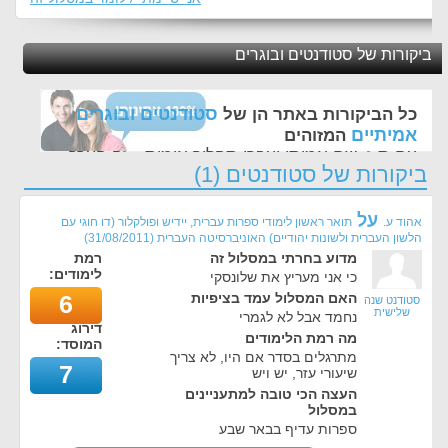
ביקורות של סטודנטים ובוגרים
סטודנטים ובוגרים
כל הביקורות באתר הן של
אמיתיים
המזוהים
עם ת.ז, שם אמיתי ועברו תהליך אימות - זה הערך
ביקורות של סטודנטים (1)
החשוב לנו ביותר באתר
על
אהוד ע.
תואר ראשון לימודי ספרות עברית, יידיש ופולקלור (דו חוגי עם
הלשון העברית ולשונות יהודיים) האוניברסיטה העברית
(
31/08/2011
)
מדוע בחרתי במסלול זה
רמת
לימודים:
כי אני מעריץ את שלונסקי
האם המסלול עמד בציפיות
6
סטודנט שנה
שלישית
נחמד אבל לא לגמרי
דירוג
מה רמת הלימודים
המוסד:
מתרגלים בסדר אם היו, לא צריך
7
שיעורי עזר, יש ויש
העצה הכי טובה למתעניינים
במסלול
ספרות עדיף בבאר שבע