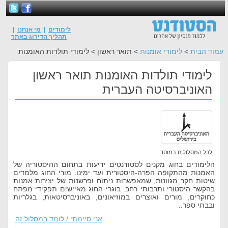
לימודים
|
מי אנחנו
|
תהליך הדירוג באתר
עמוד הבית
>
לימודי אומנות
> תואר ראשון > לימודי תולדות האומנות
לימודי תולדות האומנות תואר ראשון
האוניברסיטה העברית
לכל המסלולים במוסד
הלימודים בחוג מקנים לסטודנטים ידיעות בתחום ההיסטוריה של
האמנות מהתקופה הפרה-היסטורית ועד ימינו. מורי החוג מלמדים
שיטות חקר מגוונות, שמאפשרות ניתוח ופרשנות של יצירות אמנות
בהקשר היסטורי ותרבותי רחב. בוגרי החוג מאיישים תפקידי מפתח
כחוקרים, מורים ואוצרים במוזיאונים, באוניברסיטאות, בגלריות
ובבתי ספר..
אני סיימתי / לומד במסלול זה