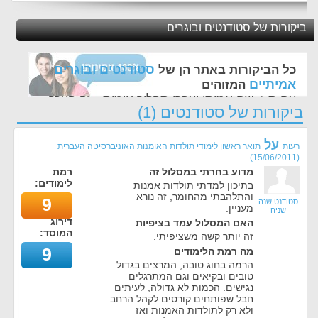
ביקורות של סטודנטים ובוגרים
סטודנטים ובוגרים
כל הביקורות באתר הן של
אמיתיים
המזוהים
עם ת.ז, שם אמיתי ועברו תהליך אימות - זה הערך
ביקורות של סטודנטים (1)
החשוב לנו ביותר באתר
על
רעות
תואר ראשון לימודי תולדות האומנות האוניברסיטה העברית
)
15/06/2011
(
מדוע בחרתי במסלול זה
רמת
לימודים:
בתיכון למדתי תולדות אמנות
והתלהבתי מהחומר, זה נורא
9
סטודנט שנה
מעניין.
שניה
דירוג
האם המסלול עמד בציפיות
המוסד:
זה יותר קשה משציפיתי.
9
מה רמת הלימודים
הרמה בחוג טובה, המרצים בגדול
טובים ובקיאים וגם המתרגלים
נגישים. הכמות לא גדולה, לעיתים
חבל שפותחים קורסים לקהל הרחב
ולא רק לתולדות האמנות ואז