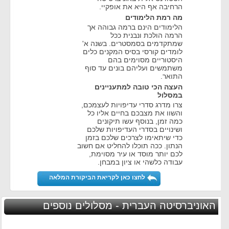
הרחיבה אף היא את אופקיי.
מה רמת הלימודים
הלימודים הינם ברמה גבוהה אך
הרמה הולכת ונבנית ככל
שמתקדמים בסמסטרים. בשנה א'
לומדים קורסי בסיס המקנים כלים
היסטוריים מסוימים בהם
משתמשים ועליהם בונים עד סוף
התואר.
העצה הכי טובה למתעניינים
במסלול
צרו מדרג סדרי עדיפויות לעצמכם,
והשוו את מצבכם בחיים אליו כל
כמה זמן, בנוסף עשו תיקונים
ושינויים בסדרי העדיפויות שלכם
כדי שיתאימו לצרכים שלכם בזמן
הנתון. ככה תוכלו להחליט אם חשוב
לכם יותר מוסד או עיר מסוימת,
עבודה כלשהי או ציון במבחן.
לחצו כאן לקריאת הביקורת המלאה
האוניברסיטה העברית - מסלולים נוספים