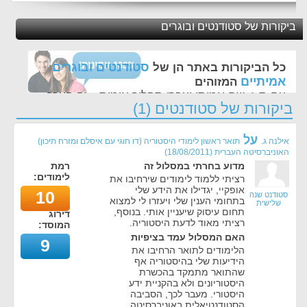
ביקורות של סטודנטים ובוגרים
סטודנטים ובוגרים
כל הביקורות באתר הן של
אמיתיים
המזוהים
עם ת.ז, שם אמיתי ועברו תהליך אימות - זה הערך
ביקורות של סטודנטים (1)
החשוב לנו ביותר באתר
על
אילנה ג.
תואר ראשון לימודי היסטוריה (דו חוגי עם איסלם ומזרח תיכון)
האוניברסיטה העברית
(
18/08/2011
)
מדוע בחרתי במסלול זה
רמת
לימודים:
רציתי ללמוד לימודים שירחיבו את
אופקיי, יגדילו את הידע שלי
10
סטודנט שנה
בתחומי הענין שלי ויעזרו לי למצוא
שלישית
תחום עיסוק שיעניין אותי. בנוסף,
דירוג
רציתי מאוד לדעת היסטוריה.
המוסד:
האם המסלול עמד בציפיות
9
הלימודים לתואר הרחיבו את
הידיעות שלי בהיסטוריה אף
שהתואר מתמקד בהכשרת
היסטוריונים ולא בהקניית ידע
היסטורי. מעבר לכך, הסביבה
הסטודנטיאלית באוניברסיטה