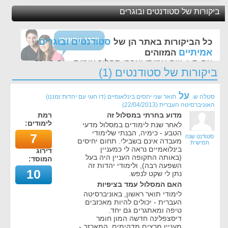
ביקורות של סטודנטים ובוגרים
סטודנטים ובוגרים
כל הביקורות באתר הן של
אמיתיים
המזוהים
עם ת.ז, שם אמיתי ועברו תהליך אימות - זה הערך
ביקורות של סטודנטים (1)
החשוב לנו ביותר באתר
על
סטלה ש.
תואר שני יחסים בינלאומיים (דו חוגי עם יהדות זמננו)
האוניברסיטה העברית
(
22/04/2013
)
מדוע בחרתי במסלול זה
רמת
לימודים:
לאחר שנת לימודים במסלול מדעי
הטבע - כימיה, הבנתי שלימודי
7
סטודנט שנה
מעבדה אינם בשבילי. תחום יחיסים
חמישית
בינלואמיים נראה לי כמעניין
דירוג
(באותה התקופה העניין היה בעל
המוסד:
השפעה רבה), ולימודי יהדות זה
10
נתן לי שקט לנפש.
האם המסלול עמד בציפיות
לימודי תואר ראשון, באוניברסיטה
העברית - יכולים להיות מאכזבים
טיפה ומאתגרים גם יחד.
דיסצפלינה חדשה המון חומר
מעניין מרצים מדהימים. המאכזב -