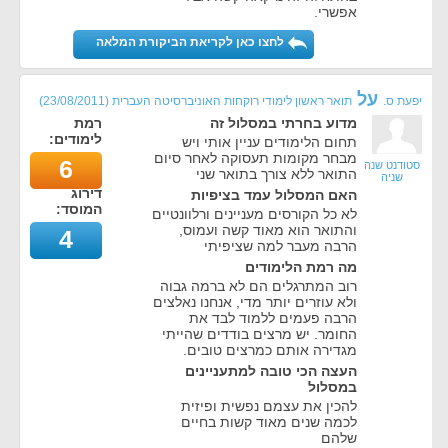
אפשרי.
לחצו כאן לקריאת הביקורת המלאה
על
יפעת ס.
תואר ראשון לימודי רוקחות האוניברסיטה העברית
(
23/08/2011
)
מדוע בחרתי במסלול זה
רמת
לימודים:
תחום הלימודים עניין אותי ויש
מבחר מקומות תעסוקה לאחר סיום
6
סטודנט שנה
התואר ללא צורך בתואר שני
שניה
דירוג
האם המסלול עמד בציפיות
המוסד:
לא כל הקורסים מעניינים ורלוונטיים
והתואר הוא מאוד קשה ועמוס,
4
הרבה מעבר למה שציפיתי
מה רמת הלימודים
רוב המתרגלים הם לא ברמה גבוה
ולא עוזרים יותר מדי, אנחנו נאלצים
הרבה פעמים ללמוד לבד את
החומר. יש מרצים בודדים שהייתי
מגדירה אותם כמרצים טובים.
העצה הכי טובה למתעניינים
במסלול
להכין את עצמם נפשית ופיזית
לכמה שנים מאוד קשות בחיים
שלהם