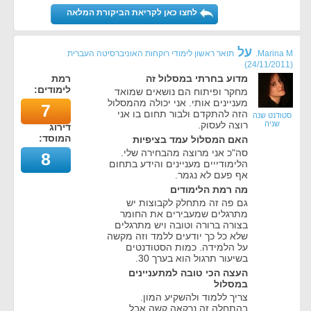
לחצו כאן לקריאת הביקורת המלאה
על
Marina M.
תואר ראשון לימודי רוקחות האוניברסיטה העברית
)
24/11/2011
(
מדוע בחרתי במסלול זה
רמת
לימודים:
מחקר ופיתוח הם נושאים שמואד
מעניינים אותי. אני יכולה מהמסלול
7
הזה להתקדם ולבור תחום בו אני
סטודנט שנה
שניה
רוצה לעסוק.
דירוג
המוסד:
האם המסלול עמד בציפיות
סה"כ אני מרוצה מהבחירה שלי.
8
הלימודייים מעניינים והידע בתחום
אף פעם לא נגמר.
מה רמת הלימודים
גם פה זה מתחלק לקבוצות יש
מתרגלים שמעבירים את החומר
בצורה ברורה וטובה ויש מתרגלים
שלא כל כך יודעים ללמד וזה מקשה
על הלמידה. כמות הסטודנטים
בשיעור תרגול הוא בערך 30.
העצה הכי טובה למתעניינים
במסלול
צריך ללמוד ולהשקיע המון.
בהתחלה זה נרקאה קשה אבל