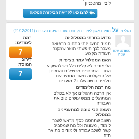
ליביו מהטכניון
לחצו כאן לקריאת הביקורת המלאה
על
נטלי צ.
תואר ראשון לימודי רוקחות האוניברסיטה העברית
(
21/12/2011
)
מדוע בחרתי במסלול זה
רמת
לימודים:
תמיד התעניינתי בתחום הרפואה.
מעבר לכך חיפשתי תואר שמקנה
7
סטודנט שנה
תעודת מקצוע
שניה
דירוג
האם המסלול עמד בציפיות
המוסד:
הלימודים לא קלים כלל ויש להשקיע
המון . המבחנים מכשילים והתקנון
7
של הפקולטה מאוד מחמיר עם
תלמידים שנכשלו ב2 מועדים
מה רמת הלימודים
אין הרבה תרגולים אך לא בכולם
המתרגלים ממש עושים טוב את
העבודה
העצה הכי טובה למתעניינים
במסלול
חשוב שתחסכו כסף מראש לשכר
לימוד , מעונות וכל מה שמסביב -
קשה לשלב עבודה ולימודים בתואר
הזה.