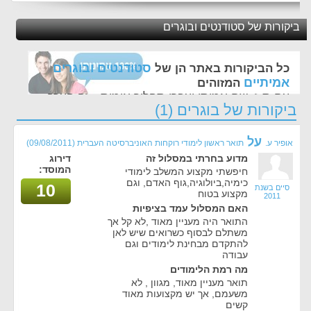
ביקורות של סטודנטים ובוגרים
סטודנטים ובוגרים
כל הביקורות באתר הן של
אמיתיים
המזוהים
עם ת.ז, שם אמיתי ועברו תהליך אימות - זה הערך
ביקורות של בוגרים (1)
החשוב לנו ביותר באתר
על
אופיר ע.
תואר ראשון לימודי רוקחות האוניברסיטה העברית
(09/08/2011)
מדוע בחרתי במסלול זה
דירוג
המוסד:
חיפשתי מקצוע המשלב לימודי
כימיה,ביולוגיה,גוף האדם, וגם
10
סיים בשנת
מקצוע בטוח
2011
האם המסלול עמד בציפיות
התואר היה מעניין מאוד ,לא קל אך
משתלם לבסוף כשרואים שיש לאן
להתקדם מבחינת לימודים וגם
עבודה
מה רמת הלימודים
תואר מעניין מאוד, מגוון , לא
משעמם, אך יש מקצועות מאוד
קשים