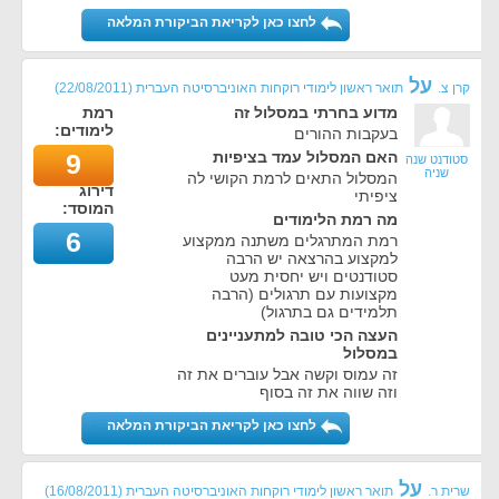
לחצו כאן לקריאת הביקורת המלאה
על
קרן צ.
תואר ראשון לימודי רוקחות האוניברסיטה העברית
(
22/08/2011
)
מדוע בחרתי במסלול זה
רמת
לימודים:
בעקבות ההורים
האם המסלול עמד בציפיות
9
סטודנט שנה
שניה
המסלול התאים לרמת הקושי לה
דירוג
ציפיתי
המוסד:
מה רמת הלימודים
6
רמת המתרגלים משתנה ממקצוע
למקצוע בהרצאה יש הרבה
סטודנטים ויש יחסית מעט
מקצועות עם תרגולים (הרבה
תלמידים גם בתרגול)
העצה הכי טובה למתעניינים
במסלול
זה עמוס וקשה אבל עוברים את זה
וזה שווה את זה בסוף
לחצו כאן לקריאת הביקורת המלאה
על
שרית ר.
תואר ראשון לימודי רוקחות האוניברסיטה העברית
(
16/08/2011
)