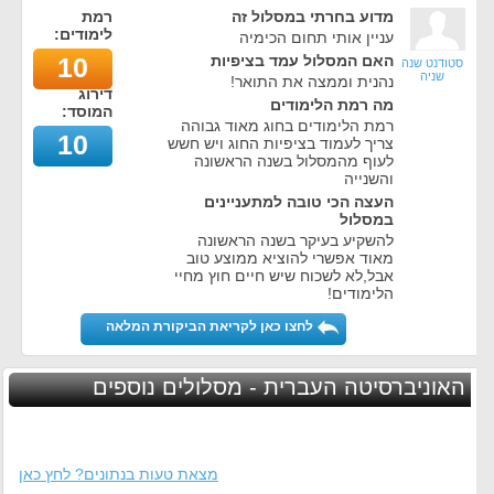
מדוע בחרתי במסלול זה
רמת
לימודים:
עניין אותי תחום הכימיה
האם המסלול עמד בציפיות
10
סטודנט שנה
שניה
נהנית וממצה את התואר!
דירוג
מה רמת הלימודים
המוסד:
רמת הלימודים בחוג מאוד גבוהה
10
צריך לעמוד בציפיות החוג ויש חשש
לעוף מהמסלול בשנה הראשונה
והשנייה
העצה הכי טובה למתעניינים
במסלול
להשקיע בעיקר בשנה הראשונה
מאוד אפשרי להוציא ממוצע טוב
אבל,לא לשכוח שיש חיים חוץ מחיי
הלימודים!
לחצו כאן לקריאת הביקורת המלאה
האוניברסיטה העברית - מסלולים נוספים
מצאת טעות בנתונים? לחץ כאן