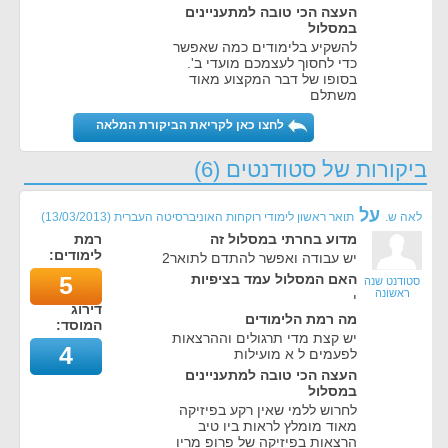
העצה הכי טובה למתעניינים
במסלול
להשקיע בלימודים כמה שאפשר
כדי לחסוך לעצמכם מועדי ב'.
בסופו של דבר המקצוע מאוד
משתלם
לחצו כאן לקריאת הביקורת המלאה
ביקורות של סטודנטים (6)
על
לאה ש.
תואר ראשון לימודי רוקחות האוניברסיטה העברית
(
13/03/2013
)
מדוע בחרתי במסלול זה
רמת
לימודים:
יש עבודה ואפשר להתדם לתואר2
האם המסלול עמד בציפיות
5
סטודנט שנה
ראשונה
י
דירוג
מה רמת הלימודים
המוסד:
יש קצת מדי תרגולים וההרצאות
4
לפעמים ל א מועילות
העצה הכי טובה למתעניינים
במסלול
לחרוש ללמי שאין רקע בפיזיקה
מאוד מומלץ לראות ביו טיב
הרצאות בפיזיקה של פרופ מריו