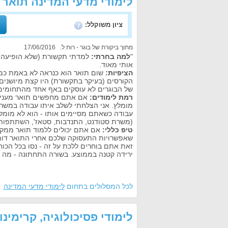
לימודי מדעי המדינה תואר 
ציון משוקלל:
מתוך ביקורת של בוגר - רות ל. 17/06/2016
"
למה בחרתי:
למדתי תקשורת (שלא הופיעה פה
אותי מאוד.
הציפיות:
שום תואר הוא כנראה לא באמת כמו 
הקורסים (בעיקר בתקשורת) היו קצת מיושנים
של הבוגרים לא עוסקים באף אחד מהתחומים 
רמת לימודים:
אם אתם מחפשים תואר מעניין 
מומלץ. אני הצלחתי לשלב איתו עבודה במשר
עבודה כשאתם מסיימים אותו - הוא לא מומל
(משרת סטודנט, התנדבות, סטאז', השתתפות בפ
טיפ כללי:
שאפשרויות התעסוקה שלכם אחרי התואר דומו
זאת אתם בוחרים ללכת על זה - נסו בכל הכו
ירידה קטנה בממוצע. בשורה התחתונה - מה 
לכל המסלולים בתחום
לימודי מדעי המדינה
לימודי פסיכולוגיה, קרימינו