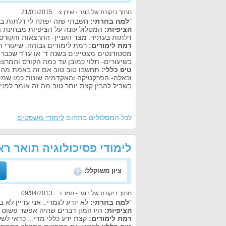
מתוך ביקורת של בוגר - שירן צ. 21/01/2015
"
למה בחרתי:
חשבתי שזה יפתח לי דלתות בע
הציפיות:
המסלול עונה על הציפיות מבחינת ה
דלתות בעתיד. מצד העניין- ההרצאות והקורס
רמת לימודים:
רמת לימודים גבוהה. שיעורי ת
מסטודנטים מצטיינים בשנה ד' או עו"ד שכבר
בשיעורים- תלוי כמובן עד כמה הקורס והמרצה
טיפ כללי:
תחשבו טוב טוב אם זה באמת מה ש
וכאלה- הפרקטיקה והאקדמיה שונות כמו שמיים
בשביל להבין קצת יותר טוב מה זה אומר לפני
לכל המסלולים בתחום
לימודי משפטים
לימודי פסיכולוגיה תואר רא
ציון משוקלל:
מתוך ביקורת של בוגר - תמר ר. 09/04/2013
"
למה בחרתי:
לא יודע לגמרי.. אני עדיין לא ב
הציפיות:
היו המון דברים שהיה אפשר פשוט ל
רמת לימודים:
קצת ידע כללי מדי... כדאי לשל