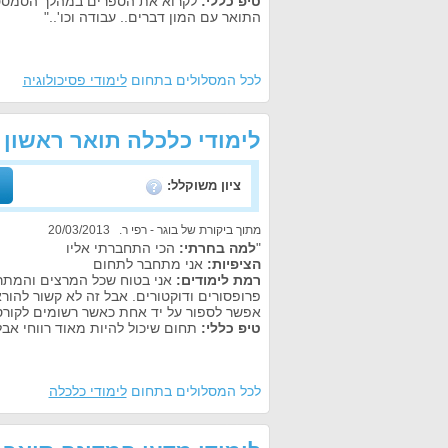
טיפ כללי:
לקרוא את הספרים במהלך הסמסטר
התואר עם המון דברים.. עבודה וכו'.."
לכל המסלולים בתחום
לימודי פסיכולוגיה
לימודי כלכלה תואר ראשון
ציון משוקלל:
מתוך ביקורת של בוגר - רפי ר. 20/03/2013
"
למה בחרתי:
הכי התחברתי אליו
הציפיות:
אני מתחבר לתחום
רמת לימודים:
אני בטוח שכל המרצים והמתרג
פרופסורים ודוקטורים. אבל זה לא קשור להו
אפשר לספור על יד אחת כאשר רשומים לקורס 
טיפ כללי:
תחום שיכול להיות מאוד רווחי אבל 
לכל המסלולים בתחום
לימודי כלכלה