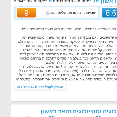
ראשון
19
9
ביקורות של סטודנטים
ביקורות של בוגרים
9
8.6
שביעות רצון מרמת הלימודים:
 כאופציה לבחירה) ומדעי המדינה כיוון ששני התחומים עניינו
שחושבים - גם במקרה הזה, היה פחות מעניין ממה שציפיתי.
 והייתה חסרה בעיקר פרקטיקה. בשורה התחתונה - הרוב המוחלט
האלה, אולי גם זה מהווה איזה שהוא מדד לבחון את התואר.
יחסית, קל יחסית וגמיש יחסית מבחינת השעות - הוא בהחלט
ה כמעט מלאה וגם ליהנות.. אם אתם מחפשים תואר שייתן לכם
ץ, אלא אם תדאגו כבר בשלב הלימודים להתנסות בתחום בפועל
רויקטים, כל דבר שיוסיף ניסיון לקו"ח שלכם).
אם אתם יכולים ללמוד תואר ממקצע יותר - עדיף. זה לא נחמד לסיים 3 שנים של השקעה ולגלות
ת לאלו שהיו לכם לפניו (ואל תשלו את עצמכם אחרת). אם בכל
ח להשיג משרת סטודנט, סטאז', התדנבות בתחום - גם במחיר של
שעולם העבודה מחפש הוא אנשים שיודעים את העבודה. בהצלחה!"
מעוניין לקבל פרטים על מסלול זה
לוגיה וסוציולוגיה תואר ראשון