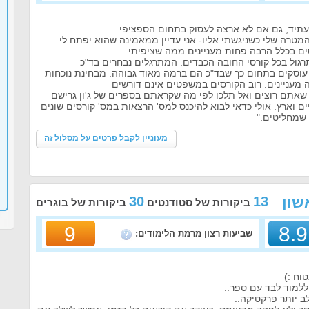
תיד, גם אם לא ארצה לעסוק בתחום הספציפי.
מטרה שלי כשניגשתי אליו- אני עדיין ממאמינה שהוא יפתח לי
ים בכלל הרבה פחות מעניינים ממה שציפיתי.
רגול בכל קורסי החובה הכבדים. המתרגלים נבחרים בד"כ
 עוסקים בתחום כך שבד"כ הם ברמה מאוד גבוהה. מבחינת נוכחות
 מעניינים. רוב הקורסים במשפטים אינם דורשים
אתם רוצים ואל תלכו לפי מה שקראתם בספרים של ג'ון גרישם
 וארץ. אולי כדאי לבוא להיכנס למס' הרצאות במס' קורסים שונים
 שמחליטים."
מעוניין לקבל פרטים על מסלול זה
שון
13
30
ביקורות של סטודנטים
ביקורות של בוגרים
9
8.9
שביעות רצון מרמת הלימודים:
טוח :)
למוד לבד עם ספר..
ב יותר פרקטיקה..