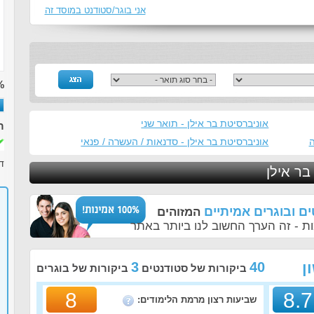
אני בוגר/סטודנט במוסד זה
%
אוניברסיטת בר אילן - תואר שני
ר
ה
אוניברסיטת בר אילן - סדנאות / העשרה / פנאי
ד
בר אילן
ם ובוגרים אמיתיים
המזוהים
ת - זה הערך החשוב לנו ביותר באתר
ן
40
3
ביקורות של סטודנטים
ביקורות של בוגרים
8
8.7
שביעות רצון מרמת הלימודים: