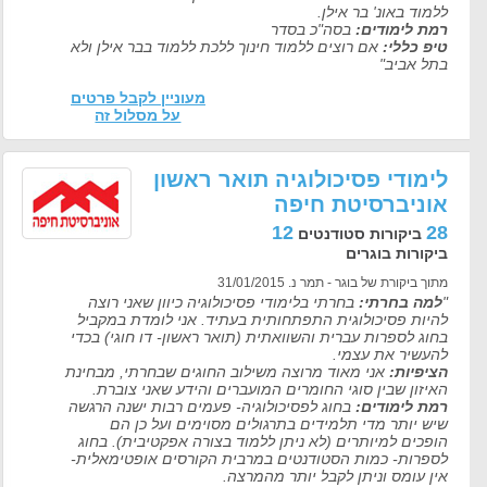
ללמוד באונ' בר אילן.
רמת לימודים:
בסה"כ בסדר
טיפ כללי:
אם רוצים ללמוד חינוך ללכת ללמוד בבר אילן ולא
בתל אביב"
מעוניין לקבל פרטים
על מסלול זה
לימודי פסיכולוגיה תואר ראשון
אוניברסיטת חיפה
12
28
ביקורות סטודנטים
ביקורות בוגרים
מתוך ביקורת של בוגר - תמר נ. 31/01/2015
"
למה בחרתי:
בחרתי בלימודי פסיכולוגיה כיוון שאני רוצה
להיות פסיכולוגית התפתחותית בעתיד. אני לומדת במקביל
בחוג לספרות עברית והשוואתית (תואר ראשון- דו חוגי) בכדי
להעשיר את עצמי.
הציפיות:
אני מאוד מרוצה משילוב החוגים שבחרתי, מבחינת
האיזון שבין סוגי החומרים המועברים והידע שאני צוברת.
רמת לימודים:
בחוג לפסיכולוגיה- פעמים רבות ישנה הרגשה
שיש יותר מדי תלמידים בתרגולים מסוימים ועל כן הם
הופכים למיותרים (לא ניתן ללמוד בצורה אפקטיבית). בחוג
לספרות- כמות הסטודנטים במרבית הקורסים אופטימאלית-
אין עומס וניתן לקבל יותר מהמרצה.