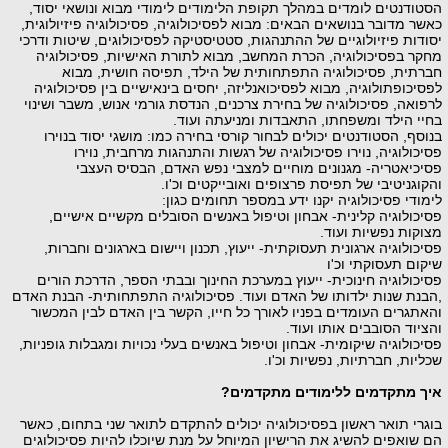
הסטודנטים לומדים במהלך תקופת הלימודים לימודי מבוא ונושאי יסוד,
כאשר מדובר בנושאים הבאים: מבוא לפסיכולוגיה, פסיכולוגיה פיזיולוגית,
יסודות פיזיולוגיים של ההתנהגות, סטטיסטיקה לפסיכולוגים, שיטות ודרכי
מחקר בפסיכולוגיה, הכרת המחשב, מבוא לתורת האישיות, פסיכולוגיה
חברתית, פסיכולוגיה התפתחותית של הילד, תפיסה חושית, מבוא
לפסיכופתולוגיה, מבוא לפסיכואנליזה, יחסים בינאישיים בין פסיכולוגיה
לרפואה, פסיכולוגיה של בחירת צרכנים, הנדסת גורמי אנוש, משבר ושינוי
בחיי הילד ומשפחתו, התאבדות ומניעתה ועוד.
בנוסף, הסטודנטים יכולים לבחור קורסי בחירה כמו: מושגי יסוד בנוירו
פסיכולוגיה, נוירו פסיכולוגיה של רגשות והתנהגות מרחבית, נוירו
פסיכיאטריה- מגנונים מוחיים למצבי נפש האדם, הבסיס העצבי
והקוגניטיבי של תפיסת פרצופים ואובייקטים וכ'ו.
לימודי פסיכולוגיה יקנו ידע במספר תחומים כגון:
פסיכולוגיה קלינית- אבחון וטיפול באנשים הסובלים מקשיים אישיים,
מצוקות נפשיות ועוד.
פסיכולוגיה ארגונית תעסוקתית- ייעוץ, תכנון ויישום בארגונים וחברות,
שיקום תעסוקתי וכ'ו
פסיכולוגיה חינוכית- ייעוץ במערכת החינוך ובבתי הספר, הדרכת הורים
,הבנת שנות ילדותו של האדם ועוד. פסיכולוגיה התפתחותית- הבנת האדם
והאתגרים העומדים בפניו לאורך כל חייו, הקשר בין האדם לבין המכשור
והציוד הסובבים אותו ועוד.
פסיכולוגיה שיקומית- אבחון וטיפול באנשים בעלי נכויות ומגבלות גופניות,
שכליות, חברתיות, נפשיות וכ'ו.
איך מתקדמים ללימודים מתקדמים?
בוגרי תואר ראשון בפסיכולוגיה יכולים להתקדם לתואר שני בתחום, כאשר
הם שואפים להשיג את הרישיון המיוחל על מנת שיוכלו להיות פסיכולוגים