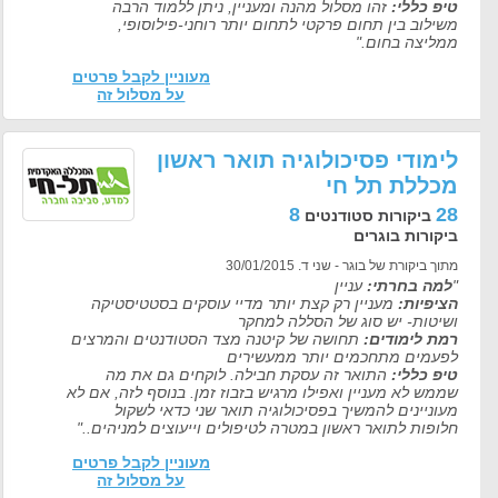
טיפ כללי:
זהו מסלול מהנה ומעניין, ניתן ללמוד הרבה
משילוב בין תחום פרקטי לתחום יותר רוחני-פילוסופי,
ממליצה בחום."
מעוניין לקבל פרטים
על מסלול זה
לימודי פסיכולוגיה תואר ראשון
מכללת תל חי
8
28
ביקורות סטודנטים
ביקורות בוגרים
מתוך ביקורת של בוגר - שני ד. 30/01/2015
"
למה בחרתי:
עניין
הציפיות:
מעניין רק קצת יותר מדיי עוסקים בסטטיסטיקה
ושיטות- יש סוג של הסללה למחקר
רמת לימודים:
תחושה של קיטנה מצד הסטודנטים והמרצים
לפעמים מתחכמים יותר ממעשירים
טיפ כללי:
התואר זה עסקת חבילה. לוקחים גם את מה
שממש לא מעניין ואפילו מרגיש בזבוז זמן. בנוסף לזה, אם לא
מעוניינים להמשיך בפסיכולוגיה תואר שני כדאי לשקול
חלופות לתואר ראשון במטרה לטיפולים וייעוצים למניהים.."
מעוניין לקבל פרטים
על מסלול זה