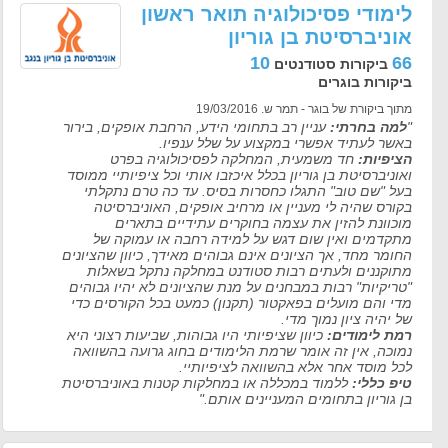
לימודי פסיכולוגיה תואר ראשון
אוניברסיטת בן גוריון
10
66
ביקורות סטודנטים
ביקורות בוגרים
מתוך ביקורת של בוגר - תמר ש. 19/03/2016
"
למה בחרתי:
עניין רב בתחומי הידע, הרחבת אופקים, בירור
באשר לעתיד אפשרי במקצוע על שלל ענפיו.
הציפיות:
חד משמעית, המחלקה לפסיכולוגיה בפרט
ואוניברסיטת בן גוריון בכלל איכזבו אותי וכל ציפיותיי ממוסד
בעל "שם טוב" התגלו כחסרות בסיס. עד כה טרם נתקלתי
בקורס שהיה לי מעניין או מרחיב אופקים, האוניברסיטה
מוכוונת להזין את עצמה בחוקרים עתידיים בתארים
מתקדמים ואין שום דגש על למידה רחבה או עמוקה של
החומר מחד, אך הציונים אינם גבוהים מאידך, כיוון שהציונים
מתוקננים ולעתים רבות סטודנט במחלקה נתקל בשאלות
"טריקיות" רבות במבחנים על מנת שהציונים לא יהיו גבוהים
מדי והם מועלים בפאקטור (תקנון) כמעט בכל הקורסים כדי
של יהיה ציון נמוך מדי.
רמת לימודים:
כיוון שציפיותי היו גבוהות, שביעות רצוני היא
נמוכה, אין זה אומר שרמת הלימודים בחוג גרועה בהשוואה
לכל מוסד אחר אלא בהשוואה לציפיותיי.
טיפ כללי:
ללמוד במכללה או במחלקות קטנות באוניברסיטת
בן גוריון בתחומים המעניינים אותם."