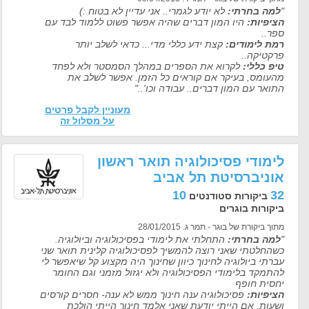
"
למה בחרתי:
לא יודע לגמרי.. אני עדיין לא בטוח :)
הציפיות:
היו המון דברים שהיה אפשר פשוט ללמוד לבד עם
ספר..
רמת לימודים:
קצת ידע כללי מדי... כדאי לשלב יותר
פרקטיקה..
טיפ כללי:
לקרוא את הספרים במהלך הסמסטר ולא לפחד
מהעומס, בעיקר אם קוראים כל הזמן. אפשר לשלב את
התואר עם המון דברים.. עבודה וכו'.."
מעוניין לקבל פרטים
על מסלול זה
לימודי פסיכולוגיה תואר ראשון
אוניברסיטת תל אביב
10
32
ביקורות סטודנטים
ביקורות בוגרים
מתוך ביקורת של בוגר - תמר ג. 28/01/2015
"
למה בחרתי:
התחלתי את לימודי בפסיכולוגיה וביולוגיה.
כשהחלטתי שאני רוצה להמשיך לפסיכולוגיה קלינית תואר שני
עברתי ביולוגיה לחינוך כיוון שחינוך היה מקצוע קל שיאפשר לי
להתמקד בלימודי הפסיכולוגיה ולא יגזול מזמני וגם החומר
יחסית חופף
הציפיות:
פסיכולוגיה ענה חינוך ממש לא ענה- חסרים קורסים
ושעות. אם הייתי יודעת שאני אלמד חינוך הייתי הולכת