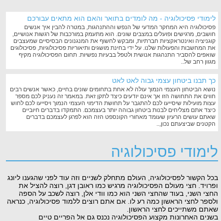
לימודי פסיכולוגיה - מה לומדים בתואר והאם הוא מתאים עבורכם
פסיכולוגיה היא המחקר המדעי של הנפש וההתנהגות, במטרה להבין איך אנשים
חושבים, מרגישים ופועלים במצבים שונים. הוא מתעמק במורכבות של רגשות אנושיים,
קוגניציה ואינטראקציות חברתיות, ומבקש לחשוף את המנגנונים הבסיסיים שמעצבים
את המחשבות והפעולות שלנו. על ידי בחינת מושגים ותיאוריות פסיכולוגיות, פסיכולוגים
שואפים להסביר התנהגות אנושית ולטפל בבעיות נפשיות. תחום הפסיכולוגיה מקיף
מגוון רחב של..
כך תבנו ביטחון עצמי גבוה לאט לאט
נושא הביטחון העצמי הנמוך עולה לא אחת בתחומים שונים בחיים, כאשר אנשים רבים
חווים את התחושה הזו אך אינם יודעים כיצד לתקן זאת. במאמר זה נעניק לכם מספר
עצות מועילות שיסייעו לכם להתגבר על תחושת הדימוי העצמי הנמוך ויסייעו לכם לחוש
כיצד אתם מצליחים לבנות ביטחון גבוהה יותר בעצמכם. התמקדו בדברים חיוביים
שאתם עושים הרעיון שעומד מאחורי הקונספט הזה הוא לפרגן לעצמכם בדברים
הקטנים שביצעתם נכון,..
לימודי פסיכולוגיה
בכל הקשור לפסיכולוגיה, העולם מתחלק לשניים וזה עוד לפני שהגענו ליונג
ופרויד. חצי מעולם הפסיכולוגיה מרגיש כמו ראובן דגן, רוצה להציל את
החצי השני, בעוד שהחצי השני הוא כמו וודי אלן, רוצה לשכב על הספה
ולספר לחצי הראשון כמה רע לו. אם אתם רוצים ללמוד פסיכולוגיה, כנראה
שאתם משתייכים לחצי הראשון.
בשנים האחרונות מקצוע הפסיכולוגיה נכנס גם אל הפריים טיים