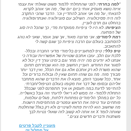
"
למה בחרתי:
לפני שהתחלתי ללמוד פשוט שאלתי את עצמי
איזה נושא מעסיק אותי ביום יום שלי, מה אני אוהב לקרוא
להנאתי, על מה אני אוהב להתדיין וכו'. הדבר שהכי התקרב
לזה היה פסיכולוגיה. השילוב עם סוציולוגיה ואנתרופולוגיה
בהחלט גם תרם לעניין.
הציפיות:
לא היו לי ציפיות ממוקדות מדי, כך שהכל היה סוג
של הפתעה.
רמת לימודים:
אני מרוצה מאוד, אך שוב אומר, שאני לא נוהג
להסתובב בעולם עם הרבה ציפיות כך שגם קשה לי
להתאכזב.
טיפ כללי:
טיפ למתעניינים בלימודי מדעי החברה ובכלל-
ללכת עם הלב. עזבו אתכם שטויות של אפשרויות עבודה כי
אנחנו לא יודעים מה יהיה מחר וגם בימינו עורך דין יכול לא
לסגור את החודש. העניין החשוב פה הוא שבחרתם תחום
שהוא משרת לא רק אתכם אלא גם את הכלל, ואין דבר יותר
מבורך מזה. מה גם שזהו תחום שאין לו גבולות ברורים וכל
אחד, ככל שעובר הזמן, מוצא לו את הדברים שהוא מתחבר
אליהם ובסופו של דבר את מקומו בעולם הטיפולי/חברתי.
להתיימר לדעת במה תעסוק או איך תתפרנס לפני שבכלל
התחלת ללמוד- זה ממש לא ריאלי לדעתי וזה גובל באשלייה.
כל יום במהלך הלימודים נפתחות דלתות, מגלים עולמות,
פותחים עוד טיפה את הראש ונפטרים מהתפיסות הישנות.
מה שחשוב הוא להיות פתוח לשינויים ולא רק בגלל שהחלטת
שאתה לומד X אז אתה לא קשוב לזה שאולי נטיות לבך
משתנות ודברים חדשים צצים."
מעוניין לקבל פרטים
על מסלול זה