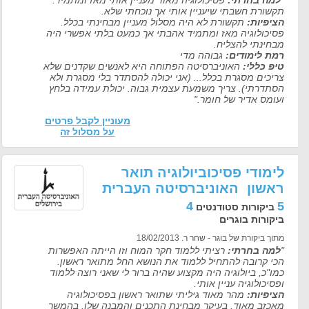
"
למה בחרתי:
פסיכולוגיה מאוד מעניין אותי מאז ומתמיד.
תקשורת חשבתי שיעניין אותי אך נוכחתי שלא.
הציפיות:
תקשורת לא היה מסלול מעניין מבחינתי בכלל.
פסיכולוגיה מאז ומתמיד אהבתי אך כמעט בלתי אפשרי היה
מבחינתי להצליח.
רמת לימודים:
גבוהה מדי
טיפ כללי:
האוניברסיטה הפתוחה היא לאנשים שקדנים שלא
צריכים מסגרת בכלל... (אני יכולה להסתדר בלי מסגרת ולא
הסתדרתי). צריך משמעת עצמית גבוה. יכולת עמידה בלחץ
ועומס אדיר של חומר."
מעוניין לקבל פרטים
על מסלול זה
לימודי פסיכוביולוגיה תואר
ראשון האוניברסיטה העברית
4
5
ביקורות סטודנטים
ביקורות בוגרים
מתוך ביקורת של בוגר - שחר ר. 18/02/2013
"
למה בחרתי:
רציתי ללמוד חקר המוח וזו הייתה האפשרות
הכי קרובה להתחיל ללמוד את הנושא החל מתואר ראשון.
כמו"כ, ביולוגיה היה מקצוע שהיה ברור לי שאני רוצה ללמוד
ופסיכולוגיה עניין אותי.
הציפיות:
מהר מאוד גיליתי שתואר ראשון בפסיכולוגיה
מאכזב מאוד, בעיקר מבחינת התכנים והמבנה שלו. בהמשך