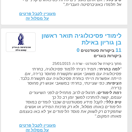
אל תלמדו באוניברסיטה העברית."
מעוניין לקבל פרטים
על מסלול זה
לימודי פסיכולוגיה תואר ראשון
בן גוריון באילת
0
11
ביקורות סטודנטים
ביקורות בוגרים
מתוך ביקורת של סטודנט - שרה ה. 25/01/2015
"
למה בחרתי:
תמיד רציתי ללמוד פסיכולגיה, בחרתי
פסיכולוגיה עם משאבי אנוש ותקשורת מחוסר ברירה, אם
הייתה אפשרות הייתי בוחרת פסיכולוגיה עם תקשורת בלבד.
הציפיות:
כפי שציינתי, בחרתי במשאבי אנוש רק מחוסר
ברירה.
רמת לימודים:
תרגולים לרוב מתחילים לפני השיעורים
עצמם, קשה להתרכז למשך זמן רב כל כך
טיפ כללי:
לקבל מידע מסטודנטים שכבר לומדים במוסד
הלימודים באותו מסלול, ולא רק מרכזת המידע או אנשים
שתפקידם רק לשווק את מוסד הלימודים אך לא באו בעצמם
מאותו המקום."
מעוניין לקבל פרטים
על מסלול זה