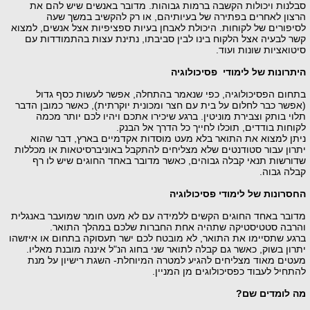
סבלנות ויכולות הקשבה ברמות גבוהות. מדובר באנשים שיש להם את
הרצון לאחרים בפתירה של בעיותיהם, או רק להקשיב במשך שעה
לסיפורים של לקוחות. היכולת לאבחן בעיות ספציפיות אצל אנשים, למצוא
קשר לבעיה אצל הלקוח בינו לבין סביבתו, נתינת עצות בהתמודדות עם
סיטואציות שונות ועוד.
היתרונות של לימודי פסיכולוגיה
בתחום הפסיכולוגיה, כפי שנאמר בהתחלה, אפשר לעשות כסף גדול
(אפשר כבר לחלום על בית עם חצר ומכונית יוקרתית), כאשר כמובן הדבר
תלוי בותק וצבירת מוניטין. ברגע שיכירו אתכם ויהיו לכם יותר מכמה
לקוחות בודדים, תוכלו לחייך כל הדרך אל הבנק.
ניתן למצוא את התואר בלא מעט מוסדות אקדמיים בארץ, דבר שהוא
יתרון עבור סטודנטים שלא מצליחים להתקבל באוניברסיטאות או מכללות
שדורשות תנאי קבלה גבוהים, כאשר מדובר באחד החוגים שיש לו רף
קבלה גבוה.
החסרונות של לימודי פסיכולוגיה
מדובר באחד החוגים הקשים ללמידה עם לא מעט חומר שמועבר באנגלית
והרבה סטטיסטיקה שתהיה אחת החברות שלכם במהלך התואר.
ברגע שתסיימו את התואר, לא מובטח לכם ישר תעסוקה בתחום או איזשהו
יתרון בשוק, כאשר גם קבלה לתואר שני בחוג הנ"ל איננה מובנת מאליו.
מעטים מאוד מצליחים להגיע למטרה המיוחלת- השגת רישיון על מנת
להתחיל לעבוד כפסיכולוגים מן המניין.
מה לומדים שם?