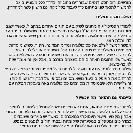
מורשים. רוב הסטודנטים שבוחרים בחוג זה, בדרך-כלל מעוניינים גם
להמשיך לתואר שני בתחום כדי לעבוד בקליניקה עם רישיון כשר למהדרין.
נשלב חוגים ונצליח
לימודי הפסיכולוגיה ניתנים לשילוב עם חוגים אחרים במקביל, כאשר ישנם
מוסדות בהם הלימודים הנ"ל נקראים מדעי ההתנהגות שמשולבים יחד עם
סוציולוגיה ואנתרופולוגיה. מסלול זה הוא חד חוגי, בזמן שיש אפשרות גם
לדו ותלת חוגי.
אפשר למשל לשלב את פסיכולוגיה ומדעי המדינה, חינוך, כשיש מוסדות
מסוימים המשלבים פסיכולוגיה עם ניהול, משפטים או כלכלה. חשוב
להדגיש כי שילוב של פסיכולוגיה יחד עם משפטים וכלכלה הוא לא פשוט,
כאשר שני החוגים האחרים הם בעצמם מורכבים, אבל אין זה אומר שזה
לא בר-ביצוע.
שילוב פסיכולוגיה עם עוד חוג יכול להיות בשל מספר סיבות: הראשונה היא
להבטיח באופן טבעי עוד מקצוע שיהיה אחרי התואר. השנייה היא פשוט
להרחיב את האופקים בעוד נושא מסוים (בסופו של דבר, ידע שווה כוח)
והשלישית היא שבמוסדות מסוימים פסיכולוגיה באה בעסקת חבילה עם
עוד חוג.
סיימתי עם התואר, מה עכשיו?
לאחר שסיימתם התואר, אתם לא חייבים ישר להתחיל בלימודים לתואר
השני על מנת להשיג את הרישיון. יש לכם את האפשרות גם לעבוד במכוני
אבחון מקצועי וייעוץ תעסוקתי כמאבחנים, כאשר יש בוגרים שעובדים
כמדריכים ומטפלים במסגרות שיקומיות ובבתי חולים לנפגעים בנפש.
הכדור בידיים שלכם בנוגע להחלטה מה לעשות אחרי סיום התואר.