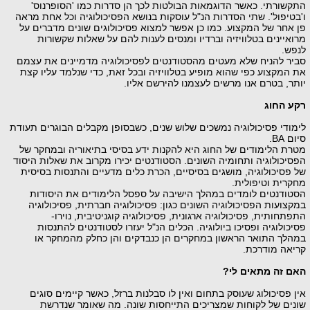
התקשורתי. כאשר הדוגמאות הבולטות לכך הן סדרות כמו 'הסופרנוס'
ו'בטיפול'. שתי הסדרות הנ"ל עוסקות בנושא הפסיכולוגיה וכל אחת מראה
פן אחר של המקצוע. כמו כן אפשר למצוא פסיכולוגים שונים מדברים על
מרואיינים בטלוויזיה וברדיו ומנסים לענות להם על שאלות שקשורות
לנפש.
סביר להניח שלא מעטים מהסטודנטים לפסיכולוגיה מדמיינים את עצמם
את המקצוע כפי שהוא מופיע בטלוויזיה ובכל זאת, כדי שנלמד עליו קצת
יותר, בטרם אנו מרשים לעצמנו להירשם אליו.
רקע החוג
לימודי פסיכולוגיה נמשכים שלוש שנים, כשבסופן מקבלים הבוגרים תעודת
סיום
BA
.
מטרת הלימודים של החוג היא להקנות ידע בסיסי בתיאוריה ובמחקר של
הפסיכולוגיה ותחומיה השונים. הסטודנטים יכירו מקרוב את שאלות היסוד
של פסיכולוגיה, מושגים בסיסיים, הכרת כלים מדעיים והתנסות בסיסית
מחקרית וטיפולית.
הסטודנטים לומדים במהלך הישיבה על ספסל הלימודים את היסודות
במקצועות הפסיכולוגיה השונים כגון: פסיכולוגיה חברתית, פסיכולוגיה
התפתחותית, פסיכולוגיה ארגונית, פסיכולוגיה קוגניטיבית, נוירו-
פסיכולוגיה ופסיכו ביולוגיה. הכלים הנ"ל יעזרו לסטודנטים להתנסות
במהלך התואר הראשון במחקרים הן כנבדקים והן כחלק מהמחקר או
קריאה מודרכת.
האם זה מתאים לי?
אין פסיכולוג שעוסק בתחום ואין לו סבלנות ברזל, כאשר קיימים סוגים
שונים של לקוחות שמצריכים התייחסות שונה. מה שאומר שנדרשת