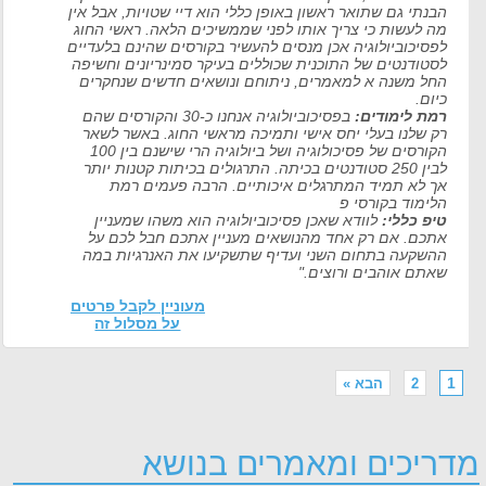
הבנתי גם שתואר ראשון באופן כללי הוא דיי שטויות, אבל אין
מה לעשות כי צריך אותו לפני שממשיכים הלאה. ראשי החוג
לפסיכוביולוגיה אכן מנסים להעשיר בקורסים שהינם בלעדיים
לסטודנטים של התוכנית שכוללים בעיקר סמינריונים וחשיפה
החל משנה א למאמרים, ניתוחם ונושאים חדשים שנחקרים
כיום.
רמת לימודים:
בפסיכוביולוגיה אנחנו כ-30 והקורסים שהם
רק שלנו בעלי יחס אישי ותמיכה מראשי החוג. באשר לשאר
הקורסים של פסיכולוגיה ושל ביולוגיה הרי שישנם בין 100
לבין 250 סטודנטים בכיתה. התרגולים בכיתות קטנות יותר
אך לא תמיד המתרגלים איכותיים. הרבה פעמים רמת
הלימוד בקורסי פ
טיפ כללי:
לוודא שאכן פסיכוביולוגיה הוא משהו שמעניין
אתכם. אם רק אחד מהנושאים מעניין אתכם חבל לכם על
ההשקעה בתחום השני ועדיף שתשקיעו את האנרגיות במה
שאתם אוהבים ורוצים."
מעוניין לקבל פרטים
על מסלול זה
1
2
הבא »
מדריכים ומאמרים בנושא