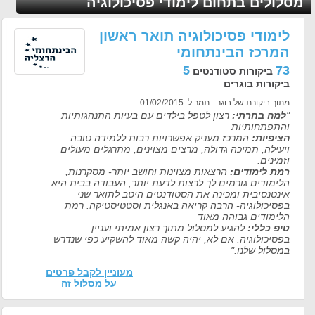
מסלולים בתחום לימודי פסיכולוגיה
לימודי פסיכולוגיה תואר ראשון
המרכז הבינתחומי
5
73
ביקורות סטודנטים
ביקורות בוגרים
מתוך ביקורת של בוגר - תמר ל. 01/02/2015
"
למה בחרתי:
רצון לטפל בילדים עם בעיות התנהגותיות
והתפתחותיות
הציפיות:
המרכז מעניק אפשרויות רבות ללמידה טובה
ויעילה, תמיכה גדולה, מרצים מצוינים, מתרגלים מעולים
וזמינים.
רמת לימודים:
הרצאות מצוינות וחושב יותר- מסקרנות,
הלימודים גורמים לך לרצות לדעת יותר, העבודה בבית היא
אינטנסיבית ומכינה את הסטודנטים היטב לתואר שני
בפסיכולוגיה- הרבה קריאה באנגלית וסטטיסטיקה. רמת
הלימודים גבוהה מאוד
טיפ כללי:
להגיע למסלול מתוך רצון אמיתי ועניין
בפסיכולוגיה. אם לא, יהיה קשה מאוד להשקיע כפי שנדרש
במסלול שלנו."
מעוניין לקבל פרטים
על מסלול זה