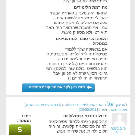
גיליתי שזה לא הכיוון שלי.
מה רמת הלימודים
התואר היה מעניין. לאחריו הבנתי
שאין לי ממש מה לעשות איתו-
אלא אם אחליט להמשיך לתואר
שני.. אני חושבת שהתואר היה מאד
תיאורטי ולא מספיק מעשי.
העצה הכי טובה למתעניינים
במסלול
אם בתשוקה שלך ללמוד
פסיכולוגיה לך/י על זה. אוניברסיטת
חיפה מצויינת והלימודים בה
מהנים וחוויתיים (כל עניין התחרות
הוא בולשיט- כולם עזרו לכולם). הכי
גרוע- תבין/י שזה לא הכיוון אבל
תרוויח/י חוויה לחיים :)
לחצו כאן לקריאת הביקורת המלאה
על
ז'אנה ק.
תואר ראשון לימודי פסיכולוגיה (דו חוגי עם שירותי אנוש)
אוניברסיטת חיפה
(20/08/2011)
מדוע בחרתי במסלול זה
דירוג
המוסד:
מגיל קטן רציתי ללמוד פסיכולוגיה
ולהיות פסיכולוגית קלינית. זה היה
5
סיים בשנת
חלום ילדות. את שירותי אנוש
2011