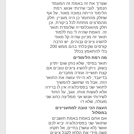
שצריך את זה באמת זה המעמד
הנמוך. לגבי שירותי אנוש, רמת
הלימוד הייתה נמוכה מאוד, על אף
שחלק מהחומר כן היה מעניין. חלק
מהמרצים מתחת לכל ביקורת, וכן
חלק מהאוכלוסייה שלומדת תואר
זה. האמת שהיה לי נוח ללמוד
תואר זה מכיוון שהיה קל מאוד
להשיג ציונים גבוהים, יש הרבה
קורסים שקיבלתי בהם ממש 200
בלי להתאמץ בכלל.
מה רמת הלימודים
תואר בסיסי, שלא נותן שום יתרון
בשוק. ניתן להשיג ציונים טובים אם
קצת תושייה ועזרה מחברים.
בדיעבד, לא הייתי עושה את התואר
הזה, אבל מי שחושב להמשיך
לתואר שני בפסיכלוגיה אין לו ברירה
אלא לעשות אותו. אגב, על החוד
לשירותי אנוש אני ממליצה כחוג שני
מעולה, שלא דו
העצה הכי טובה למתעניינים
במסלול
אם אתם באמת באמת חושבים
שתואר שני בפסיכולוגיה יביא לכם
אושר (לא עושר) בחיים, אל תקחו
קשה מידי את הלחץ לקבל ציונים