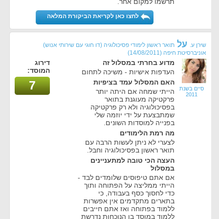
תרשמו למקום אחר.
לחצו כאן לקריאת הביקורת המלאה
על
שירן ע.
תואר ראשון לימודי פסיכולוגיה (דו חוגי עם שירותי אנוש)
אוניברסיטת חיפה
(14/08/2011)
מדוע בחרתי במסלול זה
דירוג
המוסד:
העדפות אישיות - משיכה לתחום
האם המסלול עמד בציפיות
7
סיים בשנת
הייתי שמחה אם היתה יותר
2011
פרקטיקה מעוגנת בתואר
בפסיכולוגיה ולא רק פרקטיקה
שמתבצעת על ידי יוזמה שלי
בפנייה למוסדות השונים.
מה רמת הלימודים
לצערי לא ניתן לעשות הרבה עם
תואר ראשון בפסיכולוגיה וחבל.
העצה הכי טובה למתעניינים
במסלול
אם אתם טיפוסים שלומדים לבד -
הייתי ממליצה על הפתוחה ותוך
כדי לחסוך כסף בעבודה, כי
בתארים מתקדמים אין אפשרות
ללמוד בפתוחה ואז אתם חייבים
ללמוד במוסד בו הנוכחות נדרשת