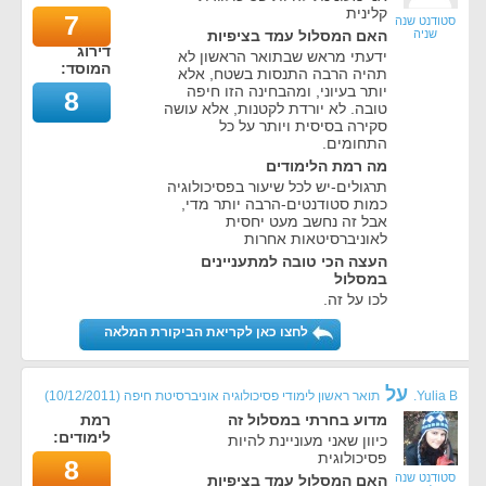
קלינית
7
סטודנט שנה
שניה
האם המסלול עמד בציפיות
דירוג
ידעתי מראש שבתואר הראשון לא
המוסד:
תהיה הרבה התנסות בשטח, אלא
יותר בעיוני, ומהבחינה הזו חיפה
8
טובה. לא יורדת לקטנות, אלא עושה
סקירה בסיסית ויותר על כל
התחומים.
מה רמת הלימודים
תרגולים-יש לכל שיעור בפסיכולוגיה
כמות סטודנטים-הרבה יותר מדי,
אבל זה נחשב מעט יחסית
לאוניברסיטאות אחרות
העצה הכי טובה למתעניינים
במסלול
לכו על זה.
לחצו כאן לקריאת הביקורת המלאה
על
Yulia B.
תואר ראשון לימודי פסיכולוגיה אוניברסיטת חיפה
(
10/12/2011
)
מדוע בחרתי במסלול זה
רמת
לימודים:
כיוון שאני מעוניינת להיות
פסיכולוגית
8
סטודנט שנה
האם המסלול עמד בציפיות