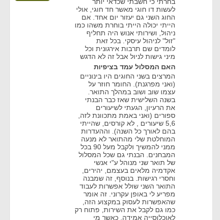
בחרתי כי חשבתי שכדאי יותר
לעשות דו חוגי מאשר חד חוגי, אולי
החוג השני גם יעזור יום אחד. אם
הייתי יכולה הייתי בוחרת משהו כמו
ניהול, ושירותי אנוש היה תחליף
"זול" לניהול עיסקי. בכל זאת
לומדים שם תרבות אירגונית וכל
מיני גישות לניול אבל זה לא הדגש
האם המסלול עמד בציפיות
המרצים בשני החוגים היו בינוניים
(ואני מפרגנת). החומר חוזר על
עצמו שוב ושוב במהלך התואר.
בשנה השלישית שאז כבר הבנתי
את הרעיון, הגעתי לשיעורים
ספורים (ואני באמת מתכוונת לזה,
5,6 שיעורים , לא קורסים, שהייתי
בהם לאורך כל השנה). וההעדרות
המוחלטת שלי מהתואר לא מנעה
ממני להמשיך ולקבל מעל 90 בכל
המבחנים. הבנתי גם שכל המסלול
של תואר שני מנוהל ע"י אנשי
אקדמיה מלאים בעצמם, יהירים,
וחסרי רגישות. בנוסף, זה שמבנה
התואר השני שולל אפשרות לעבוד
מפריע לי באופן עקרוני. זה אומר
שהאפשרות לעסוק במקצוע הזה,
כמו גם לקבל את השירות, פתוח רק
לאוכלוסייה אמידה, כאשר מי