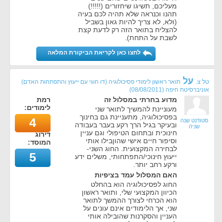
מעליכם, תשיגו שיחזורים (!!!!!)
תהנו וכנראה שלא תהיה לכם בעיה
(ולא, לא צריך להיות גאון בשביל
להצליח בתואר הזה רק לדעת קצת
לשבת על התחת).
לחצו כאן לקריאת הביקורת המלאה
על
טל צ.
תואר ראשון לימודי פסיכולוגיה (דו חוגי עם ייעוץ והתפתחות האדם)
אוניברסיטת חיפה
(
08/08/2011
)
מדוע בחרתי במסלול זה
רמת
לימודים:
מעוניינת להמשיך לתואר שני
בפסיכולוגיה, מתעניינת גם בחינוך
4
סטודנט שנה
ובעיקר בגיל הרך רקע בעבר בעבודה
שניה
חינוכית ובתחום הטיפולי וגם עניין
דירוג
וסיפור חיים אישי שהוןבילו אותי
המוסד:
לבחירה המקצועית. החוג השני-
5
ייעוץ חינוכי/התפתחותי, משלים ידע
ורקע רחב יותר.
האם המסלול עמד בציפיות
החוג לפסיכולוגיה הוא בהחלט
הכיוון המקצועי שלי, ותואר ראשון
הוא הכרחי לצורך ההמשך לתואר
שני, אך הלימודים אינם עונים על
העניין והסקרנות שהובילה אותי