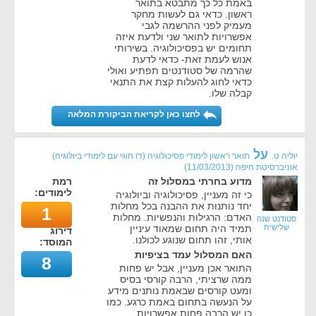
באמת כל כך מתבטא בתואר
ראשון. כדאי גם לעשות מחקר
מעמיק לפני ההרשמה לגבי
אפשרויות לתואר שני ולדעת איזה
תחומים יש בפסיכולוגיה. בשירותי
אנוש לעמת זאת- כדאי לדעת
שהרמה של סטודנטים תפתיע ואולי
כדאי לחוג להעלות קצת את התנאי
קבלה שלו.
לחצו כאן לקריאת הביקורת המלאה
על
יוליה ט.
תואר ראשון לימודי פסיכולוגיה (דו חוגי עם לימודי ביולוגיה)
אוניברסיטת חיפה
(
11/03/2013
)
מדוע בחרתי במסלול זה
רמת
לימודים:
כי זה מעניין, פסיכולוגיה וביולוגיה
יחד נותנות את ההבנה בכל מחלות
1
האדם: הרגילות והנפשיות. מחלות
סטודנט שנה
שלישית
תמיד היה תחום שמאוד עיניין
דירוג
אותי, זהו תחום שנוגע לכולנו.
המוסד:
האם המסלול עמד בציפיות
8
התואר אכן מעניין, אבל יש פחות
ממה שרציתי, הרבה קורסי בסיס
ומעט קורסים שבאמת נותנים מידע
על הנעשה בתחום באמת כרגע. כמו
כן יש הרבה פחות אפשרויות