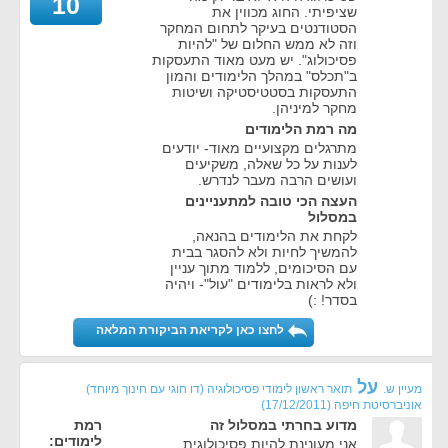
10
שציפיתי. החוג מכווין את
הסטודנטים בעיקר לתחום המחקר
וזה לא ממש החלום של "להיות
פסיכולוג". יש מעט מאוד התעסקות
ב"תכלס" במהלך הלימודים והמון
התעסקות בסטטיסטיקה ושיטות
מחקר למיניהן.
מה רמת הלימודים
מתרגלים מקצועיים מאוד- יודעים
לענות על כל שאלה, משקיעים
ועושים הרבה מעבר לנדרש.
העצה הכי טובה למתעניינים
במסלול
לקחת את הלימודים בהנאה,
להמשיך לחיות ולא להסגר בבית
עם הסיכומים, ללמוד מתוך עניין
ולא לראות בלימודים "עול"- ויהיה
בסדר! :)
לחצו כאן לקריאת הביקורת המלאה
על
מעיין ש.
תואר ראשון לימודי פסיכולוגיה (דו חוגי עם חינוך מיוחד)
אוניברסיטת חיפה
(
17/12/2011
)
מדוע בחרתי במסלול זה
רמת
לימודים:
אני מעונינת להיות פסיכולוגית