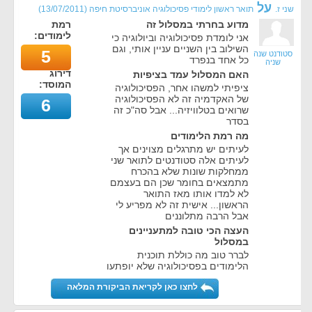
על
שני ז.
תואר ראשון לימודי פסיכולוגיה אוניברסיטת חיפה
(
13/07/2011
)
מדוע בחרתי במסלול זה
רמת
לימודים:
אני לומדת פסיכולוגיה וביולוגיה כי
השילוב בין השניים עניין אותי, וגם
5
סטודנט שנה
כל אחד בנפרד
שניה
דירוג
האם המסלול עמד בציפיות
המוסד:
ציפיתי למשהו אחר, הפסיכולוגיה
של האקדמיה זה לא הפסיכולוגיה
6
שרואים בטלוויזיה... אבל סה"כ זה
בסדר
מה רמת הלימודים
לעיתים יש מתרגלים מצוינים אך
לעיתים אלה סטודנטים לתואר שני
ממחלקות שונות שלא בהכרח
מתמצאים בחומר שכן הם בעצמם
לא למדו אותו מאז התואר
הראשון... אישית זה לא מפריע לי
אבל הרבה מתלוננים
העצה הכי טובה למתעניינים
במסלול
לברר טוב מה כוללת תוכנית
הלימודים בפסיכולוגיה שלא יופתעו
לחצו כאן לקריאת הביקורת המלאה