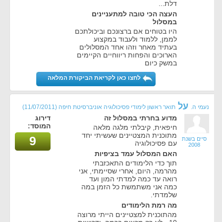
דלת...
העצה הכי טובה למתעניינים
במסלול
היו בטוחים אם ברצונכם וביכולתכם
לממן, ללמוד ולעבוד במקצוע
בעתיד מאחר וזהו אחד המסלולים
הארוכים והפחות ריווחיים הקיימים
במשק כיום
לחצו כאן לקריאת הביקורת המלאה
על
נעמי ה.
תואר ראשון לימודי פסיכולוגיה אוניברסיטת חיפה
(11/07/2011)
מדוע בחרתי במסלול זה
דירוג
המוסד:
חיפאית, קיבלתי מלגה מלאה
מתוכנית המצטיינים שעשיתי יחד
9
סיים בשנת
עם פסיכולוגיה
2008
האם המסלול עמד בציפיות
תוך כדי הלימודים התאכזבתי
מהרמה, היום, אחרי שסיימתי, אני
רואה עד כמה למדתי המון ועד
כמה אני משתמשת כל הזמן במה
שלמדתי.
מה רמת הלימודים
מהתוכנית למצטיינים הייתי מרוצה