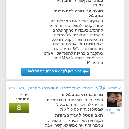
בפועל בתקשורת והרוב מאוד
תאורטי.
העצה הכי טובה למתעניינים
במסלול
להשקיע בעיקר עם המרצים. זה
עוזר בקבלה לתואר שני. זה אומר
להתנדב בעבדות מחקר שלהם,
להשתף בסמינרים של מרצים
הנמצאים בוועדות קבלה ובכללי
יצור רושם טוב. אחזים גבוהים
מהסטודנטים לBA בחיפה גם
מתקבלים בחיפה לתואר שני. אצלנו
יותר מחצי במסלול בMA למדו
בחיפה BA
לחצו כאן לקריאת הביקורת המלאה
על
Revital A.
תואר ראשון לימודי פסיכולוגיה אוניברסיטת חיפה
(25/11/2011)
מדוע בחרתי במסלול זה
דירוג
המוסד:
בצבא הייתי מאבחנת פסיכוטכנית
ורציתי להמשיך את המסלול..
8
שבסופו אהיה פסיכולוגית
סיים בשנת
2006
האם המסלול עמד בציפיות
הקורסים מאד מעניינים, האווירה
נעימה והתואר ממש לא קשה. אבל