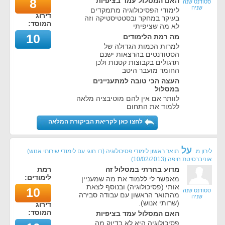
האם המסלול עמד בציפיות
8
סטודנט שנה
שניה
לימודי הפסיכולוגיה מתמקדים
דירוג
בעיקר במחקר ובסטטיסטיקה וזה
המוסד:
לא מה שציפיתי
10
מה רמת הלימודים
למרות הכמות הגדולה של
הסטודנטים בהרצאות ישנם
תרגולים בקבוצות קטנות ולכן
החומר מועבר היטב
העצה הכי טובה למתעניינים
במסלול
לוותר אם אין להם מוטיבציה מלאה
ללמוד את התחום
לחצו כאן לקריאת הביקורת המלאה
על
לירון מ.
תואר ראשון לימודי פסיכולוגיה (דו חוגי עם לימודי שירותי אנוש)
אוניברסיטת חיפה
(
10/02/2013
)
מדוע בחרתי במסלול זה
רמת
לימודים:
מאפשר לי ללמוד את מה שמעניין
אותי (פסיכולוגיה) ובנוסף לצאת
10
סטודנט שנה
מהתואר הראשון עם עבודה סבירה
שניה
(שרותי אנוש).
דירוג
המוסד:
האם המסלול עמד בציפיות
פסיכולוגיה היא לא בדיוק מה