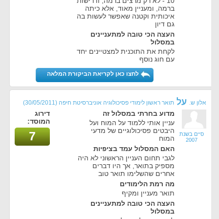
10 - לא רק מרצים ברמה, ודרישות
ברמה, ומעניין מאוד, אלא כיתה
איכותית וקטנה שאפשר לעשות בה
גם דיון
העצה הכי טובה למתעניינים
במסלול
לקחת את התוכנית למצטיינים יחד
עם חוג נוסף
לחצו כאן לקריאת הביקורת המלאה
על
אלון ש.
תואר ראשון לימודי פסיכולוגיה אוניברסיטת חיפה
(30/05/2011)
מדוע בחרתי במסלול זה
דירוג
המוסד:
עניין אותי ללמוד על המוח ועל
היבטים פסיכולוגיים של מדעי
7
סיים בשנת
המוח
2007
האם המסלול עמד בציפיות
לגבי תחום העניין הראשוני לא היה
מספיק בתואר, אך היו דברים
אחרים שהשלימו תואר טוב
מה רמת הלימודים
תואר מעניין ומקיף
העצה הכי טובה למתעניינים
במסלול