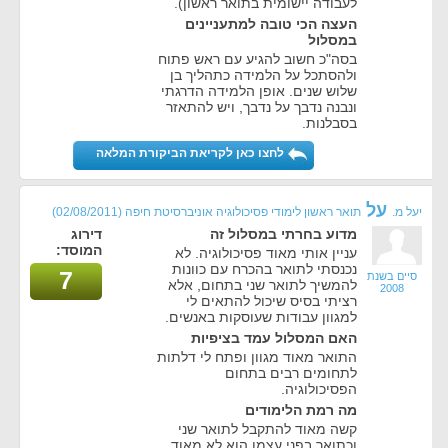
לעבודה יישומית בתואר ראשון).
העצה הכי טובה למתעניינים
במסלול
בסה"כ חשוב להגיע עם ראש פתוח
ולהסתכל על הלמידה כתהליך בן
שלוש שנים. אופן הלמידה הדרגתי
ונבנה נדבך על נדבך, ויש להתאזר
בסבלנות.
לחצו כאן לקריאת הביקורת המלאה
על
יעל מ.
תואר ראשון לימודי פסיכולוגיה אוניברסיטת חיפה
(02/08/2011)
מדוע בחרתי במסלול זה
דירוג
המוסד:
עניין אותי מאוד פסיכולוגיה. לא
נכנסתי לתואר בהכרח עם כוונות
7
סיים בשנת
להמשיך לתואר שני בתחום, אלא
2008
רציתי בסיס שיכול להתאים לי
למגוון עבודות שעוסקות באנשים.
האם המסלול עמד בציפיות
התואר מאוד מגוון ופתח לי דלתות
לתחומים רבים בתחום
הפסיכולוגיה.
מה רמת הלימודים
קשה מאוד להתקבל לתואר שני
וכתואר בפני עצמו הוא לא מאוד