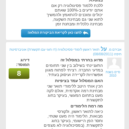
במסלול
ללכת ללמוד פסיגולוגיה רק אם
אתם יודעים ב-100% שאתם
יכולים ומוכנים להתאמץ ולהמשיך
לתוא שני גם מבחינת השקעה,
מבחינה כלכלית ומבחנת זמן
לחצו כאן לקריאת הביקורת המלאה
על
אבירם מ.
תואר ראשון לימודי פסיכולוגיה (דו חוגי עם תקשורת) אוניברסיטת
חיפה
(08/08/2011)
מדוע בחרתי במסלול זה
דירוג
המוסד:
התעניינתי בשילוב בין שני תחומים
במדעי החברה. רציתי לפתוח מגוון
8
סיים בשנת
אפשרויות לקריירה ועיסוק בעתיד.
2010
האם המסלול עמד בציפיות
הכין אותי היטב ללימודי תואר שני
מבחינת רמה אקדמית, אולם לקה
מעט בתחום המעשי, בעיקר בחוג
לתקשורת
מה רמת הלימודים
כיאה לתואר ראשון, ולקורסי
מבואות, הלימוד היה מעט שטחי,
וחסר הפן היישומי, בעיקר בחוג
לתקשורת. (בפסיכולוגיה לא מצפים