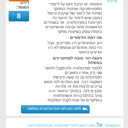
שלישית
דירוג
המגמה יש הרבה דגש על לימודי
המוסד:
הסטטיסטיקה ושיטות המחקר
ופחות על לימוד של שיטות טיפול.
8
כמובן שיש לימוד על תיאוריות
הקיימות בפסיכולוגיה, אך בשנתיים
הראשונות אחוז גבוהה מהשיעורים
באמת עוסק בשיטות מחקר.
מה רמת הלימודים
רוב המתרגלים היו מסייעים, אבל
היו כמה מתרגלים שממש לא היו
פגיעים בחומר.
העצה הכי טובה למתעניינים
במסלול
ללמוד פסיכולוגיה ולהתקבל לתואר
שני (רק אחריו נחשבים
לפסיכולוגים) זה קשה ודורשת
השקעה רבה. אם הולכים לזה ממש
צריכים לרצות את זה ולהיות
מוכנים לזה. במהלך התואר יהיה
צורך בהתנדבויות והשתתפות
במחקרים על מנת לקבל המלצות.
לחצו כאן לקריאת הביקורת המלאה
על
Daniela H.
תואר ראשון לימודי פסיכולוגיה אוניברסיטת חיפה