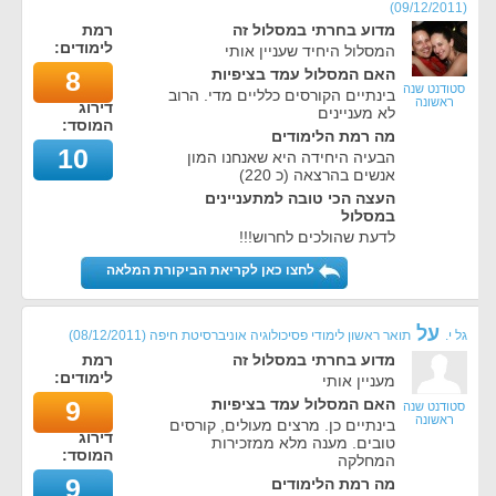
)
09/12/2011
(
מדוע בחרתי במסלול זה
רמת
לימודים:
המסלול היחיד שעניין אותי
האם המסלול עמד בציפיות
8
סטודנט שנה
בינתיים הקורסים כלליים מדי. הרוב
ראשונה
דירוג
לא מעניינים
המוסד:
מה רמת הלימודים
10
הבעיה היחידה היא שאנחנו המון
אנשים בהרצאה (כ 220)
העצה הכי טובה למתעניינים
במסלול
לדעת שהולכים לחרוש!!!
לחצו כאן לקריאת הביקורת המלאה
על
גל י.
תואר ראשון לימודי פסיכולוגיה אוניברסיטת חיפה
(
08/12/2011
)
מדוע בחרתי במסלול זה
רמת
לימודים:
מעניין אותי
האם המסלול עמד בציפיות
9
סטודנט שנה
ראשונה
בינתיים כן. מרצים מעולים, קורסים
דירוג
טובים. מענה מלא ממזכירות
המוסד:
המחלקה
9
מה רמת הלימודים