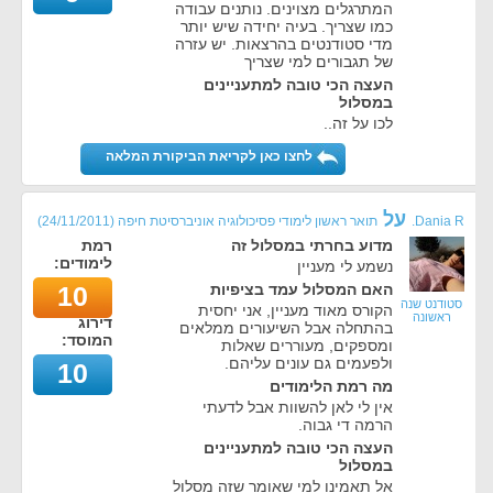
המתרגלים מצוינים. נותנים עבודה
כמו שצריך. בעיה יחידה שיש יותר
מדי סטודנטים בהרצאות. יש עזרה
של תגבורים למי שצריך
העצה הכי טובה למתעניינים
במסלול
לכו על זה..
לחצו כאן לקריאת הביקורת המלאה
על
Dania R.
תואר ראשון לימודי פסיכולוגיה אוניברסיטת חיפה
(
24/11/2011
)
מדוע בחרתי במסלול זה
רמת
לימודים:
נשמע לי מעניין
האם המסלול עמד בציפיות
10
סטודנט שנה
הקורס מאוד מעניין, אני יחסית
ראשונה
דירוג
בהתחלה אבל השיעורים ממלאים
המוסד:
ומספקים, מעוררים שאלות
ולפעמים גם עונים עליהם.
10
מה רמת הלימודים
אין לי לאן להשוות אבל לדעתי
הרמה די גבוה.
העצה הכי טובה למתעניינים
במסלול
אל תאמינו למי שאומר שזה מסלול