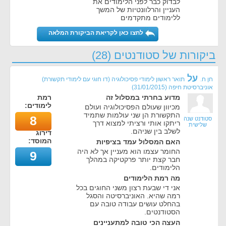
לבדוק כבר לפני הלימודים את
העניין והרלוונטיות של המשך
ללימודים מתקדמים
לחצו כאן לקריאת הביקורת המלאה
ביקורות של סטודנטים (28)
על
חן ח.
תואר ראשון לימודי פסיכולוגיה (דו חוגי עם לימודי תקשורת)
אוניברסיטת חיפה
(
31/01/2015
)
מדוע בחרתי במסלול זה
רמת
לימודים:
מכיוון שעולם הפסיכולוגיה ועולם
התקשורת הן שני עולמות שתמיד
8
סטודנט שנה
ריתקו אותי ורציתי למצוא דרך
שלישית
לשלב בין שניהם.
דירוג
המוסד:
האם המסלול עמד בציפיות
החומר עצמו הוא מעניין אך לא היה
9
חבר קצת יותר פרקטיקה במהלך
הלימודים.
מה רמת הלימודים
אני די שבעת רצון משני החוגים בכל
רמה שהיא. האוניברסיטה והסגל
בהחלט עושים עבודה טובה עם
הסטודנטים.
העצה הכי טובה למתעניינים