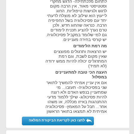
לתחום מלכתחילה- הדגש מחקרי
וסטטיסטי מאוד, אין הרבה מקום
לרגש ולגישות טיפוליות. החוג
לייעוץ הוא שילוב לא מוצלח לדעתי
יחד עם פסיכולוגיה בשל החפיפיה
הרבה. כנראה שהחוג חדש, ולכן
טרם נערך להציע תכנית לימודים
גם למי שלומד במקביל פסיכולוגיה.
יש קורסי בחירה מעניינים.
מה רמת הלימודים
יש הרצאות ותרגולים מפוצצים
שאין מקום לשבת, וגם רמת
המתרגלים יכולה להיות ממש ירודה
(לא תמיד)
העצה הכי טובה למתעניינים
במסלול
אם אין עניין אמיתי להמשיך לתואר
שני בפסיכולוגיה- תעזבו... מי
שמתעניין בנפש האדם ולא רוצה
להיות פסיכולוג- שילך ללמוד מדעי
ההתנהגות באיזו מכללה, או משהו
אחר... חבל על המאמץ- פסיכולוגיה
אמיתית לא תמצאו בתואר הראשון
לחצו כאן לקריאת הביקורת המלאה