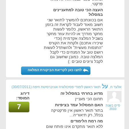
פרקטי.
העצה הכי טובה למתעניינים
במסלול
אם בכוונתכם להמשיך לתואר שני
חשוב מאוד לעבוד לקראת זה בזמן
התואר הראשון, כלומר לעשות
מחקר מודרך או להיות עוזר מחקר
בשביל המלצה אקדמית (וכדי
שיכירו אתכם) ולקחת את הקורס
"התנסות מעשית" ולהשתדל לעשות
רושם טוב על המנחים כדי לקבל
המלצה טובה. כמובן שחשוב גם
לקבל ציונים טובים :)
לחצו כאן לקריאת הביקורת המלאה
על
אלעד ח.
תואר ראשון לימודי פסיכולוגיה אוניברסיטת חיפה
(30/07/2011)
מדוע בחרתי במסלול זה
דירוג
המוסד:
תחום הכי מעניין
האם המסלול עמד בציפיות
7
סיים בשנת
2010
בתור תואר ראשון אין פרקטיקה
בכלל, רק תיאוריה...
מה רמת הלימודים
ללא תואר מתקדם אינו פותח שום