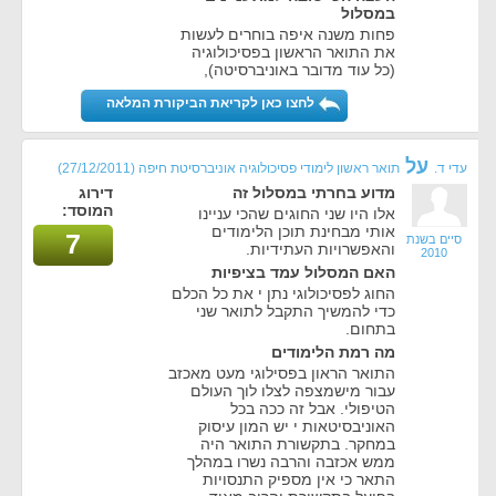
במסלול
פחות משנה איפה בוחרים לעשות
את התואר הראשון בפסיכולוגיה
(כל עוד מדובר באוניברסיטה),
לחצו כאן לקריאת הביקורת המלאה
על
עדי ד.
תואר ראשון לימודי פסיכולוגיה אוניברסיטת חיפה
(27/12/2011)
מדוע בחרתי במסלול זה
דירוג
המוסד:
אלו היו שני החוגים שהכי עניינו
אותי מבחינת תוכן הלימודים
7
סיים בשנת
והאפשרויות העתידיות.
2010
האם המסלול עמד בציפיות
החוג לפסיכולוגי נתן י את כל הכלם
כדי להמשיך התקבל לתואר שני
בתחום.
מה רמת הלימודים
התואר הראון בפסילוגי מעט מאכזב
עבור מישמצפה לצלו לוך העולם
הטיפולי. אבל זה ככה בכל
האוניבסיטאות י יש המון עיסוק
במחקר. בתקשורת התואר היה
ממש אכזבה והרבה נשרו במהלך
התאר כי אין מספיק התנסויות