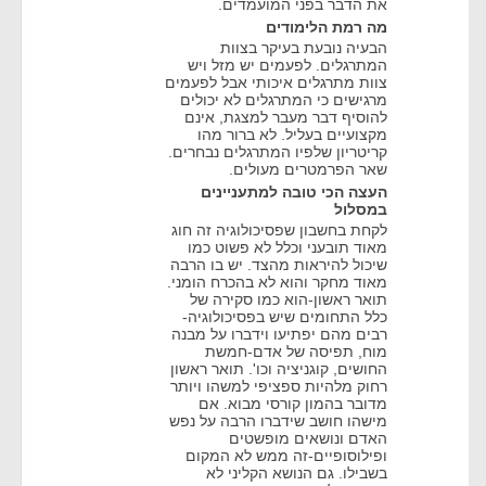
את הדבר בפני המועמדים.
מה רמת הלימודים
הבעיה נובעת בעיקר בצוות
המתרגלים. לפעמים יש מזל ויש
צוות מתרגלים איכותי אבל לפעמים
מרגישים כי המתרגלים לא יכולים
להוסיף דבר מעבר למצגת, אינם
מקצועיים בעליל. לא ברור מהו
קריטריון שלפיו המתרגלים נבחרים.
שאר הפרמטרים מעולים.
העצה הכי טובה למתעניינים
במסלול
לקחת בחשבון שפסיכולוגיה זה חוג
מאוד תובעני וכלל לא פשוט כמו
שיכול להיראות מהצד. יש בו הרבה
מאוד מחקר והוא לא בהכרח הומני.
תואר ראשון-הוא כמו סקירה של
כלל התחומים שיש בפסיכולוגיה-
רבים מהם יפתיעו וידברו על מבנה
מוח, תפיסה של אדם-חמשת
החושים, קוגניציה וכו'. תואר ראשון
רחוק מלהיות ספציפי למשהו ויותר
מדובר בהמון קורסי מבוא. אם
מישהו חושב שידברו הרבה על נפש
האדם ונושאים מופשטים
ופילוסופיים-זה ממש לא המקום
בשבילו. גם הנושא הקליני לא