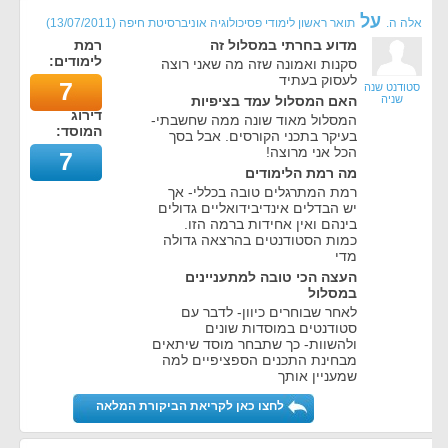
על
אלה ה.
תואר ראשון לימודי פסיכולוגיה אוניברסיטת חיפה
(
13/07/2011
)
מדוע בחרתי במסלול זה
רמת
לימודים:
סקנות ואמונה שזה מה שאני רוצה
לעסוק בעתיד
7
סטודנט שנה
שניה
האם המסלול עמד בציפיות
דירוג
המסלול מאוד שונה ממה שחשבתי-
המוסד:
בעיקר בתכני הקורסים. אבל בסך
הכל אני מרוצה!
7
מה רמת הלימודים
רמת המתרגלים טובה בכללי- אך
יש הבדלים אינדיבידואליים גדולים
בינהם ואין אחידות ברמה הזו.
כמות הסטודנטים בהרצאה גדולה
מדי
העצה הכי טובה למתעניינים
במסלול
לאחר שבוחרים כיוון- לדבר עם
סטודנטים במוסדות שונים
ולהשוות- כך שתבחר מוסד שיתאים
מבחינת התכנים הספציפיים למה
שמעניין אותך
לחצו כאן לקריאת הביקורת המלאה