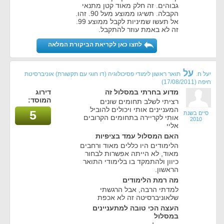
גבוהים. זה חלק מאוד קטן מתנאי
הקבלה. תשיגו ממוצע מעל 90. זהו.
אל תעשו שמיניות לקבל ממוצע 99.
זה לא באמת עוזר להתקבל.
לחצו כאן לקריאת הביקורת המלאה
על
יעל ח.
תואר ראשון לימודי פסיכולוגיה (דו חוגי עם תקשורת) אוניברסיטת
חיפה
(17/08/2011)
מדוע בחרתי במסלול זה
דירוג
המוסד:
רציתי לשלב תחומים שונים
המעניינים אותי ויכולים להוביל
5
סיים בשנת
אותי לקריירה בתחומים הקרובים
2010
אליי
האם המסלול עמד בציפיות
הלימודים היו כללים מאוד ורחבים
מאוד, לא הייתה אפשרות לבחור
כיוון ולהתמקד בו בלימודי התואר
הראשון.
מה רמת הלימודים
למדתי הרבה, אבל הרגשתי
שלאוניברסיטה זה לא אכפת
העצה הכי טובה למתעניינים
במסלול