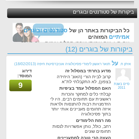
ביקורות של סטודנטים ובוגרים
סטודנטים ובוגרים
כל הביקורות באתר הן של
אמיתיים
המזוהים
עם ת.ז, שם אמיתי ועברו תהליך אימות - זה הערך
ביקורות של בוגרים (12)
החשוב לנו ביותר באתר
על
איתן ח.
תואר ראשון לימודי פסיכולוגיה אוניברסיטת חיפה
(18/02/2013)
מדוע בחרתי במסלול זה
דירוג
המוסד:
קרוב לבית הורי (האונ' היחידה
בצפון), לא התקבלתי לת''א
9
סיים בשנת
2011
האם המסלול עמד בציפיות
קבלתי כלים למחקר והכרות
ראשונית עם תחומים רבים, היו לי
הזדמנויות רבות להתנסות ולראות
איזה תחומים מעניינים אותי יותר
בתוך פסיכולוגיה
מה רמת הלימודים
רחב, כולל, נותן אפשרויות לנסות
תחומים שונים
העצה הכי טובה למתעניינים