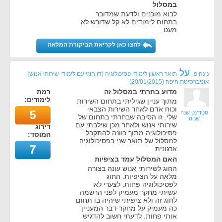
במסלול
לבוא מוכנים ולדעת שמדובר
בתחום לימודים לא קל שדורש לא
מעט.
לחצו כאן לקריאת הביקורת המלאה
על
נינה פ.
תואר ראשון לימודי פסיכולוגיה (דו חוגי עם לימודי שירותי אנוש)
אוניברסיטת חיפה
(
20/01/2015
)
מדוע בחרתי במסלול זה
רמת
לימודים:
מתוך עניין שגיליתי בתחום השירות
וכוח אדם לאחר השירות הצבאי
5
סטודנט שנה
שלי. זו הסיבה שבחרתי בתחום של
שניה
שירותי אנוש ולאחר מכן שילבתי עם
דירוג
פסיכולוגיה מתוך כוונה להתקבל
המוסד:
למסלול של תואר שני בפסיכולוגיה
7
ארגונית.
האם המסלול עמד בציפיות
החוג לשירותי אנוש עונה בצורה
מלאה על הציפיות. החוג
לפסיכולוגיה פחות. לצערי לא
עשיתי מחקר מעמיק לפני הרשמה
לחוג זה ולא ציפיתי שיהיה בו תחום
כה מעמיק על מחקר-דבר המעניין
אותי פחות. לדעתי חשוב להדגיש