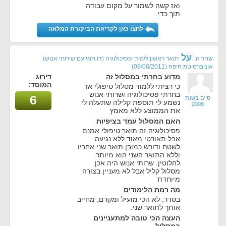
ואז קשה לשמור על מקום עבודה
תוך כדי.
לחצו כאן לקריאת הביקורת המלאה
על
שחר ה.
תואר ראשון לימודי פסיכולוגיה (דו חוגי עם שירותי אנוש)
אוניברסיטת חיפה
(09/08/2011)
מדוע בחרתי במסלול זה
דירוג
המוסד:
כי רציתי ללמוד מסלול טיפולי אז
בחרתי פסיכולוגיה ושרותי אנוש
6
סיים בשנת
נשמע לי תוספת קלילה שתעלה לי
2008
את הממוצע ללא מאמץ
האם המסלול עמד בציפיות
פסיכולוגיה זה תואר טיפולי אמנם
אבל תאורטי מאוד ללא נגיעה
לשטח ודורש כמובן תואר שני אחריו
וללא התואר השני הוא מיותר
לחלוטין. שרותי אנוש היה אכן
מסלול קליל אבל לא מעניין בצורה
מיוחדת
מה רמת הלימודים
בסדר, לא הכי מועיל ומקדם, מחייב
אותך לתואר שני.
העצה הכי טובה למתעניינים