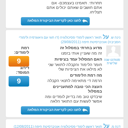
תחרותי. תאמינו בעצמכם- אם
אתם חושבים שאתם יכולים אתם
תצליחו.
לחצו כאן לקריאת הביקורת המלאה
על
נינה ש.
תואר ראשון לימודי פסיכולוגיה (דו חוגי עם גיאוגרפיה ולימודי
הסביבה) אוניברסיטת חיפה
(
29/08/2011
)
מדוע בחרתי במסלול זה
רמת
לימודים:
זה מה שעניין אותי בזמנו
האם המסלול עמד בציפיות
9
סטודנט שנה
שלישית
חומר הלימוד והקבלה לתואר שני
דירוג
לא מילאו את הציפיות שלי
המוסד:
מה רמת הלימודים
9
הרמה די מתאימה לתנאי הקבלה
העצה הכי טובה למתעניינים
במסלול
שיבדקו טוב מה בדיוק לומדים ומה
אפשר לעשות עם התואר הלאה
לחצו כאן לקריאת הביקורת המלאה
על
דנה מ.
תואר ראשון לימודי פסיכולוגיה אוניברסיטת חיפה
(
12/08/2011
)