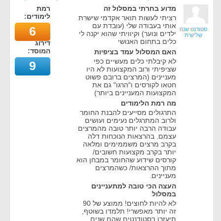
מדוע בחרתי במסלול זה
רמת
לימודים:
רציתי לעשות תואר אקדמי שישרת
אותי בעבודה שלי (עובדת עם
6
סטודנט שנה
ילדים ונוער) וקיוויתי שהוא יקנה לי
שלישית
כלים בתחום האנושי
דירוג
המוסד:
האם המסלול עמד בציפיות
לא קיבלתי כלים מעשיים כפי
9
שציפיתי ורוב המקצועות לא היו
מעניינים (המרצים ברובם פשוט
חטאו לקורסים ו"הרגו" גם את
המקצועות המעניינים ביותר)
מה רמת הלימודים
התרגולים מסייעים להבנת החומר
ולרוב המתרגלים נעימים ועושים
עבודה הרבה יותר טובה מהמרצים
עצמם. בהרצאות הנוכחות דלה
בקרב מרצים משממימים ומלאה
יותר בקרב מקצועות חשובים/
קורסים שידוע שהחומר במבחן הוא
מתוך ההרצאות/ כשהמרצים
מעניינים.
העצה הכי טובה למתעניינים
במסלול
לא להיות לחוצים! ממוצע של 90
זה יותר מאפשרי! תלמדו בשוטף,
תיעזרו בסטודנטים שהם שנים