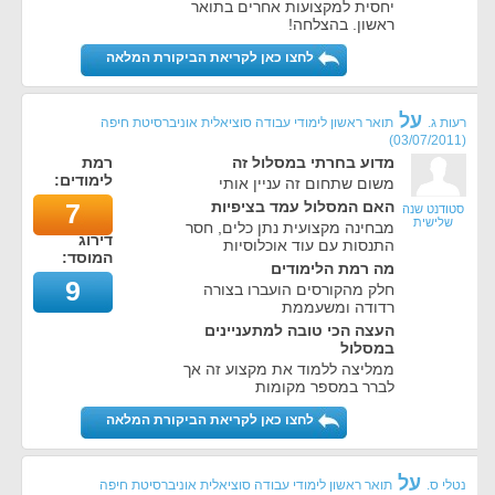
יחסית למקצועות אחרים בתואר
ראשון. בהצלחה!
לחצו כאן לקריאת הביקורת המלאה
על
רעות ג.
תואר ראשון לימודי עבודה סוציאלית אוניברסיטת חיפה
)
03/07/2011
(
מדוע בחרתי במסלול זה
רמת
לימודים:
משום שתחום זה עניין אותי
האם המסלול עמד בציפיות
7
סטודנט שנה
שלישית
מבחינה מקצועית נתן כלים, חסר
דירוג
התנסות עם עוד אוכלוסיות
המוסד:
מה רמת הלימודים
9
חלק מהקורסים הועברו בצורה
רדודה ומשעממת
העצה הכי טובה למתעניינים
במסלול
ממליצה ללמוד את מקצוע זה אך
לברר במספר מקומות
לחצו כאן לקריאת הביקורת המלאה
על
נטלי ס.
תואר ראשון לימודי עבודה סוציאלית אוניברסיטת חיפה