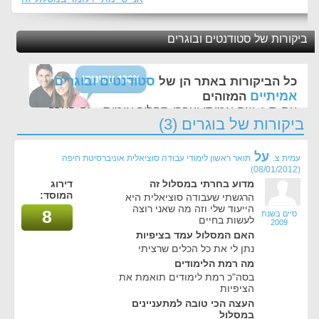
ביקורות של סטודנטים ובוגרים
סטודנטים ובוגרים
כל הביקורות באתר הן של
אמיתיים
המזוהים
עם ת.ז, שם אמיתי ועברו תהליך אימות - זה הערך
ביקורות של בוגרים (3)
החשוב לנו ביותר באתר
על
עמית צ.
תואר ראשון לימודי עבודה סוציאלית אוניברסיטת חיפה
(08/01/2012)
מדוע בחרתי במסלול זה
דירוג
המוסד:
הרגשתי שעבודה סוציאלית היא
הייעוד שלי וזה מה שאני רוצה
8
סיים בשנת
לעשות בחיים
2009
האם המסלול עמד בציפיות
נתן לי את כל הכלים שרציתי
מה רמת הלימודים
בסה"כ רמת לימודים תואמת את
הציפיות
העצה הכי טובה למתעניינים
במסלול