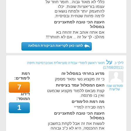
כללי לא מאוד גבוה.. חומר חוזר על
עצמו בוריאציות שונות. יכלו
להתעמק יותר ולפתח נושאים
לרמה פחות שטחית ובסיסית.
העצה הכי טובה למתעניינים
במסלול
אם אתה אוהב את זהוזה בא
מהלב- לך על זה .. אם לא תוותר!!!
לחצו כאן לקריאת הביקורת המלאה
על
לילך כ.
תואר ראשון לימודי עבודה סוציאלית אוניברסיטת חיפה
)
17/08/2011
(
מדוע בחרתי במסלול זה
רמת
לימודים:
כי זה מקצוע נשי ומאד מספק
האם המסלול עמד בציפיות
7
סטודנט שנה
שלישית
קצת מבאס ללמוד מקצוע שכמעט
דירוג
ואין בו פרנסה.
המוסד:
מה רמת הלימודים
1
רמה סבירה למדיי
העצה הכי טובה למתעניינים
במסלול
לעשות את זה אבל לקחת בחשבון
את ההכנסה, היא לא כ"כ גבוהה