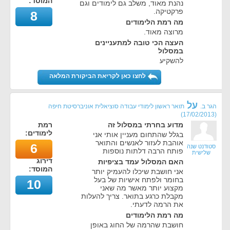
המוסד:
נהנת מאוד, משלב גם לימודים וגם
פרקטיקה.
8
מה רמת הלימודים
מרוצה מאוד.
העצה הכי טובה למתעניינים
במסלול
להשקיע
לחצו כאן לקריאת הביקורת המלאה
על
הגר ב.
תואר ראשון לימודי עבודה סוציאלית אוניברסיטת חיפה
)
17/02/2013
(
מדוע בחרתי במסלול זה
רמת
לימודים:
בגלל שהתחום מעניין אותי אני
אוהבת לעזור לאנשים והתואר
6
סטודנט שנה
פותח הרבה דלתות נוספות
שלישית
דירוג
האם המסלול עמד בציפיות
המוסד:
אני חושבת שיכלו להעמיק יותר
בחומר ולפתח אישיות של בעל
10
מקצוע יותר מאשר מה שאני
מקבלת כרגע בתואר. צריך להעלות
את הרמה לדעתי.
מה רמת הלימודים
חושבת שהרמה של החוג באופן