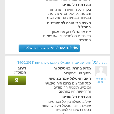
מה רמת הלימודים
בסך הכל החוויה היתה נוחה
ונעימה, אך לא חשתי נתרמת
במיוחד מבחינת ההתמקצעות
העצה הכי טובה למתעניינים
במסלול
אם אפשר לבדוק את מגוון
הקורסים הנלמדים וכן את שמות
המרצים.
לחצו כאן לקריאת הביקורת המלאה
על
ענת ד.
תואר שני עבודה סוציאלית אוניברסיטת חיפה
(19/06/2011)
מדוע בחרתי במסלול זה
דירוג
המוסד:
מתוך ענין למקצוע
האם המסלול עמד בציפיות
9
סיים בשנת
2009
סגל המרצים ברובו היה מקצועי
ומעניין, תוכנית הלימודים
והדרישות היו בהתאם.
מה רמת הלימודים
שילוב מוצלח בין כל הגורמים
שציינתי יוצר מסלול מקצועי העומד
בסטנדרטים בינלאומיים.