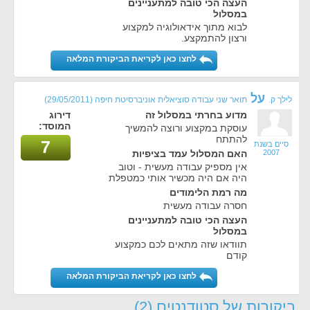
העצה הכי טובה למתעניינים
במסלול
לבוא מתוך אידאולוגיה למקצוע
ורצון להתמקצע.
לחצו כאן לקריאת הביקורת המלאה
על
לילך ק.
תואר שני עבודה סוציאלית אוניברסיטת חיפה
(29/05/2011)
מדוע בחרתי במסלול זה
דירוג
המוסד:
עוסקת במקצוע ורוצה להמשיך
להתתח
7
סיים בשנת
2007
האם המסלול עמד בציפיות
אין מספיק עבודה מעשית - וטוב
היה אם היה מכשיר אותי כמטפלת
מה רמת הלימודים
חסרה עבודה מעשית
העצה הכי טובה למתעניינים
במסלול
תוודאו שזה מתאים לכם כמקצוע
קודם
לחצו כאן לקריאת הביקורת המלאה
ביקורות של סטודנטים (2)