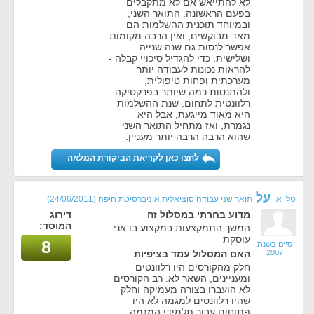
לא להתייאש אם לא מתקבלים
בפעם הראשונה. התואר השני,
ובמיוחד תוכנית ההשלמות הם
מאד מבוקשים, ואין הרבה מקומות.
אפשר לנסות גם שנה שנייה
ושלישית. כדי להגדיל סיכויי קבלה -
להראות נכונות לעבודה יותר
מערכתית ופחות טיפולית,
ולהתנסות כמה שיותר בפרקטיקה
רלוונטית לתחום. שנת ההשלמות
היא מאוד מייגעת, אבל היא
נגמרת, ואז מתחיל התואר השני
שהוא הרבה הרבה יותר מעניין.
לחצו כאן לקריאת הביקורת המלאה
על
טלי א.
תואר שני עבודה סוציאלית אוניברסיטת חיפה
(24/06/2011)
מדוע בחרתי במסלול זה
דירוג
המוסד:
המשך התמקצעות במקצוע בו אני
עוסקת
8
סיים בשנת
2007
האם המסלול עמד בציפיות
חלק מהקורסים היו רלוונטים
ומעניינים, השאר לא. רב הקורסים
לא הועברו בצורה מעמיקה וחלק
שהיו רלוונטים למגמה לא היו
פתוחים עבור תלמידי המגמה.