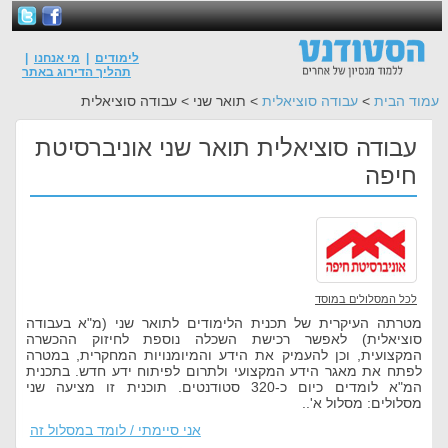
לימודים
|
מי אנחנו
|
תהליך הדירוג באתר
עמוד הבית
>
עבודה סוציאלית
> תואר שני > עבודה סוציאלית
עבודה סוציאלית תואר שני אוניברסיטת
חיפה
לכל המסלולים במוסד
מטרתה העיקרית של תכנית הלימודים לתואר שני (מ"א בעבודה
סוציאלית) לאפשר רכישת השכלה נוספת לחיזוק ההכשרה
המקצועית, וכן להעמיק את הידע והמיומנויות המחקרית, במטרה
לפתח את מאגר הידע המקצועי ולתרום לפיתוח ידע חדש. בתכנית
המ"א לומדים כיום כ-320 סטודנטים. תוכנית זו מציעה שני
מסלולים: מסלול א'..
אני סיימתי / לומד במסלול זה