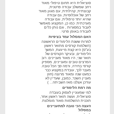
סוציאלית היא תחום טיפולי מאוד
רחב שמשלב עבודה פרטנית,
קבוצתית, קהילתית, עם מגוון מאוד
רחב של אוכלוסיות, גם עבודה
שהיא יותר טיפולית, וגם עבודה
מערכתית. כמו כן, המקצוע מאפשר
לעבוד במסגרות , וגם נותן כלים
לעבודה באופן פרטי.
האם המסלול עמד בציפיות
למרות ששנת הלימודים הראשונה
(השלמות קורסים מתואר ראשון
בע"ס) היא קצת מייגעת, המשך
הלימודים, ובעיקר הקורסים של
תואר שני, היו מאוד מעניינים. רוב
המרצים טובים ומעניינים, מספיק
קורסי בחירה, ורמה סך הכל טובה.
מעבר לכך, עובדת במקצוע כבר
כמעט שנה ומאוד מרוצה (חוץ
מעניין השכר, כמובן, שעדיין לא
עודכן אצלנו מאז השביתה... )
מה רמת הלימודים
למי שמעוניין לעסוק בעובדה
סוציאלית, ועשה תואר ראשון אחר,
תוכנית ההשלמות מאוד מומלצת.
העצה הכי טובה למתעניינים
במסלול