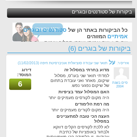
ביקורות של סטודנטים ובוגרים
סטודנטים ובוגרים
כל הביקורות באתר הן של
אמיתיים
המזוהים
עם ת.ז, שם אמיתי ועברו תהליך אימות - זה הערך
ביקורות של בוגרים (6)
החשוב לנו ביותר באתר
על
איריס ר.
תואר שני עבודה סוציאלית אוניברסיטת חיפה
(11/02/2013)
מדוע בחרתי במסלול זה
דירוג
המוסד:
למדתי תואר שני בעו"ס, מסלול
שיקום, מאחר ואני עובדת בתחום
6
סיים בשנת
של שיקום נפגעי נפש.
2004
האם המסלול עמד בציפיות
היה מקום לקורסים מעמיקים יותר
מה רמת הלימודים
היה מקום לקורים מעמיקים יותר
העצה הכי טובה למתעניינים
במסלול
לא ללכת לקורסים הקלים דווקא
ולבחור באופציות של כתיבת
עבודות- זו הלמידה הכי משמעותית