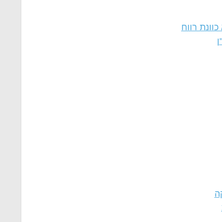
כוונת רווח
ן
ה