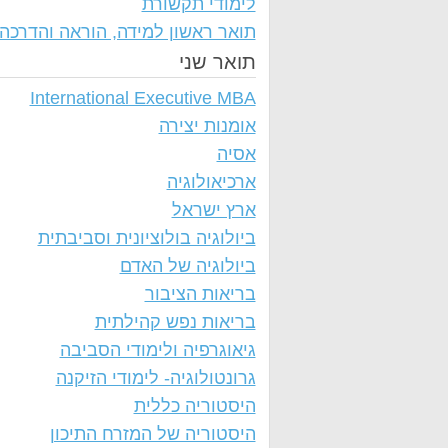
לימודי תקשורת
תואר ראשון למידה, הוראה והדרכה
תואר שני
International Executive MBA
אומנות יצירה
אסיה
ארכיאולוגיה
ארץ ישראל
ביולוגיה בולוציונית וסביבתית
ביולוגיה של האדם
בריאות הציבור
בריאות נפש קהילתית
גיאוגרפיה ולימודי הסביבה
גרונטולוגיה- לימודי הזיקנה
היסטוריה כללית
היסטוריה של המזרח התיכון