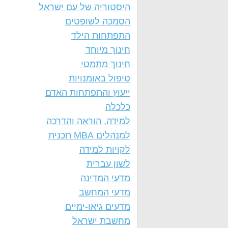
היסטוריה של עם ישראל
הסמכה לשופטים
התפתחות הילד
חינוך מיוחד
חינוך מתמטי
טיפול באומנויות
ייעוץ והתפתחות האדם
כלכלה
למידה, הוראה והדרכה
למנהלים MBA תכנית
לקויות למידה
לשון עברית
מדעי המדינה
מדעי המחשב
מדעים גיאו-ימיים
מחשבת ישראל