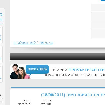
מס
תו
ל
אני סיימתי / לומד במסלול זה
ל
ם ובוגרים אמיתיים
המזוהים
ת - זה הערך החשוב לנו ביותר באתר
ל
מית אוניברסיטת חיפה
(
18/06/2011
)
תו
חי
דירוג
רמת
צי
המוסד:
לימודים: