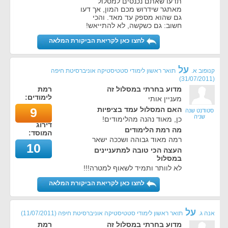
תדעו שאתם נכנסים למסלול
מאתגר שידרוש מכם המון, אך דעו
גם שהוא מספק עד מאד. והכי
חשוב: גם כשקשה, לא להתייאש!
לחצו כאן לקריאת הביקורת המלאה
על
קנופוב א.
תואר ראשון לימודי סטטיסטיקה אוניברסיטת חיפה
)
31/07/2011
(
מדוע בחרתי במסלול זה
רמת
לימודים:
מעניין אותי
האם המסלול עמד בציפיות
9
סטודנט שנה
שניה
כן, מאוד נהנה מהלימודים!
דירוג
מה רמת הלימודים
המוסד:
רמה מאוד גבוהה ושככה ישאר
10
העצה הכי טובה למתעניינים
במסלול
לא לוותר ותמיד לשאוף למטרה!!!
לחצו כאן לקריאת הביקורת המלאה
על
אנה ג.
תואר ראשון לימודי סטטיסטיקה אוניברסיטת חיפה
(
11/07/2011
)
מדוע בחרתי במסלול זה
רמת