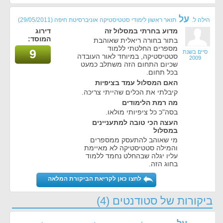
על
הילה ל.
תואר ראשון לימודי סטטיסטיקה אוניברסיטת חיפה
(29/05/2011)
מדוע בחרתי במסלול זה
דירוג
המוסד:
בתור בחורה ריאלית שאוהבת
מספרים החלטתי ללמוד
9
סיים בשנת
סטטיסטיקה, במיוחד לאור העובדה
2009
שכיום התחום הזה משתלב כמעט
בכל תחום.
האם המסלול עמד בציפיות
קיבלתי את הכלים שהייתי צריכה.
מה רמת הלימודים
בסה"כ כל ציפיותי מולאו.
העצה הכי טובה למתעניינים
במסלול
מי שאוהב להתעסק ממספרים
והמילה סטטיסטיקה לא מאיימת
עליו יגלה שבהחלט נחמד ללמוד
בחוג הזה.
לחצו כאן לקריאת הביקורת המלאה
ביקורות של סטודנטים (4)