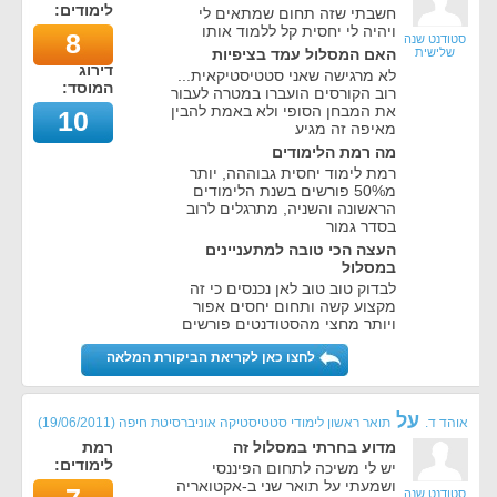
לימודים:
חשבתי שזה תחום שמתאים לי
ויהיה לי יחסית קל ללמוד אותו
8
סטודנט שנה
שלישית
האם המסלול עמד בציפיות
דירוג
לא מרגישה שאני סטטיסטיקאית...
המוסד:
רוב הקורסים הועברו במטרה לעבור
את המבחן הסופי ולא באמת להבין
10
מאיפה זה מגיע
מה רמת הלימודים
רמת לימוד יחסית גבוההה, יותר
מ50% פורשים בשנת הלימודים
הראשונה והשניה, מתרגלים לרוב
בסדר גמור
העצה הכי טובה למתעניינים
במסלול
לבדוק טוב טוב לאן נכנסים כי זה
מקצוע קשה ותחום יחסים אפור
ויותר מחצי מהסטודנטים פורשים
לחצו כאן לקריאת הביקורת המלאה
על
אוהד ד.
תואר ראשון לימודי סטטיסטיקה אוניברסיטת חיפה
(
19/06/2011
)
מדוע בחרתי במסלול זה
רמת
לימודים:
יש לי משיכה לתחום הפיננסי
ושמעתי על תואר שני ב-אקטואריה
סטודנט שנה