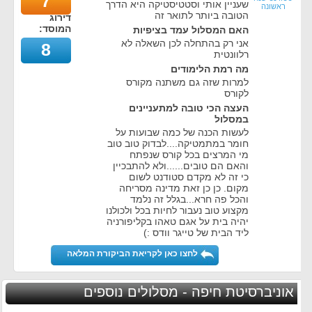
7
שעניין אותי וסטטיסטיקה היא הדרך
ראשונה
הטובה ביותר לתואר זה
דירוג
המוסד:
האם המסלול עמד בציפיות
אני רק בהתחלה לכן השאלה לא
8
רלוונטית
מה רמת הלימודים
למרות שזה גם משתנה מקורס
לקורס
העצה הכי טובה למתעניינים
במסלול
לעשות הכנה של כמה שבועות על
חומר במתמטיקה....לבדוק טוב טוב
מי המרצים בכל קורס שנפתח
והאם הם טובים......ולא להתבכיין
כי זה לא מקדם סטודנט לשום
מקום. כן כן זאת מדינה מסריחה
והכל פה חרא...בגלל זה נלמד
מקצוע טוב נעבור לחיות בכל ולכולנו
יהיה בית על אגם טאהו בקליפורניה
ליד הבית של טייגר וודס :)
לחצו כאן לקריאת הביקורת המלאה
אוניברסיטת חיפה - מסלולים נוספים