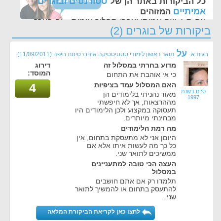
סטודנטים ובוגרים
כל הביקורות באתר הן של
אמיתיים
המזוהים
עם ת.ז, שם אמיתי ועברו תהליך אימות - זה הערך
ביקורות של בוגרים (2)
החשוב לנו ביותר באתר
על
חגית א.
תואר ראשון לימודי סטטיסטיקה אוניברסיטת חיפה
(11/09/2011)
מדוע בחרתי במסלול זה
דירוג
המוסד:
כי אי אוהבת את התחום
האם המסלול עמד בציפיות
4
סיים בשנת
מאוד נהניתי בלימודים הן
1997
מההרצאות, אך לא חיפשתי
תעסוקה במקצוע ולכן הלימודים היו
מבחינתי מיותרים.
מה רמת הלימודים
היוםן אני לא מתעסקת בתחום, אין
כל כך מה לעשות איתו אלא אם
ממשיכים לתואר שני.
העצה הכי טובה למתעניינים
במסלול
תלמדו רק אם אתם חושבים
להתעסק בתחום או להמשיך לתואר
שני.
לחצו כאן לקריאת הביקורת המלאה