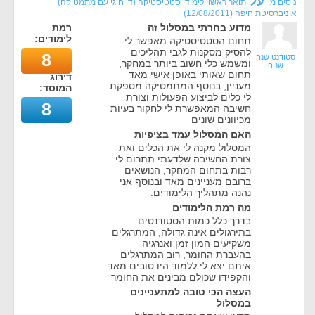
על
ניסים מ.
תואר ראשון לימודי סטטיסטיקה (דו חוגי עם מתמטיקה)
אוניברסיטת חיפה
(
12/08/2011
)
מדוע בחרתי במסלול זה
רמת
לימודים:
תחום הסטטיסטיקה מאפשר לי
להסיק מסקנות לגבי תהליכים
8
סטודנט שנה
ומשמש כלי חשוב ביותר במחקר,
שניה
תחום שאותי באופן אישי מאד
דירוג
מעניין, בנוסף המתמטיקה מספקת
המוסד:
לי כלים לביצוע הפעולות וצורת
8
חשיבה המאפשרת לי לחקור בעיות
מכיוונים שונים
האם המסלול עמד בציפיות
המסלול מקנה לי את הכלים ואת
צורת החשיבה שלדעתי תתרום לי
רבות בתחום המחקר, הנושאים
ברובם מעניינים מאד ובנוסף אני
נהנה מתהליך הלימודים.
מה רמת הלימודים
בדרך כלל כמות הסטודנטים
בתירגולים אינה גדולה, המתרגלים
משקיעים המון זמן ואנרגיה
בהעברת החומר, רוב המתרגלים
איתם יצא לי ללמוד היו טובים מאד
והקפידו שכולם מבינים את החומר
העצה הכי טובה למתעניינים
במסלול