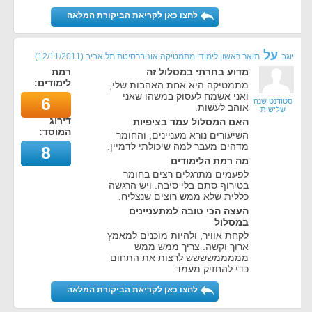
לחצו כאן לקריאת הביקורת המלאה
על
יוגב
תואר ראשון לימודי מתמטיקה אוניברסיטת תל אביב
(
12/11/2011
)
מדוע בחרתי במסלול זה
רמת
לימודים:
מתמטיקה היא אחת האהבות שלי,
ואני אשמח לעסוק במשהו שאני
6
סטודנט שנה
אוהב לעשות.
שלישית
דירוג
האם המסלול עמד בציפיות
המוסד:
השיעורים נורא מעניינים, והחומר
מדהים מעבר למה שיכולתי לדמיין.
8
מה רמת הלימודים
לפעמים מתרגלים רצים בחומר
בטירוף סתם בלי סיבה. ויש הרגשה
כללית שלא ממש רוצים שנצליח.
העצה הכי טובה למתעניינים
במסלול
לקחת אוויר, ולהיות מוכנים למאמץ
ארוך וקשה. צריך ממש ממש
מממממשששש לרצות את התחום
כדי להחזיק מעמד.
לחצו כאן לקריאת הביקורת המלאה