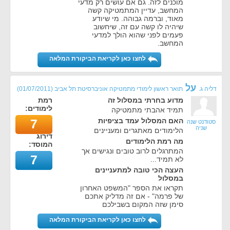
מוכנים לזה. גם אם עושים רק מדעי
המחשב, עדיין המתמטיקה קשה
מאוד, וברמה גבוהה. מי שיודע
שיהיה לו קשה עם זה, שיחשוב
פעמים לפני שהוא הולך למדעי
המחשב.
לחצו כאן לקריאת הביקורת המלאה
על
דליה ג.
תואר ראשון לימודי מתמטיקה אוניברסיטת תל אביב
(
01/07/2011
)
מדוע בחרתי במסלול זה
רמת
לימודים:
תמיד אהבתי מתמטיקה
האם המסלול עמד בציפיות
7
סטודנט שנה
שניה
הלימודים מאתגרים ומעניינים
דירוג
מה רמת הלימודים
המוסד:
המתרגלים לרוב טובים ונגישים אך
7
לא תמיד...
העצה הכי טובה למתעניינים
במסלול
תקראו את הספר "המשפט האחרון
של פרמה" - אם זה מדליק אתכם
סימן שזה המקום בשבילכם
לחצו כאן לקריאת הביקורת המלאה