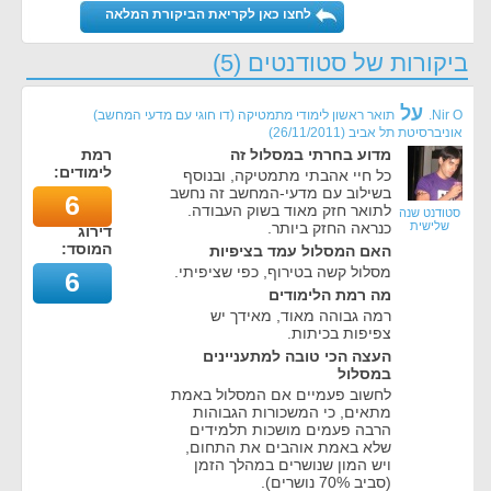
לחצו כאן לקריאת הביקורת המלאה
ביקורות של סטודנטים (5)
על
Nir O.
תואר ראשון לימודי מתמטיקה (דו חוגי עם מדעי המחשב)
אוניברסיטת תל אביב
(
26/11/2011
)
מדוע בחרתי במסלול זה
רמת
לימודים:
כל חיי אהבתי מתמטיקה, ובנוסף
בשילוב עם מדעי-המחשב זה נחשב
6
לתואר חזק מאוד בשוק העבודה.
סטודנט שנה
שלישית
כנראה החזק ביותר.
דירוג
המוסד:
האם המסלול עמד בציפיות
מסלול קשה בטירוף, כפי שציפיתי.
6
מה רמת הלימודים
רמה גבוהה מאוד, מאידך יש
צפיפות בכיתות.
העצה הכי טובה למתעניינים
במסלול
לחשוב פעמיים אם המסלול באמת
מתאים, כי המשכורות הגבוהות
הרבה פעמים מושכות תלמידים
שלא באמת אוהבים את התחום,
ויש המון שנושרים במהלך הזמן
(סביב 70% נושרים).