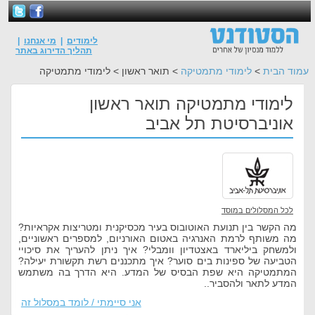
לימודים
|
מי אנחנו
|
תהליך הדירוג באתר
עמוד הבית
>
לימודי מתמטיקה
> תואר ראשון > לימודי מתמטיקה
לימודי מתמטיקה תואר ראשון
אוניברסיטת תל אביב
לכל המסלולים במוסד
מה הקשר בין תנועת האוטובוס בעיר מכסיקנית ומטריצות אקראיות?
מה משותף לרמת האנרגיה באטום האורניום, למספרים ראשוניים,
ולמשחק ביליארד באצטדיון וומבלי? איך ניתן להעריך את סיכויי
הטביעה של ספינות בים סוער? איך מתכננים רשת תקשורת יעילה?
המתמטיקה היא שפת הבסיס של המדע. היא הדרך בה משתמש
המדע לתאר ולהסביר..
אני סיימתי / לומד במסלול זה