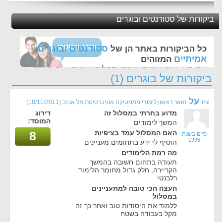
ביקורות של סטודנטים ובוגרים
סטודנטים ובוגרים
כל הביקורות באתר הן של
אמיתיים
המזוהים
עם ת.ז, שם אמיתי ועברו תהליך אימות - זה הערך
ביקורות של בוגרים (1)
החשוב לנו ביותר באתר
על
צח
תואר ראשון לימודי מתמטיקה אוניברסיטת תל אביב
(18/11/2011)
מדוע בחרתי במסלול זה
דירוג
המוסד:
המשך לימודים
האם המסלול עמד בציפיות
8
סיים בשנת
1996
הוסיף לי ידע בתחומים מעניינים
מה רמת הלימודים
תעודה בתחום חשובה בהמשך
הקריירה, חלק גדול מחומר הלימוד
רלבנטי
העצה הכי טובה למתעניינים
במסלול
ללמוד את היסודות טוב ואחר כך זה
מקל בעבודה בשטח