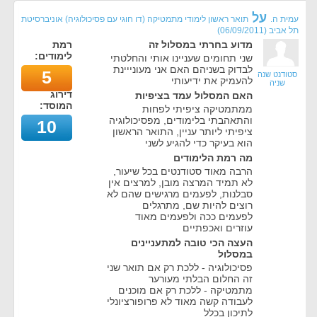
על
עמית ה.
תואר ראשון לימודי מתמטיקה (דו חוגי עם פסיכולוגיה) אוניברסיטת
תל אביב
(
06/09/2011
)
מדוע בחרתי במסלול זה
רמת
לימודים:
שני תחומים שעניינו אותי והחלטתי
לבדוק בשניהם האם אני מעונייינת
5
סטודנט שנה
להעמיק את ידיעותי
שניה
דירוג
האם המסלול עמד בציפיות
המוסד:
ממתמטיקה ציפיתי לפחות
והתאהבתי בלימודים, מפסיכולוגיה
10
ציפיתי ליותר עניין, התואר הראשון
הוא בעיקר כדי להגיע לשני
מה רמת הלימודים
הרבה מאוד סטודנטים בכל שיעור,
לא תמיד המרצה מובן, למרצים אין
סבלנות, לפעמים מרגישים שהם לא
רוצים להיות שם, מתרגלים
לפעמים ככה ולפעמים מאוד
עוזרים ואכפתיים
העצה הכי טובה למתעניינים
במסלול
פסיכולוגיה - ללכת רק אם תואר שני
זה החלום הבלתי מעורער
מתמטיקה - ללכת רק אם מוכנים
לעבודה קשה מאוד לא פרופורציונלי
לתיכון בכלל