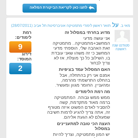
לחצו כאן לקריאת הביקורת המלאה
על
מאי ב.
תואר ראשון לימודי מתמטיקה אוניברסיטת תל אביב
(
28/07/2011
)
מדוע בחרתי במסלול זה
רמת
לימודים:
אני עושה מדעי
המחשב+מתמטיקה.. מתמטיקה
9
סטודנט שנה
זאת האהבה שלי, הוספתי מדעי
ראשונה
המחשב כי זה משהו שאני עובדת
דירוג
בו, השילוב כל כך מוצלח, אז לא
המוסד:
צריך לבחור
2
האם המסלול עמד בציפיות
אמנם אני רק בהתחלה, אבל
בהחלט התרשמתי מהרמה,
ומהעניין. החומר מגוון ומעשיר.
מה רמת הלימודים
ממש ממש גבוהה. המתמטיקה
ברמה מאוד מתקדמת, קשה
להסביר לאדם הפשוט איזה מטורף
זה, אתה צריך להגיע לרמות חשיבה
שמעולם לא הגעת אליהם.
העצה הכי טובה למתעניינים
במסלול
יש המון מתמטיקה, וצריך להיות