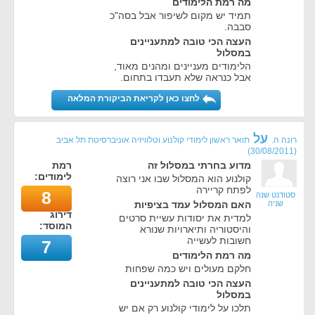
מה רמת הלימודים
תמיד יש מקום לשיפור אבל בסה"כ
סבבה.
העצה הכי טובה למתעניינים
במסלול
הלימודים מעניינים ומהנים מאוד,
אבל כנראה שלא תעבדו בתחום.
לחצו כאן לקריאת הביקורת המלאה
על
רונה ה.
תואר ראשון לימודי קולנוע וטלוויזיה אוניברסיטת תל אביב
)
30/08/2011
(
מדוע בחרתי במסלול זה
רמת
לימודים:
קולנוע הוא המסלול שבו אני רוצה
לפתח קריירה
8
סטודנט שנה
שניה
האם המסלול עמד בציפיות
דירוג
למדית את יסודות עשיית סרטים
המוסד:
והיסטוריה ותיארויות שנורא
חשובות לעשייה
7
מה רמת הלימודים
חלקם מעולים ויש כמה שפחות
העצה הכי טובה למתעניינים
במסלול
תלכו על לימודי קולנוע רק אם יש