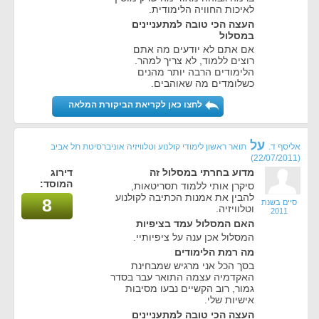
לאיכות החוויה הלימודית.
העצה הכי טובה למתעניינים
במסלול
אם אתם לא יודעים מה אתם
רוצים ללמוד, לא צריך למהר.
הלימודים הרבה יותר מהנים
כשלומדים מה שאוהבים.
לחצו כאן לקריאת הביקורת המלאה
על
אליסף ד.
תואר ראשון לימודי קולנוע וטלוויזיה אוניברסיטת תל אביב
(22/07/2011)
מדוע בחרתי במסלול זה
דירוג
המוסד:
סיקרן אותי ללמוד תסריטאות,
להבין את אמנות הכתיבה לקולנוע
8
סיים בשנת
וטלוויזיה.
2011
האם המסלול עמד בציפיות
המסלול אכן ענה על ציפיותיי.
מה רמת הלימודים
בסך הכל אני מרגיש שמבחינת
האקדמיה עצמה התואר עבר בסדר
גמור, רוב הקשיים נבעו מסיבות
אישיות שלי.
העצה הכי טובה למתעניינים