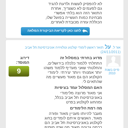
לא להפסיק לעשות ולדעת להגיד
גם לפעמים לא כשצריך, אחרת
התואר הזה הוא בלתי אפשרי
מבחינת כמות העשייה בפועל שלו,
הכוללת עזרה מכובדת לאחרים.
לחצו כאן לקריאת הביקורת המלאה
על
אור ל.
תואר ראשון לימודי קולנוע וטלוויזיה אוניברסיטת תל אביב
(24/11/2011)
מדוע בחרתי במסלול זה
דירוג
המוסד:
התחלתי ללמוד כלכלה בירושלים,
והחלטתי שאני מעדיף ללמוד משהו
9
סיים בשנת
יותר אמנותי ויותר יצירתי. לימודי
2010
הקולנוע הם גם מאוד מעשיים מה
שהתאים לי.
האם המסלול עמד בציפיות
אני מאוד מרוצה מלימודי
באוניברסיטת תל אביב בכלל,
ומהחוג לקולנוע בפרט
מה רמת הלימודים
מעבר להיותו מעניין מאוד ופורה
מאוד, האנשים איתם לומדים בחוג
לקולנוע באוניברסיטת תל אביב הם
ברמה גבוהה מאוד מה שרק מוסיף