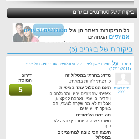
ביקורות של סטודנטים ובוגרים
סטודנטים ובוגרים
כל הביקורות באתר הן של
אמיתיים
המזוהים
עם ת.ז, שם אמיתי ועברו תהליך אימות - זה הערך
ביקורות של בוגרים (5)
החשוב לנו ביותר באתר
על
תמר ד.
תואר ראשון לימודי קולנוע וטלוויזיה אוניברסיטת תל אביב
(27/11/2011)
מדוע בחרתי במסלול זה
דירוג
המוסד:
כי רציתי להיות במאית.
האם המסלול עמד בציפיות
5
סיים בשנת
2009
ציפיתי שהמורים יהיו יותר נלהבים
ויחדירו בו עניין ואהבה למקצוע,
אבל זה לא מה שקרה לצערי, הם
בעיקר היו עייפים
מה רמת הלימודים
חשבתי שיהיה יותר כיף והיה לא
כיף
העצה הכי טובה למתעניינים
במסלול