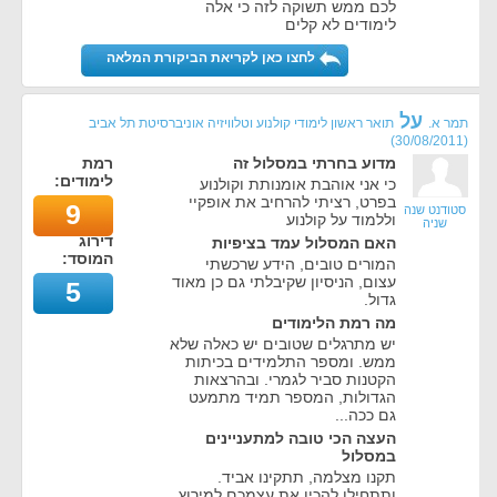
לכם ממש תשוקה לזה כי אלה
לימודים לא קלים
לחצו כאן לקריאת הביקורת המלאה
על
תמר א.
תואר ראשון לימודי קולנוע וטלוויזיה אוניברסיטת תל אביב
)
30/08/2011
(
מדוע בחרתי במסלול זה
רמת
לימודים:
כי אני אוהבת אומנותת וקולנוע
בפרט, רציתי להרחיב את אופקיי
9
סטודנט שנה
וללמוד על קולנוע
שניה
דירוג
האם המסלול עמד בציפיות
המוסד:
המורים טובים, הידע שרכשתי
עצום, הניסיון שקיבלתי גם כן מאוד
5
גדול.
מה רמת הלימודים
יש מתרגלים שטובים יש כאלה שלא
ממש. ומספר התלמידים בכיתות
הקטנות סביר לגמרי. ובהרצאות
הגדולות, המספר תמיד מתמעט
גם ככה...
העצה הכי טובה למתעניינים
במסלול
תקנו מצלמה, תתקינו אביד.
ותתחילו להכין את עצמכם למירוץ.