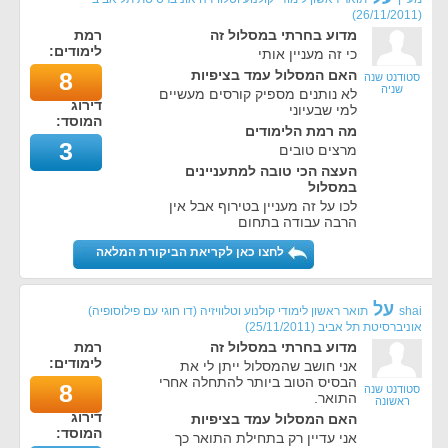
)
26/11/2011
(
מדוע בחרתי במסלול זה
רמת
לימודים:
כי זה מעניין אותי
האם המסלול עמד בציפיות
8
סטודנט שנה
שניה
לא נותנים מספיק קורסים מעשיים
דירוג
למי שבעיוני
המוסד:
מה רמת הלימודים
3
מרצים טובים
העצה הכי טובה למתעניינים
במסלול
לכו על זה מעניין בטירוף אבל אין
הרבה עבודה בתחום
לחצו כאן לקריאת הביקורת המלאה
על
shai
תואר ראשון לימודי קולנוע וטלוויזיה (דו חוגי עם פילוסופיה)
אוניברסיטת תל אביב
(
25/11/2011
)
מדוע בחרתי במסלול זה
רמת
לימודים:
אני חושב שהמסלול ייתן לי את
הבסיס הטוב ביותר להתחלה אחרי
8
סטודנט שנה
התואר.
ראשונה
דירוג
האם המסלול עמד בציפיות
המוסד:
אני עדיין רק בתחילת התואר כך