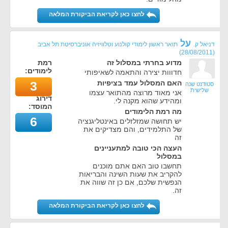
לחצו כאן לקריאת הביקורת המלאה
על
דניאל ק.
תואר ראשון לימודי קולנוע וטלוויזיה אוניברסיטת תל אביב
)
28/08/2011
(
מדוע בחרתי במסלול זה
רמת
לימודים:
חדווות יצירה והתאמה לשאיפותי
האם המסלול עמד בציפיות
3
סטודנט שנה
שלישית
אני מאוד מרוצה מהתואר עצמו
דירוג
ומהידע שהוא מקנה לי.
המוסד:
מה רמת הלימודים
6
יש תחושה שמזלזלים באינטליגנציה
של התלמידים, והם מצדיקים את
זה
העצה הכי טובה למתעניינים
במסלול
תחשבו טוב האם אתם מוכנים
להקריב את שעות השינה והבריאות
הנפשית שלכם, אם כן זה שווה את
זה.
לחצו כאן לקריאת הביקורת המלאה