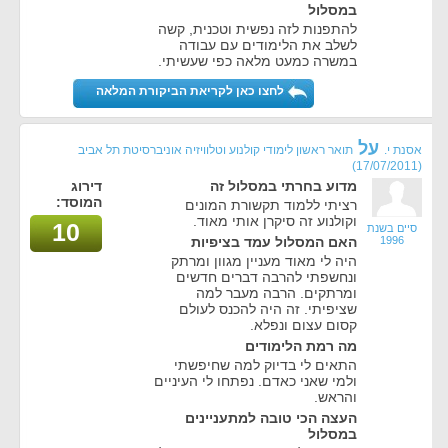
במסלול
להתפנות לזה נפשית וטכנית, קשה
לשלב את הלימודים עם עבודה
במשרה כמעט מלאה כפי שעשיתי.
לחצו כאן לקריאת הביקורת המלאה
על
אסנת י.
תואר ראשון לימודי קולנוע וטלוויזיה אוניברסיטת תל אביב
(17/07/2011)
מדוע בחרתי במסלול זה
דירוג
המוסד:
רציתי ללמוד תקשורת המונים
וקולנוע זה סיקרן אותי מאוד.
10
סיים בשנת
1996
האם המסלול עמד בציפיות
היה לי מאוד מעניין מגוון ומרתק
ונחשפתי להרבה דברים חדשים
ומרתקים. הרבה מעבר למה
שציפיתי. זה היה להכנס לעולם
קסום עצום ונפלא.
מה רמת הלימודים
התאים לי בדיוק למה שחיפשתי
ולמי שאני כאדם. נפתחו לי העיניים
והראש.
העצה הכי טובה למתעניינים
במסלול