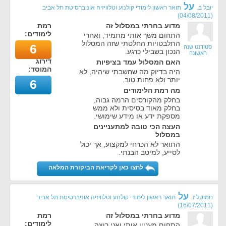
על
יובל ב.
תואר ראשון לימודי קולנוע וטלוויזיה אוניברסיטת תל אביב
)
04/08/2011
(
מדוע בחרתי במסלול זה
רמת
לימודים:
התחום משך אותי מתמיד, ואחרי
התלבטויות החלטתי שזה המסלול
6
סטודנט שנה
הנכון בשבילי כרגע.
ראשונה
דירוג
האם המסלול עמד בציפיות
המוסד:
היה בדיוק מה שחשבתי שיהיה, לא
יותר ולא פחות טוב.
6
מה רמת הלימודים
בחלק מהקורסים הרמה גבוה,
בחלק מאוד בסיסית ולא ממש
מספקת ידע או מידע שימושי.
העצה הכי טובה למתעניינים
במסלול
התואר לא הכרחי למקצוע, אך יכול
לסייע, למיטב הבנתי.
לחצו כאן לקריאת הביקורת המלאה
על
חמוטל ז.
תואר ראשון לימודי קולנוע וטלוויזיה אוניברסיטת תל אביב
)
16/07/2011
(
מדוע בחרתי במסלול זה
רמת
לימודים:
התחום מעניין אותי ואני רוצה