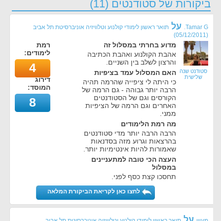
ביקורות של סטודנטים (11)
על
Tamar G.
תואר ראשון לימודי קולנוע וטלוויזיה אוניברסיטת תל אביב
)
05/12/2011
(
מדוע בחרתי במסלול זה
רמת
לימודים:
אהבת הקולנוע ואהבת הכתיבה
והרצון לשלב בין השניים.
4
סטודנט שנה
האם המסלול עמד בציפיות
שלישית
דירוג
כי היתה לי ציפייה שהרמה תהיה
המוסד:
הרבה יותר גבוהה - גם הרמה של
הקורסים וגם של הסטודנטים
8
האחרים וגם הרמה של הציפיות
ממני.
מה רמת הלימודים
הרבה הרבה יותר מדי סטודנטים
בהרצאות וגרוע מזה בסדנאות
שאמורות להיות אינטימיות יותר.
העצה הכי טובה למתעניינים
במסלול
תחסכו קצת כסף לפני.
לחצו כאן לקריאת הביקורת המלאה
על
מעיין
תואר ראשון לימודי קולנוע וטלוויזיה אוניברסיטת תל אביב