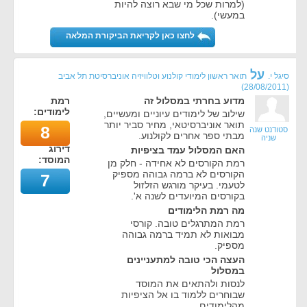
(למרות שכל מי שבא רוצה להיות
במעשי).
לחצו כאן לקריאת הביקורת המלאה
על
סיגל י.
תואר ראשון לימודי קולנוע וטלוויזיה אוניברסיטת תל אביב
)
28/08/2011
(
מדוע בחרתי במסלול זה
רמת
לימודים:
שילוב של לימודים עיוניים ומעשיים,
תואר אוניברסיטאי, מחיר סביר יותר
8
סטודנט שנה
מבתי ספר אחרים לקולנוע.
שניה
דירוג
האם המסלול עמד בציפיות
המוסד:
רמת הקורסים לא אחידה - חלק מן
הקורסים לא ברמה גבוהה מספיק
7
לטעמי. בעיקר מורגש הזלזול
בקורסים המיועדים לשנה א'.
מה רמת הלימודים
רמת המתרגלים טובה. קורסי
מבואות לא תמיד ברמה גבוהה
מספיק.
העצה הכי טובה למתעניינים
במסלול
לנסות ולהתאים את המוסד
שבוחרים ללמוד בו אל הציפיות
מהלימודים.