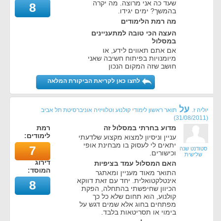
שעד כה אני מרוצה. מה יקרה
8
בהמשך? ימים יגידו.
מה רמת הלימודים
העצה הכי טובה למתעניינים
במסלול
אם אתם תאווים לידע, או
מיומנויות בפיתוח חשיבה שאני
חושב שזה המקום הנכון
לחצו כאן לקריאת הביקורת המלאה
על
יוליה ז.
תואר ראשון לימודי קולנוע וטלוויזיה אוניברסיטת תל אביב
)
31/08/2011
(
מדוע בחרתי במסלול זה
רמת
לימודים:
עניין וניסיון למצוא מקצוע שלדעתי
יתאים לי לעסוק בו מבחינת אופי
7
סטודנט שנה
וכישורים.
שלישית
דירוג
האם המסלול עמד בציפיות
המוסד:
התואר מאוד מעניין ומאתגר
אינטלקטואלית. יחד עם זאת דווקא
8
הכיוון שחיפשתי בהתחלה, הפקת
קולנוע, הוא תחום שלא כל כך
מפתחים בחוג אלא שמים דגש על
בימוי או תסריטאות בלבד.