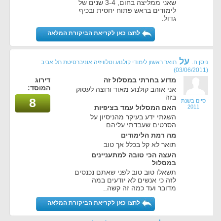
שאני ממליצה בחום, 3-4 שנים של
לימודים בראש פתוח יחסית ובכיף
גדול.
לחצו כאן לקריאת הביקורת המלאה
על
ניסן ח.
תואר ראשון לימודי קולנוע וטלוויזיה אוניברסיטת תל אביב
(03/06/2011)
מדוע בחרתי במסלול זה
דירוג
המוסד:
אני אוהב קולנוע מאוד ורוצה לעסוק
בזה
8
סיים בשנת
2011
האם המסלול עמד בציפיות
השגתי ידע בעיקר מהניסיון על
הסרטים שעבדתי עליהם
מה רמת הלימודים
תואר לא קל בכלל אך טוב
העצה הכי טובה למתעניינים
במסלול
תשאלו טוב טוב לפני שאתם נכנסים
לזה כי אנשים לא יודעים במה
מדובר ועד כמה זה קשה..
לחצו כאן לקריאת הביקורת המלאה