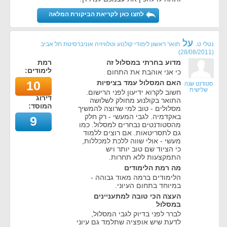
לחצו כאן לקריאת הביקורת המלאה
על
נטלי ט.
תואר ראשון לימודי קולנוע וטלוויזיה אוניברסיטת תל אביב
)
28/08/2011
(
מדוע בחרתי במסלול זה
רמת
לימודים:
כי אני אוהבת את התחום
האם המסלול עמד בציפיות
10
סטודנט שנה
שלישית
חשוב לקרוא ידיעון לפני הרישום.
דירוג
התואר בקולנוע מחולק לשלושה
המוסד:
מסלולים - טוב למי שרוצה להמשיך
באקדמיה. לגבי המעשי - רק חלק
9
מהסטודנטים נבחרים למסלול. כמו
גם לתסריטאות. אם רוצים ללמוד
מעשי - אולי שווה ללכת למכללות,
כי הציוד שם טוב יותר ויש
התמקצעות ללא תחרות.
מה רמת הלימודים
הלימודים ברמה מאוד גבוהה -
במיוחד בתחום העיוני.
העצה הכי טובה למתעניינים
במסלול
לברר לפני בדיוק לגבי המסלול,
לדעת שיש אופציה שתלמד גם עיוני