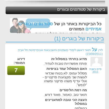
ביקורות של סטודנטים ובוגרים
סטודנטים ובוגרים
כל הביקורות באתר הן של
אמיתיים
המזוהים
עם ת.ז, שם אמיתי ועברו תהליך אימות - זה הערך
ביקורות של בוגרים (1)
החשוב לנו ביותר באתר
על
לירן
תואר ראשון לימודי משפטים וחשבונאות אוניברסיטת תל אביב
(15/08/2011)
מדוע בחרתי במסלול זה
דירוג
המוסד:
פותח אפשרויות טובות לעתיד.
האם המסלול עמד בציפיות
7
סיים בשנת
2011
מסלול עמוס. לא בטוח שכדאי
לעשות שני מקצועות פרקטיים -
אולי עדיף משהו פרקטי ומשהו
"לנפש".
מה רמת הלימודים
תואר טוב. כאמור, מאוד דורש.
העצה הכי טובה למתעניינים
במסלול
בהצלחה.