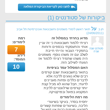
לחצו כאן לקריאת הביקורת המלאה
ביקורות של סטודנטים (1)
על
חן ב.
תואר ראשון לימודי משפטים וחשבונאות אוניברסיטת תל אביב
)
24/06/2011
(
מדוע בחרתי במסלול זה
רמת
לימודים:
רציתי ללמוד חשבונאות כי זה עניין
אותי והתעסקתי בכספים ודוחות
7
סטודנט שנה
בתפקידי הצבאי והייתי חייבת
שניה
לשלב עם זה משהו נוסף- משפטים
דירוג
היה משהו שתמיד רציתי ללמוד אז
המוסד:
הגעתי לשילוב הזה.
10
האם המסלול עמד בציפיות
בתואר בחשבונאות ישנם קורסים
רבים שלא נוגעים לליבה אלא
לדברים כללים ופחות מעניינים
לדעתי, חבל שהוא לא מכיל קצת
יותר קורסים שרלוונטיים לליבת
המקצוע בפועל ובפרקטיקה.
מה רמת הלימודים
יחסית בסדר, בעיקר בשיעורי
הליבה, בשיעורים שפחות קשורים
למקצוע פעמים רבות אין דגש על