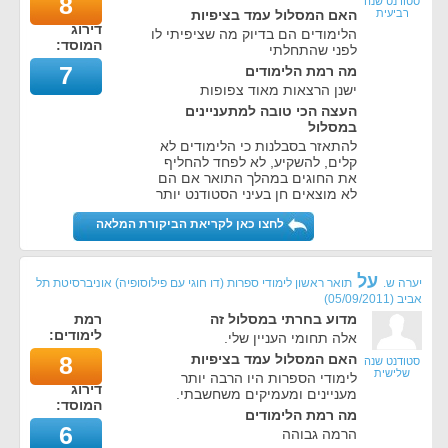
8
סטודנט שנה
רביעית
האם המסלול עמד בציפיות
דירוג
הלימודים הם בדיוק מה שציפיתי לו
המוסד:
לפני שהתחלתי
7
מה רמת הלימודים
ישנן הרצאות מאוד צפופות
העצה הכי טובה למתעניינים
במסלול
להתאזר בסבלנות כי הלימודים לא
קלים, להשקיע, לא לפחד להחליף
את החוגים במהלך התואר אם הם
לא מוצאים חן בעיני הסטודנט יותר
לחצו כאן לקריאת הביקורת המלאה
על
יערה ש.
תואר ראשון לימודי ספרות (דו חוגי עם פילוסופיה) אוניברסיטת תל
אביב
(
05/09/2011
)
מדוע בחרתי במסלול זה
רמת
לימודים:
אלה תחומי העניין שלי.
האם המסלול עמד בציפיות
8
סטודנט שנה
שלישית
לימודי הספרות היו הרבה יותר
דירוג
מעניינים ומעמיקים משחשבתי.
המוסד:
מה רמת הלימודים
6
הרמה גבוהה