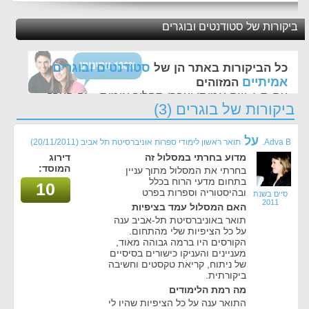
ביקורות של סטודנטים ובוגרים
סטודנטים ובוגרים
כל הביקורות באתר הן של
אמיתיים
המזוהים
עם ת.ז, שם אמיתי ועברו תהליך אימות - זה הערך
ביקורות של בוגרים (3)
החשוב לנו ביותר באתר
על
Adva B.
תואר ראשון לימודי ספרות אוניברסיטת תל אביב
(20/11/2011)
מדוע בחרתי במסלול זה
דירוג
המוסד:
בחרתי את המסלול מתוך עניין
בתחום מדעי הרוח בכלל
10
ובהיסטוריה וספרות בפרט
סיים בשנת
2011
האם המסלול עמד בציפיות
תואר באוניברסיטת תל-אביב ענה
על כל הציפיות שלי מהתחום.
הקורסים היו ברמה גבוהה מאוד,
מעניינים והעניקו כישורים בסיסיים
של ניתוח, קריאת טקסטים וחשיבה
ביקורתית.
מה רמת הלימודים
התואר ענה על כל הציפיות שהיו לי