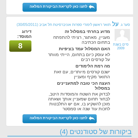
לחצו כאן לקריאת הביקורת המלאה
על
סער ג.
תואר ראשון לימודי ספרות אוניברסיטת תל אביב
(30/05/2011)
מדוע בחרתי במסלול זה
דירוג
המוסד:
מעניין, מאתגר, רציתי להתפתח
בתחום הכתיבה
8
סיים בשנת
2009
האם המסלול עמד בציפיות
לא עוסק כיום בתחום, הייתי מוותר
על קורסים רבים
מה רמת הלימודים
ישנם קורסים מיותרים, עם זאת
התואר מקיף ומעניין
העצה הכי טובה למתעניינים
במסלול
לבדוק את השטח והמוסדות היטב,
לבחור תחום שמעניין אותך ושאתה
מוכן להשקיע בו, אם יש התלבטות
לחכות עוד שנה או סמסטר
לחצו כאן לקריאת הביקורת המלאה
ביקורות של סטודנטים (4)