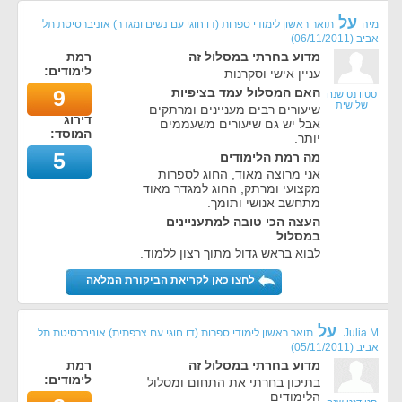
על
מיה
תואר ראשון לימודי ספרות (דו חוגי עם נשים ומגדר) אוניברסיטת תל
אביב
(
06/11/2011
)
מדוע בחרתי במסלול זה
רמת
לימודים:
עניין אישי וסקרנות
האם המסלול עמד בציפיות
9
סטודנט שנה
שלישית
שיעורים רבים מעניינים ומרתקים
דירוג
אבל יש גם שיעורים משעממים
המוסד:
יותר.
5
מה רמת הלימודים
אני מרוצה מאוד, החוג לספרות
מקצועי ומרתק, החוג למגדר מאוד
מתחשב אנושי ותומך.
העצה הכי טובה למתעניינים
במסלול
לבוא בראש גדול מתוך רצון ללמוד.
לחצו כאן לקריאת הביקורת המלאה
על
Julia M.
תואר ראשון לימודי ספרות (דו חוגי עם צרפתית) אוניברסיטת תל
אביב
(
05/11/2011
)
מדוע בחרתי במסלול זה
רמת
לימודים:
בתיכון בחרתי את התחום ומסלול
הלימודים