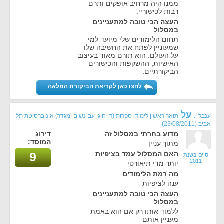
ממנו היה מרחיב אופקים ותרם
רבות לכישוריי.
העצה הכי טובה למתעניינים
במסלול
תחום הלימודים שלי מיועד למי
שמעוניין לפתח את החשיבה שלו
על העולם. הוא תורם מאוד בעיצוב
האישיות, ההשקפות והכישורים
הביקורתיים.
לחצו כאן לקריאת הביקורת המלאה
על
ענבל ו.
תואר ראשון לימודי ספרות (דו חוגי עם נשים ומגדר) אוניברסיטת תל
אביב
(23/08/2011)
מדוע בחרתי במסלול זה
דירוג
המוסד:
מתוך עניין
האם המסלול עמד בציפיות
9
סיים בשנת
2011
יותר מדי תיאורטי
מה רמת הלימודים
ענה לציפיות
העצה הכי טובה למתעניינים
במסלול
ללמוד אותו רק אם הוא באמת
מעניין אותם