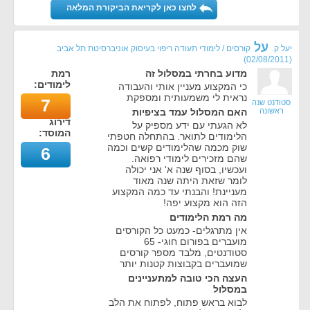
לחצו כאן לקריאת הביקורת המלאה
על
יעל ק.
קורסים / לימודי תעודה ריפוי בעיסוק אוניברסיטת תל אביב
)
02/08/2011
(
מדוע בחרתי במסלול זה
רמת
לימודים:
כי המקצוע מעניין אותי והעבודה
נראית לי משמעותית ומספקת
7
סטודנט שנה
ראשונה
האם המסלול עמד בציפיות
דירוג
לא הגעתי עם ידע מספיק על
המוסד:
הלימודים לתואר. בהתחלה חטפתי
שוק מכמה שהלימודים קשים וכמה
6
שהם מזכירים לימודי רפואה.
ועכשיו, בסוף שנה א' אני יכולה
לומר שזאת היתה שנה מאוד
מעניינת! והבנתי עד כמה המקצוע
הזה הוא מקצוע יפה!
מה רמת הלימודים
אין מתרגלים- כמעט כל הקורסים
מועברים בפורום חוגי- 65
סטודנטים, מלבד מספר קורסים
שמועברים בקבוצות קטנות יותר
העצה הכי טובה למתעניינים
במסלול
לבוא בראש פתוח, לפתוח את הלב