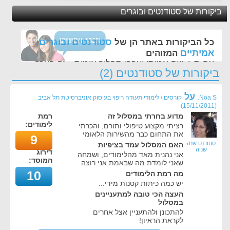
ביקורות של סטודנטים ובוגרים
סטודנטים ובוגרים
כל הביקורות באתר הן של
אמיתיים
המזוהים
עם ת.ז, שם אמיתי ועברו תהליך אימות - זה הערך
ביקורות של סטודנטים (2)
החשוב לנו ביותר באתר
על
Noa S.
קורסים / לימודי תעודה ריפוי בעיסוק אוניברסיטת תל אביב
)
15/11/2011
(
מדוע בחרתי במסלול זה
רמת
לימודים:
רציתי מקצוע טיפולי ותורם, והכרתי
את התחום כבר מהשירות הלאומי
9
סטודנט שנה
האם המסלול עמד בציפיות
שניה
דירוג
אני נהנית מאד מהלימודים, ושמחה
המוסד:
שאני לומדת מה שבאמת אני רוצה
10
מה רמת הלימודים
יש כמה כיתות קטנות מידי...
העצה הכי טובה למתעניינים
במסלול
להתכונן ולהתעניין אצל אחרים
לקראת הראיון!