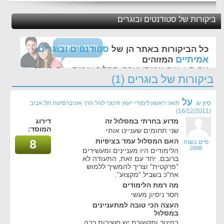
ביקורות של סטודנטים ובוגרים
סטודנטים ובוגרים
כל הביקורות באתר הן של
אמיתיים
המזוהים
עם ת.ז, שם אמיתי ועברו תהליך אימות - זה הערך
ביקורות של בוגרים (1)
החשוב לנו ביותר באתר
על
סיון ש.
תואר ראשון לימודי ייעוץ חינוכי לגיל הרך אוניברסיטת תל אביב
(16/12/2011)
מדוע בחרתי במסלול זה
דירוג
המוסד:
שני תחומים שעניינו אותי
האם המסלול עמד בציפיות
8
סיים בשנת
2008
הלימודים היו מעניינים ומעשירים
ברובם. יחד עם זאת, התעודה לא
"פרקטית" וצריך להמשיך ללמוש
אח"כ בשביל "מקצוע".
מה רמת הלימודים
חסר ניסיון מעשי
העצה הכי טובה למתעניינים
במסלול
בחינוך ותקשורת יש חשיבות רבה