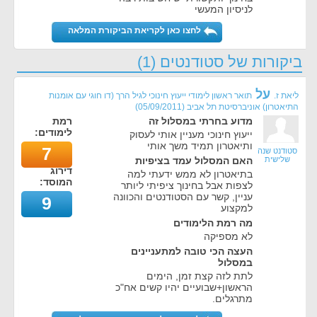
לניסיון המעשי
לחצו כאן לקריאת הביקורת המלאה
ביקורות של סטודנטים (1)
על
ליאת ז.
תואר ראשון לימודי ייעוץ חינוכי לגיל הרך (דו חוגי עם אומנות
התיאטרון) אוניברסיטת תל אביב
(
05/09/2011
)
מדוע בחרתי במסלול זה
רמת
לימודים:
ייעוץ חינוכי מעניין אותי לעסוק
ותיאטרון תמיד משך אותי
7
סטודנט שנה
שלישית
האם המסלול עמד בציפיות
דירוג
בתיאטרון לא ממש ידעתי למה
המוסד:
לצפות אבל בחינוך ציפיתי ליותר
עניין, קשר עם הסטודנטים והכוונה
9
למקצוע
מה רמת הלימודים
לא מספיקה
העצה הכי טובה למתעניינים
במסלול
לתת לזה קצת זמן, הימים
הראשון+שבועיים יהיו קשים אח"כ
מתרגלים.