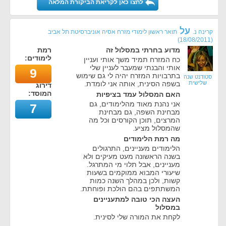
לחצו כאן לקריאת הביקורת המלאה
על
קרינה נ.
תואר ראשון לימודי מזרח אסיה אוניברסיטת תל אביב
)
18/08/2011
(
מדוע בחרתי במסלול זה
רמת
לימודים:
כח המזרח תמיד משך אותי ועניין
אותי והבנתי שמעבר לעניין שלי
9
בתרבויות המזרח יהיה לי גם שימוש
סטודנט שנה
שלישית
בשפה הסינית, אותה אני לומדת.
דירוג
המוסד:
האם המסלול עמד בציפיות
אני נהנת מאוד מהלימודים, גם
7
מבחינת השפה, גם מבחינת
המרצים, תוכן הקורסים וכל מה
שהמסלול מציע.
מה רמת הלימודים
הלימודים מעניינים, התרגולים
בשנה הראשונה מעט מעיקים ולא
מעניינים, אבל תלוי מי המתרגל.
שיעורי המבוא ממוקמים בשעות
קשות, ולכן במהלך השנה כמות
המשתתפים בהם הולכת ופוחתת.
העצה הכי טובה למתעניינים
במסלול
לקחת את המורה שלי לסינית.