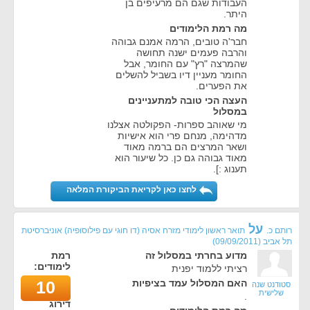
העבודות שגם הם מרעיפים בן
היתר.
מה רמת הלימודים
חבר'ה טובים, הרמה אמנם גבוהה
והרבה פעמים ישנה תחושה
שהמרצה "רץ" עם החומר, אבל
החומר מעניין דיו בשביל להשלים
את הפערים.
העצה הכי טובה למתעניינים
במסלול
מי שאוהב ספרות- הפקולטה אצלנו
מדהימה, מנחם פרי הוא אישיות
ושאר המרצים הם ברמה מאוד
מאוד גבוהה גם כן. כל שיעור הוא
תענוג :].
לחצו כאן לקריאת הביקורת המלאה
על
רותם כ.
תואר ראשון לימודי מזרח אסיה (דו חוגי עם פילוסופיה) אוניברסיטת
תל אביב
(
09/09/2011
)
מדוע בחרתי במסלול זה
רמת
לימודים:
רציתי ללמוד יפנית
האם המסלול עמד בציפיות
10
סטודנט שנה
שלישית
.
דירוג