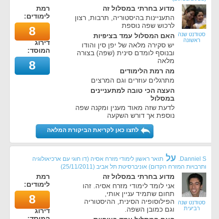
מדוע בחרתי במסלול זה
רמת
לימודים:
התעניינות בהיסטוריה, תרבות, רצון
לרכוש שפה נוספת
8
סטודנט שנה
האם המסלול עמד בציפיות
ראשונה
דירוג
יש סקירה מלאה של יפן סין והודו
המוסד:
ובנוסף לומדם סינית (שפה) בצורה
מלאה
8
מה רמת הלימודים
מתרגלים עוזרים וגם המרצים
העצה הכי טובה למתעניינים
במסלול
לדעת שזה מאוד מענין ומקנה שפה
נוספת אך דורש השקעה
לחצו כאן לקריאת הביקורת המלאה
על
Danniel S.
תואר ראשון לימודי מזרח אסיה (דו חוגי עם ארכיאולוגיה
ותרבויות המזרח הקדום) אוניברסיטת תל אביב
(
25/11/2011
)
מדוע בחרתי במסלול זה
רמת
לימודים:
אני לומד לימודי מזרח אסיה. זהו
תחום שתמיד עניין אותי,
8
הפילוסופיה הסינית, ההיסטוריה
סטודנט שנה
רביעית
וגם כמובן השפה.
דירוג
המוסד: