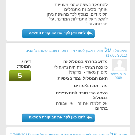
להתמקד בשפה שהכי מעניינת
אותך, סביב זה מתנהלים
הלימודים. בנוסף לכך מהשפה ניתן
להשליך על התנהלות המדינה, על
תרבותה וכו'.
לחצו כאן לקריאת הביקורת המלאה
על
עימנואל ו.
תואר ראשון לימודי מזרח אסיה אוניברסיטת תל אביב
(17/05/2011)
מדוע בחרתי במסלול זה
דירוג
המוסד:
כי ככה רציתי - זה היה נראה לי
מעניין מאוד - וצדקתי!
5
סיים בשנת
2009
האם המסלול עמד בציפיות
מה רמת הלימודים
העצה הכי טובה למתעניינים
במסלול
אל תלמדו את זה - אין עבודה
בתחום
לחצו כאן לקריאת הביקורת המלאה
על