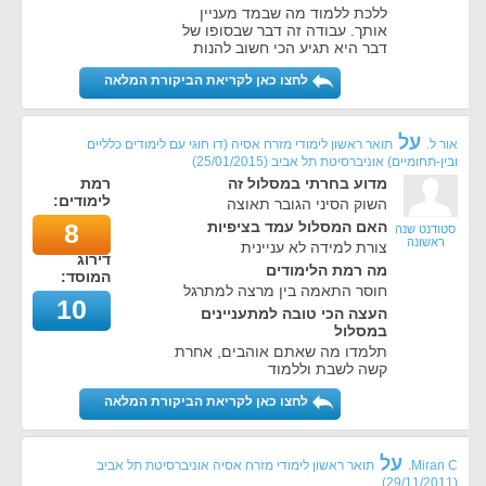
ללכת ללמוד מה שבמד מעניין
אותך. עבודה זה דבר שבסופו של
דבר היא תגיע הכי חשוב להנות
לחצו כאן לקריאת הביקורת המלאה
על
אור ל.
תואר ראשון לימודי מזרח אסיה (דו חוגי עם לימודים כלליים
ובין-תחומיים) אוניברסיטת תל אביב
(
25/01/2015
)
מדוע בחרתי במסלול זה
רמת
לימודים:
השוק הסיני הגובר תאוצה
האם המסלול עמד בציפיות
8
סטודנט שנה
ראשונה
צורת למידה לא עניינית
דירוג
מה רמת הלימודים
המוסד:
חוסר התאמה בין מרצה למתרגל
10
העצה הכי טובה למתעניינים
במסלול
תלמדו מה שאתם אוהבים, אחרת
קשה לשבת וללמוד
לחצו כאן לקריאת הביקורת המלאה
על
Miran C.
תואר ראשון לימודי מזרח אסיה אוניברסיטת תל אביב
)
29/11/2011
(