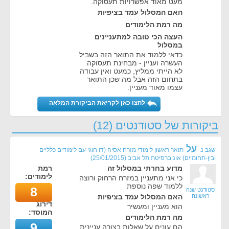
מעט מאוד אפשרויות תעסוקה.
האם המסלול עמד בציפיות
מה רמת הלימודים
העצה הכי טובה למתעניינים
במסלול
כדאי ללמוד את התואר הזה בשביל
העשרה ועניין - מבחינת תעסוקה
לא הייתי ממליץ, כמעט ואין עבודה
בתחום הזה אבל מה שכן התואר
עצמו מאוד מעניין.
לחצו כאן לקריאת הביקורת המלאה
ביקורות של סטודנטים (12)
על
שגב נ.
תואר ראשון לימודי מזרח אסיה (דו חוגי עם לימודים כלליים
ובין-תחומיים) אוניברסיטת תל אביב
(
25/01/2015
)
מדוע בחרתי במסלול זה
רמת
לימודים:
כי אני מתעניין במזרח הרחוק ורוצה
ללמוד שפה נוספת
8
סטודנט שנה
ראשונה
האם המסלול עמד בציפיות
דירוג
הוא מעניין ומעשיר
המוסד:
מה רמת הלימודים
9
הם עונים על שאלות בצורה עניינית