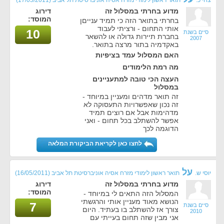
צחי כ.
תואר ראשון לימודי מזרח אסיה אוניברסיטת תל אביב
(17/05/2011)
מדוע בחרתי במסלול זה
דירוג
המוסד:
בחרתי בתואר הזה כי תמיד ענייםן
אותי התחום - ורציתי לעבוד
10
סיים בשנת
בחברת תיירות גדולה או להשאר
2007
באקדמיה בתור מרצה בתואר.
האם המסלול עמד בציפיות
מה רמת הלימודים
העצה הכי טובה למתעניינים
במסלול
זה תואר מדהים ומעניין במיוחד -
זה נכון שאפשרויות התעסוקה לא
מדהימות אבל אם רוצים תמיד
אפשר להשתלב בכל תחום - ואני
הדוגמה לכך
לחצו כאן לקריאת הביקורת המלאה
על
יוסי ש.
תואר ראשון לימודי מזרח אסיה אוניברסיטת תל אביב
(16/05/2011)
מדוע בחרתי במסלול זה
דירוג
המוסד:
המסלול הזה התאים לי במיוחד -
הנושא מאוד מעניין אותי והרגשתי
7
סיים בשנת
צורך אז להשתלב בו בעתיד. היום
2010
אני מבין שזה תחום בעייתי עם