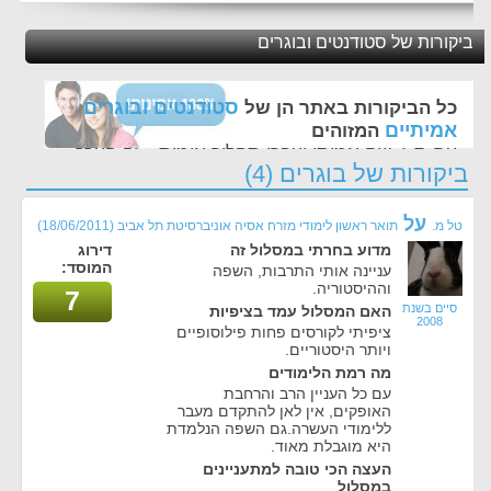
ביקורות של סטודנטים ובוגרים
סטודנטים ובוגרים
כל הביקורות באתר הן של
אמיתיים
המזוהים
עם ת.ז, שם אמיתי ועברו תהליך אימות - זה הערך
ביקורות של בוגרים (4)
החשוב לנו ביותר באתר
על
טל מ.
תואר ראשון לימודי מזרח אסיה אוניברסיטת תל אביב
(18/06/2011)
מדוע בחרתי במסלול זה
דירוג
המוסד:
עניינה אותי התרבות, השפה
וההיסטוריה.
7
סיים בשנת
האם המסלול עמד בציפיות
2008
ציפיתי לקורסים פחות פילוסופיים
ויותר היסטוריים.
מה רמת הלימודים
עם כל העניין הרב והרחבת
האופקים, אין לאן להתקדם מעבר
ללימודי העשרה.גם השפה הנלמדת
היא מוגבלת מאוד.
העצה הכי טובה למתעניינים
במסלול