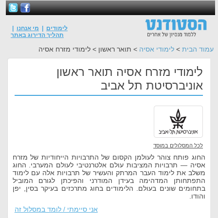
לימודים
|
מי אנחנו
|
תהליך הדירוג באתר
עמוד הבית
>
לימודי אסיה
> תואר ראשון > לימודי מזרח אסיה
לימודי מזרח אסיה תואר ראשון
אוניברסיטת תל אביב
לכל המסלולים במוסד
החוג פותח צוהר לעולמן הקסום של התרבויות הייחודיות של מזרח
אסיה — תרבויות המציבות עולם אלטרנטיבי לעולם המערבי. החוג
משלב את לימוד העבר המרתק והעשיר של תרבויות אלה עם לימוד
התפתחותן המדהימה בעידן המודרני והפיכתן לגורם המוביל
בתחומים שונים בעולם. הלימודים בחוג מתרכזים בעיקר בסין, יפן
והודו.
אני סיימתי / לומד במסלול זה