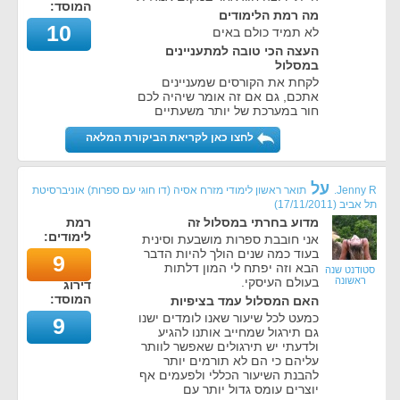
המוסד:
מה רמת הלימודים
10
לא תמיד כולם באים
העצה הכי טובה למתעניינים
במסלול
לקחת את הקורסים שמעניינים
אתכם, גם אם זה אומר שיהיה לכם
חור במערכת של יותר משעתיים
לחצו כאן לקריאת הביקורת המלאה
על
Jenny R.
תואר ראשון לימודי מזרח אסיה (דו חוגי עם ספרות) אוניברסיטת
תל אביב
(
17/11/2011
)
מדוע בחרתי במסלול זה
רמת
לימודים:
אני חובבת ספרות מושבעת וסינית
בעוד כמה שנים הולך להיות הדבר
9
הבא וזה יפתח לי המון דלתות
סטודנט שנה
ראשונה
בעולם העיסקי.
דירוג
המוסד:
האם המסלול עמד בציפיות
כמעט לכל שיעור שאנו לומדים ישנו
9
גם תירגול שמחייב אותנו להגיע
ולדעתי יש תירגולים שאפשר לוותר
עליהם כי הם לא תורמים יותר
להבנת השיעור הכללי ולפעמים אף
יוצרים עומס גדול יותר עם