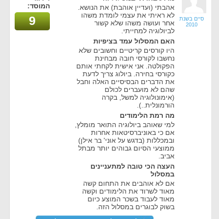
המוסד:
אהבתי (ועדיין אוהבת) את הנושא.
לא ראיתי את עצמי לומדת משהו
9
סיים בשנת
אחר ועושה משהו שלא קשור
2010
לביולוגיה למחייתי.
האם המסלול עמד בציפיות
היו קורסים קריטיים וחשובים שלא
נחשבו לקורסי חובה מבחינת
הפקולטה. אני אישית לקחתי אותם
כקורסי בחירה. ביולוג צריך לדעת
את הדברים הבסיסיים האלה וחבל
שהם לא מועברים לכולם
(אימונולוגיה למשל, בקרה
הורמונלית..).
מה רמת הלימודים
למי שאוהב ביולוגיה התואר מומלץ,
אם כי באוניברסיטאות אחרות
ובמכללות (בדגש על אוני' בר אילן)
ממוצעי הסיום גבוהים יותר מבתל
אביב.
העצה הכי טובה למתעניינים
במסלול
אם לא אוהבים את התחום קשה
מאוד לשרוד את הלימודים וקשה
מאוד לעבוד בשכר המוצע כיום
בשוק לבוגרים במסלול הזה.