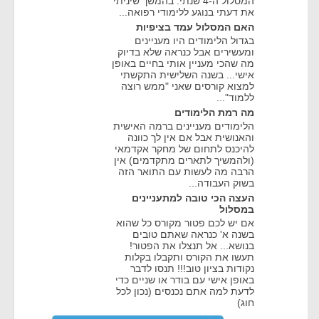
המסלול ה-4 שנתי. בהמשך שיניתי
את דעתי בנוגע ללימודי רפואה...
האם המסלול עמד בציפיות
בגדול הלימודים היו מעניינים
ומעשירים אבל כנראה שלא בדיוק
מה שהכי מעניין אותי בחיים באופן
אישי... בשנה השלישית התקשתי
למצוא קורסים שאני "ממש רוצה
ללמוד"...
מה רמת הלימודים
הלימודים מעניינים ברמה האישית
והאנושית אבל אם אין לך כוונה
להיכנס לתחום של מחקר אקדמאי
(ולהמשיך לתארים מתקדמים) אין
הרבה מה לעשות עם התואר הזה
בשוק העבודה...
העצה הכי טובה למתעניינים
במסלול
אם יש לכם פטור מקורס כל שהוא
בשנה א' כנראה שאתם טובים
בנושא... אל תנצלו את הפטור!
תעשו את הקורס ותקבלו בקלות
נקודות בציון טוב!!! תנסו לדבר
באופן אישי עם בודר או שניים כדי
לדעת למה אתם נכנסים (נכון לכל
חוג)