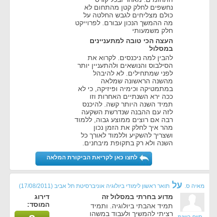
נחשפים לחלק קטן מהתחום לא
כולם מצליחים לגבש החלטה על
מה ההמשך הנכון עבורם. לפרוייקט
חלק משמעותי
העצה הכי טובה למתעניינים
במסלול
להבין למה ניכנסים. לקרוא את
הסילבוס והנושאים ולהתעניין יותר
לפני שמתחילים. לא להיבהל
מהשנה הראשונה שמלאה
במתמטיקה וכימיה ופיזיקה, כי לא
ככה ירא השנתיים האחרות וזו
תמיד השנה היותר קשה. להיכנס
לזה עם ההבנה שנדרשת השקעה
רבה אם רוצים ממוצע גבוה, ללמוד
מהר איך לחלק את הזמן נכון
ושצריך להשקיע וללמוד לאורך כל
השנה ולא רק בתקופת מיבחנים.
לחצו כאן לקריאת הביקורת המלאה
על
מאיה ס.
תואר ראשון לימודי ביולוגיה אוניברסיטת תל אביב
(17/08/2011)
מדוע בחרתי במסלול זה
דירוג
המוסד:
תמיד אהבתי ביולוגיה. ותמיד
רציתי להמשיך ולעבוד במשהו
סיים בשנת