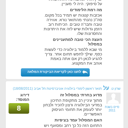
על סיפוקי. היה לי מעניין.
מה רמת הלימודים
אכזבות קטנות יש תמיד בכל מקום.
סה"כ נהנתי מהתואר נורא. אווירה
טובה וחבר'ה טובים. הכיתות רוב
הזמן גדולות שיש לזה את היתרונות
והחסרונות שלו.
העצה הכי טובה למתעניינים
במסלול
מי שבא ללמוד ביולוגיה כדי לעשות
כסף, שילך לחפש תחום אחר. צריך
להגיע לכאן רק אם אתה באמת
אוהב את המקצוע.
לחצו כאן לקריאת הביקורת המלאה
על
שרון ט.
תואר ראשון לימודי ביולוגיה אוניברסיטת תל אביב
(18/08/2011)
מדוע בחרתי במסלול זה
דירוג
המוסד:
מתוך עיניין רב מתקופת התיכון
במדעי הביולוגיה ורצון להכיר ולבחון
8
סיים בשנת
יותר לעומק את תחומי העיסוק
2011
האפשריים.
האם המסלול עמד בציפיות
התחום הזה כל כך רחב ומסועף ויש