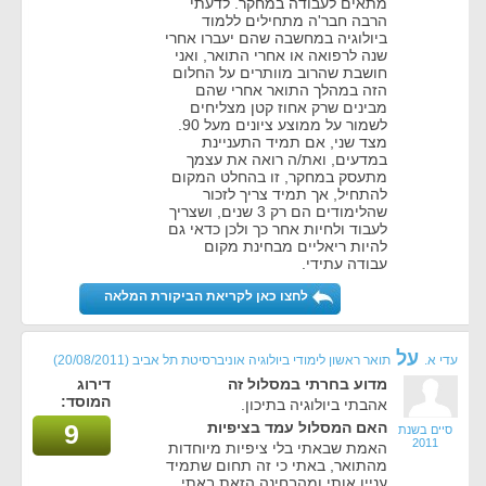
מתאים לעבודה במחקר. לדעתי
הרבה חבר'ה מתחילים ללמוד
ביולוגיה במחשבה שהם יעברו אחרי
שנה לרפואה או אחרי התואר, ואני
חושבת שהרוב מוותרים על החלום
הזה במהלך התואר אחרי שהם
מבינים שרק אחוז קטן מצליחים
לשמור על ממוצע ציונים מעל 90.
מצד שני, אם תמיד התעניינת
במדעים, ואת/ה רואה את עצמך
מתעסק במחקר, זו בהחלט המקום
להתחיל, אך תמיד צריך לזכור
שהלימודים הם רק 3 שנים, ושצריך
לעבוד ולחיות אחר כך ולכן כדאי גם
להיות ריאליים מבחינת מקום
עבודה עתידי.
לחצו כאן לקריאת הביקורת המלאה
על
עדי א.
תואר ראשון לימודי ביולוגיה אוניברסיטת תל אביב
(20/08/2011)
מדוע בחרתי במסלול זה
דירוג
המוסד:
אהבתי ביולוגיה בתיכון.
האם המסלול עמד בציפיות
9
סיים בשנת
2011
האמת שבאתי בלי ציפיות מיוחדות
מהתואר, באתי כי זה תחום שתמיד
עניין אותי ומהבחינה הזאת באתי