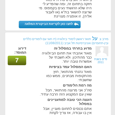
חזקה בתחום זה, ומה שהפריע לי
היה שלא הרגשתי נעים בקמפוס. מי
שרוצה להשאר בת"א (או לעבור
אליה), זו אופציה מצויינת
לחצו כאן לקריאת הביקורת המלאה
על
מירב צ.
תואר ראשון לימודי ביולוגיה (דו חוגי עם לימודים כלליים
ובין-תחומיים) אוניברסיטת תל אביב
(11/08/2011)
מדוע בחרתי במסלול זה
דירוג
המוסד:
מאוד אהבתי את תחום הביולוגיה
כבר מהתיכון. ולא חשבתי על
7
סיים בשנת
אפשרות טובה יותר.
2011
האם המסלול עמד בציפיות
מאוד נהנתי מהתואר, חוץ
מהתקופות מבחנים, ממש כמו
שחשבתי.
מה רמת הלימודים
סה"כ אני מרוצה מהתואר, חבל
שאין עם המקצוע הזה הרבה עתיד.
העצה הכי טובה למתעניינים
במסלול
אתם נכנסים לתחום מעניין, אבל
אין בו עבודה, אז צריך לקחת