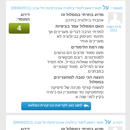
על
מאשה י.
תואר ראשון לימודי ביולוגיה אוניברסיטת תל אביב
(09/08/2011)
מדוע בחרתי במסלול זה
דירוג
המוסד:
אהבתי ביולוגיה בתיכון
האם המסלול עמד בציפיות
4
סיים בשנת
2011
למדתי הרבה דברים מעניינים אך
תחומי העיסוק בביולוגיה לא
מעניינים אותי
מה רמת הלימודים
מעט מאוד מרצים הם נגישים
לסטודנטים. רובם מבקשים
שתשלחו שאלות במייל, ולא תמיד
עונים למיילים. מאוד קטנוניים
במבחנים.
העצה הכי טובה למתעניינים
במסלול
לעשות קורסי מכינה של פיסיקה
ומתמטיקה ומי שמעוניין גם כימיה
בקיץ לפני שנה א .
לחצו כאן לקריאת הביקורת המלאה
על
רונה ע.
תואר ראשון לימודי ביולוגיה אוניברסיטת תל אביב
(09/08/2011)
מדוע בחרתי במסלול זה
דירוג