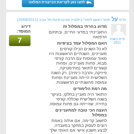
לחצו כאן לקריאת הביקורת המלאה
על
הדס
תואר ראשון לימודי ביולוגיה אוניברסיטת תל אביב
(20/08/2011)
מדוע בחרתי במסלול זה
דירוג
המוסד:
התעניינתי במדעי החיים, ובתחום
הרפואה
7
סיים בשנת
2011
האם המסלול עמד בציפיות
לא כל השנים הכילו קורסים
מעניינים, השנתיים הראשונות היו
מאוד עמוסות עם הרבה קורסי
מבוא, פחות מעניינים, ופחות
קשורים לתואר (מתימטיקה,
פיזיקה, והרבה כימיה). רק השנה
השלישית הייתה מעניינת ופחות
עמוסה מהשנתיים הראשונות.
מה רמת הלימודים
התואר היה מעניין בחלקו, בעיקר
בשנה השלישית שכללה קורסי
בחירה, שהייתה גם פחות עמוסה.
העצה הכי טובה למתעניינים
במסלול
לחשוב קדימה, אם את/ה באמת
רוצים לעסוק במחקר במעבדה,
לבצע חשבון אישי אם האופי שלך