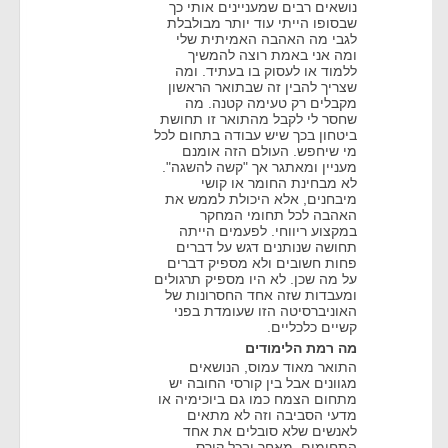
נושאים רבים שמעניינים אותי כך
שבסופו הייתי עוד יותר מבולבלת
לגבי מה האהבה האמיתית שלי
ומה אני באמת רוצה להמשיך
ללמוד או לעסוק בו בעתיד. ומה
שצריך להבין זה שבתואר הראשון
מקבלים רק טעימה קטנה. מה
שחסר לי לקבל מהתואר זו תחושת
ביטחון בכך שיש עבודה בתחום לכל
מי שיחפש. העולם הזה אומנם
מעניין ומאתגר אך "קשה להשגה".
לא מבחינת החומר או קושי
מיבחנים, אלא היכולת לממש את
האהבה לכל תחומי המחקר
במקצוע ריווחי. לפעמים הייתה
תחושה שנותנים דגש על דברים
פחות חשובים ולא מספיק דברים
על מה שכן. לא היו מספיק תרגולים
ומעבדות שזה אחד החסרונות של
האוניברסיטה הזו שעומדת בפני
קשיים כלכליים.
מה רמת הלימודים
התואר מאוד עמוס, הנושאים
מגוונים אבל בין קורסי החובה יש
מתחום הצמח כמו גם ביוכימיה או
מדעי הסביבה וזה לא מתאים
לאנשים שלא סובלים את אחד
התחומים. מאחר ובכל קורס