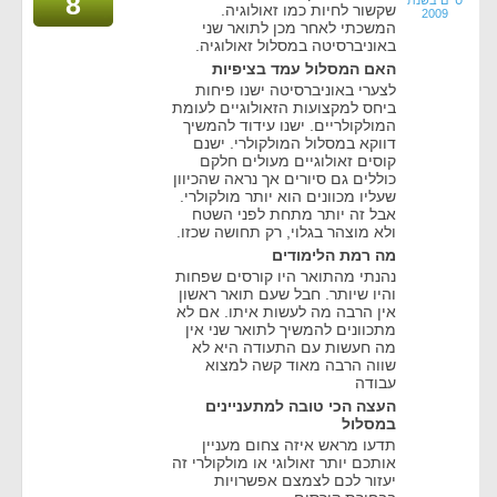
8
שקשור לחיות כמו זאולוגיה.
2009
המשכתי לאחר מכן לתואר שני
באוניברסיטה במסלול זאולוגיה.
האם המסלול עמד בציפיות
לצערי באוניברסיטה ישנו פיחות
ביחס למקצועות הזאולוגיים לעומת
המולקולריים. ישנו עידוד להמשיך
דווקא במסלול המולקולרי. ישנם
קוסים זאולוגיים מעולים חלקם
כוללים גם סיורים אך נראה שהכיוון
שעליו מכוונים הוא יותר מולקולרי.
אבל זה יותר מתחת לפני השטח
ולא מוצהר בגלוי, רק תחושה שכזו.
מה רמת הלימודים
נהנתי מהתואר היו קורסים שפחות
והיו שיותר. חבל שעם תואר ראשון
אין הרבה מה לעשות איתו. אם לא
מתכוונים להמשיך לתואר שני אין
מה חעשות עם התעודה היא לא
שווה הרבה מאוד קשה למצוא
עבודה
העצה הכי טובה למתעניינים
במסלול
תדעו מראש איזה צחום מעניין
אותכם יותר זאולוגי או מולקולרי זה
יעזור לכם לצמצם אפשרויות