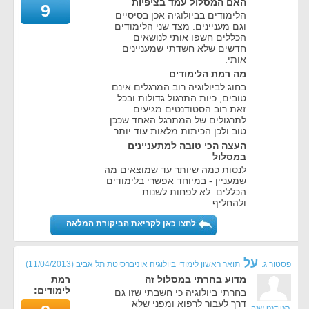
האם המסלול עמד בציפיות
9
הלימודים בביולוגיה אכן בסיסיים
וגם מעניינים. מצד שני הלימודים
הכללים חשפו אותי לנושאים
חדשים שלא חשדתי שמעניינים
אותי.
מה רמת הלימודים
בחוג לביולוגיה רוב המרגלים אינם
טובים, כיות התרגול גדולות ובכל
זאת רוב הסטודנטים מגיעים
לתרגולים של המתרגל האחד שככן
טוב ולכן הכיתות מלאות עוד יותר.
העצה הכי טובה למתעניינים
במסלול
לנסות כמה שיותר עד שמוצאים מה
שמעניין - במיוחד אפשרי בלימודים
הכללים. לא לפחות לשנות
ולהחליף.
לחצו כאן לקריאת הביקורת המלאה
על
פסטור ג.
תואר ראשון לימודי ביולוגיה אוניברסיטת תל אביב
(
11/04/2013
)
מדוע בחרתי במסלול זה
רמת
לימודים:
בחרתי ביולוגיה כי חשבתי שזו גם
דרך לעבור לרפוא ומפני שלא
סטודנט שנה