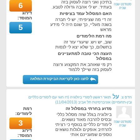
בתיכון ואני רוצה לעסוק בזה
6
סטודנט שנה
בעתיד. יש לי אהבה גדולה לטבע.
שניה
דירוג
האם המסלול עמד בציפיות
המוסד:
זה די מה שציפיתי, יש לי חברה
בשנה מעליי, כך שגם היה לי מידע
5
מראש
מה רמת הלימודים
שוב, יש ויש. שיעורי עזר זה
בתשלום, כך שלא יצא לי לנסות
העצה הכי טובה למתעניינים
במסלול
רק מי שאוהב את המקצוע ורוצה
לעסוק בזה שיילך ללמוד
לחצו כאן לקריאת הביקורת המלאה
על
הדס צ.
תואר ראשון לימודי ביולוגיה (דו חוגי עם לימודים כלליים
ובין-תחומיים) אוניברסיטת תל אביב
(
11/04/2013
)
מדוע בחרתי במסלול זה
רמת
לימודים:
ביולוגיה בגלל שזה מסלול כללי
ובסיס להרבה מאוד נושאים.
3
סטודנט שנה
לימודים כלליים בנוסף כי רציתי
שניה
להרחיב אופקים ולגלות נושאים
דירוג
נוספים שמעניינם אותי
המוסד: