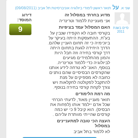
על
שני א.
תואר ראשון לימודי ביולוגיה אוניברסיטת תל אביב
(09/08/2011)
מדוע בחרתי במסלול זה
דירוג
המוסד:
אני מעוניינת ללמוד וטרינריה
האם המסלול עמד בציפיות
9
סיים בשנת
2011
בקורסי חובה לא הקפידו שנבין על
בע"ח, ההתעסקות היתה בעיקר על
ביוכימיה כי זה תחום העניין שלהם.
הדרך היחידה לגעת בתחום היתה
דרך קורסי בחירה וזה חבל היות
והמון מהתלמידים מגיעים
לביולוגיה כדי ללמוד וטרינריה.
בנוסף, האונ' לא טרחה לידע אותנו
שהקורסים הבסיסיים שהם נותנים
כחובה לא מספיקים על מנת
להתקבל לפקולטה לחקלאות ויש
צורך לקחת קורסי בחירה בנוסף.
מה רמת הלימודים
תואר מעניין מאוד, לדעתי הכרחי
שכל אדם יילמד אותו (לפחות את
הבסיס). הוא קיבל 9 כי יש כמה
קורסים שהייתי מוותרת עליהם .
העצה הכי טובה למתעניינים
במסלול
לא ללמוד בתל אביב