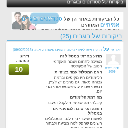
ביקורות של סטודנטים ובוגרים
סטודנטים ובוגרים
כל הביקורות באתר הן של
אמיתיים
המזוהים
עם ת.ז, שם אמיתי ועברו תהליך אימות - זה הערך
ביקורות של בוגרים (25)
החשוב לנו ביותר באתר
על
יאיר ש.
תואר ראשון לימודי ביולוגיה אוניברסיטת תל אביב
(09/02/2013)
מדוע בחרתי במסלול זה
דירוג
המוסד:
משיכה לתחום ושמה האקדמי
הטוב של הפקולטה.
10
סיים בשנת
2009
האם המסלול עמד בציפיות
הלימודים היו מקיפים וברמה
גבוהה מאוד. גם מהנים יש לציין.
רכשתי שם ידע שמשמש אותי מדי
יום.
מה רמת הלימודים
קיבלתי מה שציפיתי לקבל ומעבר
העצה הכי טובה למתעניינים
במסלול
לעשות שיעורי בית לגבי המסלולים
השונים שהפקולטה מציעה ולבחור
את המתאים ביותר.