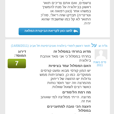
נרשמים, ואם אתם צריכים תואר
ראשון בביולוגיה על מנת להמשיך
במשהו אחר (כגון רפואה או
וטרינריה) תבדקו שזה ריאלי, סה"כ
התואר לא קל כמו שחשבתי שהוא
יהיה.
לחצו כאן לקריאת הביקורת המלאה
על
גליה ש.
תואר ראשון לימודי ביולוגיה אוניברסיטת תל אביב
(14/08/2011)
מדוע בחרתי במסלול זה
דירוג
המוסד:
בחרתי במסלול כי אני מאד אוהבת
ביולוגיה
7
סיים בשנת
2011
האם המסלול עמד בציפיות
יש המון קורסי מבוא ומעט קורסים
ממוקדים. כמו כן, כשהכיתות ממש
גדולות יש הרגשה של ריחוק
מהמרצה וזה יוצר חוסר נוחות
כאשר רצים לשאול שאלות.
מה רמת הלימודים
מרוצה. הייתי ממליצה למי שאוהב
את זה.
העצה הכי טובה למתעניינים
במסלול