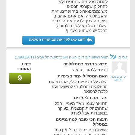
להנות מכל מה שנותנים ולא
להתלונן שקורסי הבסיס
משעממים\ארוכים\חופרים. זאת
היא ביולוגיה ואם אתם אוהבים
ביולוגיה צריך לדעת את הדברים
האלה. הכל בא לטובה לטובה,
בהכל יש משהוא מעניין!
לחצו כאן לקריאת הביקורת המלאה
על
טלי ס.
תואר ראשון לימודי ביולוגיה אוניברסיטת תל אביב
(13/08/2011)
מדוע בחרתי במסלול זה
דירוג
המוסד:
רציתי ללמוד רפואה
האם המסלול עמד בציפיות
9
סיים בשנת
2011
ועלה על הציפיות שלי, אהבתי את
הביולוגיה והחלטתי להישאר ולא
ללכת לרפואה.
מה רמת הלימודים
התואר עצמו מאד מעניין. חבל
שההתנהלות קמצנית, בעיקר
במעבדות אבל לא רק
העצה הכי טובה למתעניינים
במסלול
עשיתם בחירה טובה :) אין כמו
ביולוגיה. אוניברסיטת ת"א מאד