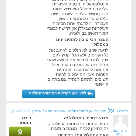
אינטלקטואלית. הבעיה העיקרית
שלי עם המסלול הוא שיש פחות
תכנון וחשיבה לגבי יישום ורכישת
כלים שיעזרו להתמודד בשוק
העבודה. זו לדעתי אחת הסיבות
העיקריות שבגללן אין דרישה לבוגרי
תואר ראשון בביולוגיה.
העצה הכי טובה למתעניינים
במסלול
לדעת שהם לא הולכים לאהוב את
כל הקורסים ולא הכל יקרוץ להם.
צריך לדעת למצוא את הנושא שהכי
מתחברים אליו ולקדם אותו אבל
אם זאת לדעת שגם הקורסים
הפחות מעניינים יכולים להיות
חשובים ולתרום לעתיד, גם בתחום
היישומי.
לחצו כאן לקריאת הביקורת המלאה
על
אלינה ג.
תואר ראשון לימודי ביולוגיה אוניברסיטת תל אביב
(21/08/2011)
מדוע בחרתי במסלול זה
דירוג
המוסד:
תמיד התחברתי לתחום הביולוגיה,
גם בתיכון לקחתי מגמת ביולוגיה.
9
סיים בשנת
2011
האם המסלול עמד בציפיות