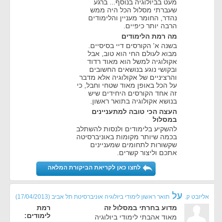
מעט בביולוגיה בנוסף... ברגע
שעברתי מסלול הכל היה ממש
נהדר, החומר מעניין והלימודים
הרבה יותר כיפיים.
מה רמת הלימודים
בשנה א' הקורסים דיי בסיסיים.
מבוא לעולם החי הוא טוב, אבל
אקולוגיה למשל הוא מאוד רדוד
ובקושי נוגע בנושאים החשובים
והרציניים של אקולוגיה אלא מדבר
על הכל באופן מאוד שטחי וחבל, כי
זה אחד הקורסים היחידים שיש
בנושא אקולוגיה בתואר ראשון.
העצה הכי טובה למתעניינים
במסלול
להשקיע בלימודים ולנסות להשתלב
בכמה שיותר מקומות באוניברסיטה
שקשורות לתחומים שמעניינים
אתכם וליצור קשרים.
לחצו כאן לקריאת הביקורת המלאה
על
אליזבט ק.
תואר ראשון לימודי ביולוגיה אוניברסיטת תל אביב
(
17/04/2013
)
מדוע בחרתי במסלול זה
רמת
לימודים:
מאוד אהבתי לימודי ביולוגיה