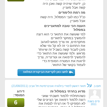
כן, ידעתי שיהיה קשה ואכן היה
קשה אבל מעניין.
מה רמת הלימודים
כנ"ל כמו לגבי המסלול, היה קשה
אבל מעניין.
העצה הכי טובה למתעניינים
במסלול
למי שעושה את התואר כי הוא רוצה
להמשיך במחקר לתארים
מתקדמים, אז צריך ממש לאהוב
את התחום כי זה לא קל ומי שלא
מוכן לעבוד קשה בשביל זה שיוותר
מראש. ולמי שעושה את התואר כדי
להמשיך לרפואה או וטרינריה, צריך
לראות את המטרה הסופית כדי
לעמוד בקושי של התואר.
לחצו כאן לקריאת הביקורת המלאה
על
תום ב.
תואר ראשון לימודי ביולוגיה אוניברסיטת תל אביב
(21/08/2011)
מדוע בחרתי במסלול זה
דירוג
המוסד:
כשהתחלתי ללמוד חשבתי שאני
רוצה ללמוד רפואה אך הציונים שלי
6
סיים בשנת
לא הספיקו לי אז רציתי לנסות את
2011