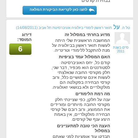
בבחירת קורסים
לחצו כאן לקריאת הביקורת המלאה
על
טל ה.
תואר ראשון לימודי ביולוגיה אוניברסיטת תל אביב
(14/08/2011)
מדוע בחרתי במסלול זה
דירוג
המוסד:
המחשבה הראשונית שלי היתה
לעשות תואר ראשון בביולוגיה על
6
סיים בשנת
מנת להתקבל ללימודי וטרינריה.
2011
האם המסלול עמד בציפיות
קודם כל, יחס האוניברסיטה
לסטודנטים הוא מכפיר, דבר שני,
חלק מקורסי החובה שנאלצתי
לעשות אינם שימושיים כלל, ורוב
קורסי הבחירה בפקולטה הם
מולקולריים ולא בנושאי זאולוגיה.
מה רמת הלימודים
ענה על חלקן, כפי שציינתי חלק
מקורסי החובה מיותרים ומורידים
את הממוצע, ורוב רובם של קורסי
הבחירה מולקולריים, אין באמת
היצע ענף של קורסים.
העצה הכי טובה למתעניינים
במסלול
תבדקו עוד אופציות לפני שאתם