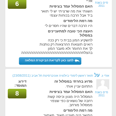
אליי
6
סיים בשנת
2011
האם המסלול עמד בציפיות
השגתי את מה שרציתי יש לי תואר
ביד אבל הרבה בכוחות עצמי
מה רמת הלימודים
היו הרבה דברים שהיו חסרים לי
העצה הכי טובה למתעניינים
במסלול
להשקיע המון בבית כי רק ככה
רואים תוצאות ההרצאות רק נותנות
לך את החומר ולא מעבר המון
בהצלחהההההההההההההההההההההההההה
לחצו כאן לקריאת הביקורת המלאה
על
אודי ג.
תואר ראשון לימודי ביולוגיה אוניברסיטת תל אביב
(23/08/2011)
מדוע בחרתי במסלול זה
דירוג
המוסד:
התחום עניין אותי.
האם המסלול עמד בציפיות
8
סיים בשנת
2011
המסלול היה מגוון וכיסה קשת
רחבה של נושאים כפי שצפוי
ממסלול מורחב.
מה רמת הלימודים
התואר היה מעניין מאוד, מאתגר