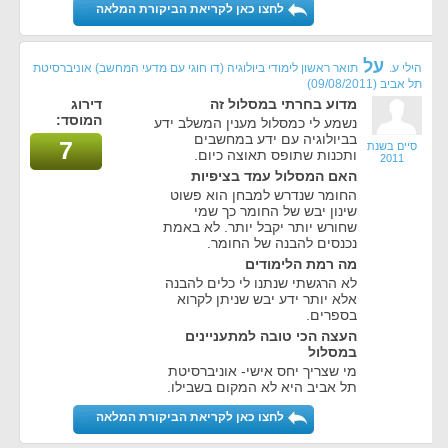
לחצו כאן לקריאת הביקורת המלאה
על
הילי ע.
תואר ראשון לימודי ביולוגיה (דו חוגי עם מדעי המחשב) אוניברסיטת
תל אביב
(09/08/2011)
מדוע בחרתי במסלול זה
דירוג
המוסד:
נשמע לי כמסלול מענין המשלב ידע
בביולוגיה עם ידע במחשבים
7
סיים בשנת
ותכנות שתופס תאוצה כיום.
2011
האם המסלול עמד בציפיות
החומר שנדרש למבחן הוא פשוט
שינון יבש של החומר כך שמי
שחורש יותר יקבל יותר. לא באמת
נכנסים להבנה של החומר.
מה רמת הלימודים
לא הרגשתי שנתנו לי כלים להבנה
אלא יותר ידע יבש שניתן לקרוא
בספרים.
העצה הכי טובה למתעניינים
במסלול
מי שצריך יחס אישי- אוניברסיטת
תל אביב היא לא המקום בשבילו.
לחצו כאן לקריאת הביקורת המלאה