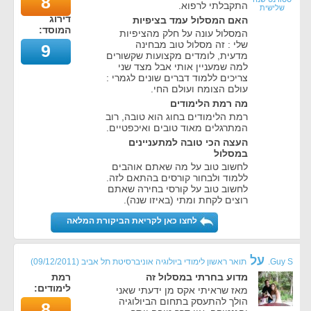
8
התקבלתי לרפוא.
שלישית
דירוג
האם המסלול עמד בציפיות
המוסד:
המסלול עונה על חלק מהציפיות
שלי : זה מסלול טוב מבחינה
9
מדעית, לומדים מקצועות שקשורים
למה שמעניין אותי אבל מצד שני
צריכים ללמוד דברים שונים לגמרי :
עולם הצומח ועולם החי.
מה רמת הלימודים
רמת הלימודים בחוג הוא טובה, רוב
המתרגלים מאוד טובים ואיכפטיים.
העצה הכי טובה למתעניינים
במסלול
לחשוב טוב על מה שאתם אוהבים
ללמוד ולבחור קורסים בהתאם לזה.
לחשוב טוב על קורסי בחירה שאתם
רוצים לקחת ומתי (באיזו שנה).
לחצו כאן לקריאת הביקורת המלאה
על
Guy S.
תואר ראשון לימודי ביולוגיה אוניברסיטת תל אביב
(
09/12/2011
)
מדוע בחרתי במסלול זה
רמת
לימודים:
מאז שראיתי אקס מן ידעתי שאני
הולך להתעסק בתחום הביולוגיה
8