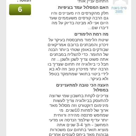
המוסד:
התחום עניין אותי
האם המסלול עמד בציפיות
6
סיים בשנת
2005
חלק מהקורסים היו מעניינים והיו
גם הרבה קורסים משעממים שעד
היום אני לא מבינה בדיוק על מה
דיברו שם...
מה רמת הלימודים
שיטת הלימוד מתבססת בעיקר על
זיכרון והמבחנים ברובם אמריקאים
שבודקים באופן שטחי ביותר הבנה
של החומר. כדי להצליח במבחנים
אתה פשוט צריך לשנן ולשנן... זה
חבל כי ביולוגיה זה תחום שצריך בו
הרבה יותר מזיכרון טוב וזה לא בא
לידי ביטוי בתואר שמתמקד בטפל
ולא בעיקר.
העצה הכי טובה למתעניינים
במסלול
צריכים לקחת בחשבון שמי שרוצה
להתעסק בביולוגיה צריך לעשות
מינימום דוקטורט וזה מסלול מאד
ארוך של לפחות 10שנים. מי
שמחפש פרנסה מהירה ורווחית
יותר עדיף שילמד הנדסה או מדעי
המחשב - תוך 3-4 שנים אתה
מוציא תואר בתחום עם משכורות
גבוהות מאד ביחס לענפים אחרים