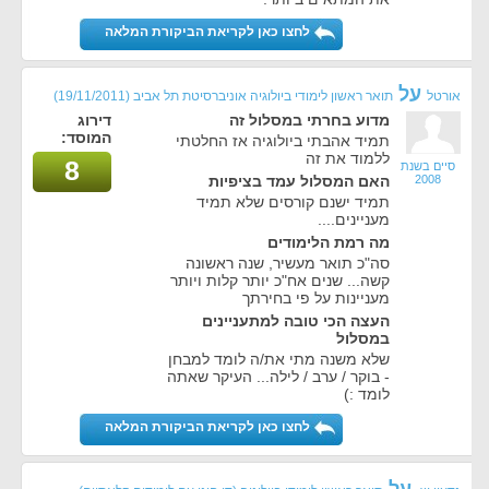
לחצו כאן לקריאת הביקורת המלאה
על
אורטל
תואר ראשון לימודי ביולוגיה אוניברסיטת תל אביב
(19/11/2011)
מדוע בחרתי במסלול זה
דירוג
המוסד:
תמיד אהבתי ביולוגיה אז החלטתי
ללמוד את זה
8
סיים בשנת
2008
האם המסלול עמד בציפיות
תמיד ישנם קורסים שלא תמיד
מעניינים....
מה רמת הלימודים
סה"כ תואר מעשיר, שנה ראשונה
קשה... שנים אח"כ יותר קלות ויותר
מעניינות על פי בחירתך
העצה הכי טובה למתעניינים
במסלול
שלא משנה מתי את/ה לומד למבחן
- בוקר / ערב / לילה... העיקר שאתה
לומד :)
לחצו כאן לקריאת הביקורת המלאה