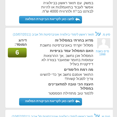
במשק. עם תואר ראשון בביולוגיה
אפשר לעבוד בתועמלנות או להיות
לבורנט בבי"ח ולהרוויח 4000 ש"ח.
לחצו כאן לקריאת הביקורת המלאה
על
סיון מ.
תואר ראשון לימודי ביולוגיה אוניברסיטת תל אביב
(10/07/2011)
מדוע בחרתי במסלול זה
דירוג
המוסד:
מסלול יוקרתי באוניברסיטה נחשבת
האם המסלול עמד בציפיות
6
סיים בשנת
1998
המסלול אכן נחשב ,אך ההרצאות
עמוסות בחומר שמועבר בצורה לא
דידקטית בעליל
מה רמת הלימודים
התואר אומנם נחשב אך כדי להשיגו
צריך לסבול קשות!!
העצה הכי טובה למתעניינים
במסלול
ללמוד טוב מתחילת הסמסטר
לחצו כאן לקריאת הביקורת המלאה
על
נעה ש.
תואר ראשון לימודי ביולוגיה אוניברסיטת תל אביב
(10/07/2011)