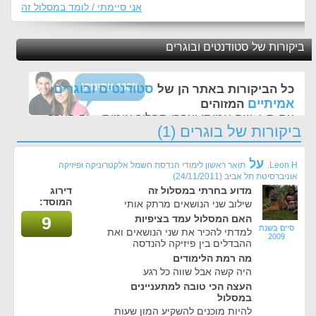
אני סיימתי / לומד במסלול זה
ביקורות של סטודנטים ובוגרים
סטודנטים ובוגרים
כל הביקורות באתר הן של
אמיתיים
המזוהים
עם ת.ז, שם אמיתי ועברו תהליך אימות - זה הערך
ביקורות של בוגרים (1)
החשוב לנו ביותר באתר
על
Leon H.
תואר ראשון לימודי הנדסת חשמל אלקטרוניקה ופיזיקה
אוניברסיטת תל אביב
(24/11/2011)
מדוע בחרתי במסלול זה
דירוג
המוסד:
שילוב שני הנושאים מרתק אותי
האם המסלול עמד בציפיות
9
סיים בשנת
למדתי להכיר את שני הנושאים ואת
2009
ההבדלים בין פיזיקה להנדסה
מה רמת הלימודים
היה קשה אבל שווה כל רגע
העצה הכי טובה למתעניינים
במסלול
להיות מוכנים להשקיע המון שעות