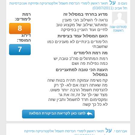
על
נעם פ.
תואר ראשון לימודי הנדסת חשמל אלקטרוניקה ופיזיקה אוניברסיטת
תל אביב
(
03/07/2011
)
מדוע בחרתי במסלול זה
רמת
לימודים:
נראה לי השילוב הכי מענין
ומאתגר,שילוב של מקצוע טוב
8
סטודנט שנה
לחיים ועוד העניין בפיסיקה
ראשונה
דירוג
האם המסלול עמד בציפיות
המוסד:
הלימודים בינתיים לא מענינים כמו
שחשבתי
7
מה רמת הלימודים
רמת המתרגלים סה"כ טובה,יש
כמה נפילות פה ושם
העצה הכי טובה למתעניינים
במסלול
קח נשימה עמוקה תהיה בטוח שזה
מה שאתה רוצה אם לא- לך רק
להנדסת חשמל הרבה יותר פשוט.
מצד שני-לך על זה,זה את גר
ומקסימום תרד לחשמל ותבין שזה
לא כל כך קשה
לחצו כאן לקריאת הביקורת המלאה
על
אברהם י.
תואר ראשון לימודי הנדסת חשמל אלקטרוניקה ופיזיקה