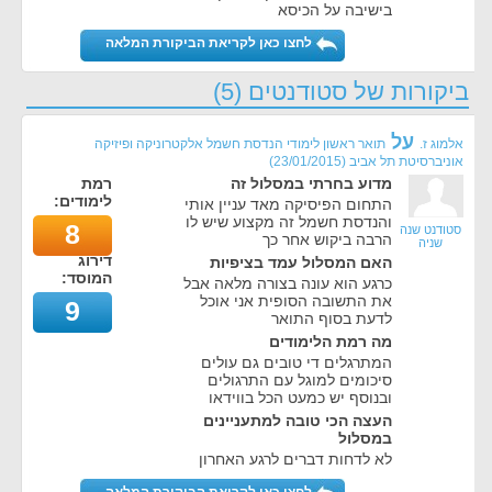
בישיבה על הכיסא
לחצו כאן לקריאת הביקורת המלאה
ביקורות של סטודנטים (5)
על
אלמוג ז.
תואר ראשון לימודי הנדסת חשמל אלקטרוניקה ופיזיקה
אוניברסיטת תל אביב
(
23/01/2015
)
מדוע בחרתי במסלול זה
רמת
לימודים:
התחום הפיסיקה מאד עניין אותי
והנדסת חשמל זה מקצוע שיש לו
8
סטודנט שנה
הרבה ביקוש אחר כך
שניה
דירוג
האם המסלול עמד בציפיות
המוסד:
כרגע הוא עונה בצורה מלאה אבל
את התשובה הסופית אני אוכל
9
לדעת בסוף התואר
מה רמת הלימודים
המתרגלים די טובים גם עולים
סיכומים למוגל עם התרגולים
ובנוסף יש כמעט הכל בווידאו
העצה הכי טובה למתעניינים
במסלול
לא לדחות דברים לרגע האחרון