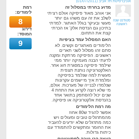
אוניברסיטת תל אביב
(
01/07/2011
)
מדוע בחרתי במסלול זה
רמת
לימודים:
אני אוהב מאוד פיסיקה אולם רציתי
לשלב את זה עם משהו גם יותר
8
סטודנט שנה
מעשי ובעיקר בגלל האתגר. למדתי
ראשונה
בתיכון גם הנדסת אלק' אז הכרתי
דירוג
קצת את התחום.
המוסד:
האם המסלול עמד בציפיות
9
הלימודים מאתגרים וקשים. לא
סתם זהו מסלול לשני תארים
ראשונים. הפיסיקה מרתקת ומקנה
לדעתי הבנה מעמיקה יותר ממי
שילמד פיסיקה במסגרת חוג אחר.
האלקטרוניקה נותנת תצפית
מעשית למה שנלמד בפיסיקה
ומלמדת איך מיישמים עקרונות
שנלמדו לבנייה של מערכות. אולם,
מי שלא רוצה לקרוע את התחת 4
שנים יכול להסתפק בתואר אחד
בהנדסת אלקטרוניקה או פיסיקה.
מה רמת הלימודים
אפשר להגיד ש80 אחוז
מהמתרגלים טובים ומעולים ויש
כמה מתרגלים שלא יודעים להעביר
את החומר ומתקשים להתמודד עם
כיתות גדולות.
העצה הכי טובה למתעניינים