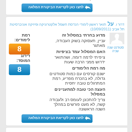
לחצו כאן לקריאת הביקורת המלאה
על
דרור ו.
תואר ראשון לימודי הנדסת חשמל אלקטרוניקה ופיזיקה אוניברסיטת
תל אביב
(
10/09/2011
)
מדוע בחרתי במסלול זה
רמת
לימודים:
עניין, תעסוקה בשוק העבודה,
מאתגר
8
סטודנט שנה
שניה
האם המסלול עמד בציפיות
דירוג
ציפיתי לרמה דומה, ושהתואר
המוסד:
ידרוש ממני הרבה שעות
8
מה רמת הלימודים
ישנם קורסים עם כמות סטודטים
גדולה, לא בהכרח מפריע, רמת
המתרגלים טובה יחסית
העצה הכי טובה למתעניינים
במסלול
צריך להתכונן לעומס רב ולעבודה
קשה, לא מעט פורשים במהלך
השנה הראשונה
לחצו כאן לקריאת הביקורת המלאה