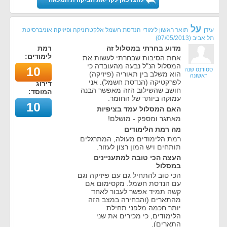
לחצו כאן לקריאת הביקורת המלאה
על
עידן
תואר ראשון לימודי הנדסת חשמל אלקטרוניקה ופיזיקה אוניברסיטת
תל אביב
(
07/05/2013
)
מדוע בחרתי במסלול זה
רמת
לימודים:
אחת הסיבות שבחרתי לעשות את
המסלול הנ"ל נבעה מהעובדה כי
10
סטודנט שנה
הוא משלב בין תאוריה (פיזיקה)
ראשונה
לפרקטיקה (הנדסת חשמל). אני
דירוג
חושב שהשילוב הזה מאפשר הבנה
המוסד:
עמוקה ביותר של החומר.
10
האם המסלול עמד בציפיות
מאתגר ומספק - מושלם!
מה רמת הלימודים
רמת הלימודים מעולה, המתרגלים
תותחים ויש המון רצון לעזור.
העצה הכי טובה למתעניינים
במסלול
הכי טוב להתחיל גם עם פיזיקה וגם
עם הנדסת חשמל. מקסימום אם
קשה תמיד אפשר לעבור לאחד
מהתארים (והבחירה במצב הזה
יותר חכמה מלפני תחילת
הלימודים, כי מכירים את שני
התארים).