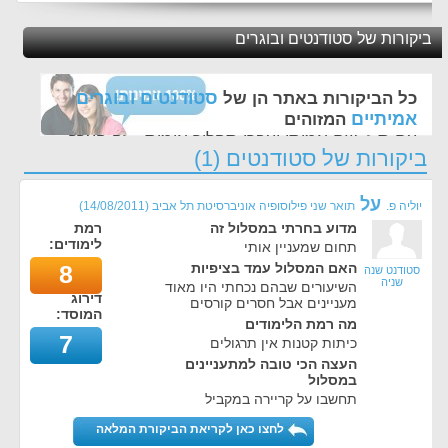
ביקורות של סטודנטים ובוגרים
סטודנטים ובוגרים
כל הביקורות באתר הן של
אמיתיים
המזוהים
עם ת.ז, שם אמיתי ועברו תהליך אימות - זה הערך
ביקורות של סטודנטים (1)
החשוב לנו ביותר באתר
על
יוליה פ.
תואר שני פילוסופיה אוניברסיטת תל אביב
(
14/08/2011
)
מדוע בחרתי במסלול זה
רמת
לימודים:
תחום שמעניין אותי
האם המסלול עמד בציפיות
8
סטודנט שנה
שניה
השיעורים שבהם נכחתי היו מאוד
דירוג
מעניינים אבל חסרים קורסים
המוסד:
מה רמת הלימודים
7
כיתות קטנות אין תרגולים
העצה הכי טובה למתעניינים
במסלול
תחשבו על קריירה במקביל
לחצו כאן לקריאת הביקורת המלאה