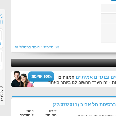
מס
וה
ל
אני סיימתי / לומד במסלול זה
ל
ם ובוגרים אמיתיים
המזוהים
ת - זה הערך החשוב לנו ביותר באתר
תו
אב
צי
1
ב
יברסיטת תל אביב
(
27/07/2011
)
דירוג
רמת
המוסד:
לימודים:
 מעניינת אותי. זה המקום