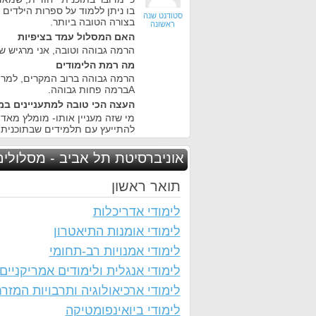
בו ניתן ללמוד על ספרות הילדים
סטודנט שנה
בצורה הטובה ביותר.
ראשונה
האם המסלול עמד בציפיות
הרמה גבוהה וטובה, אני מרגיש 
מה רמת הלימודים
הרמה גבוהה ברוב המקרים, למרו
Aברמה פחות גבוהה.
העצה הכי טובה למתעניינים במ
מי שזה מעניין אותו- מומלץ מאד.
להתייעץ עם תלמידים שבתוכנית 
אוניברסיטת תל אביב - מסלולים
תואר ראשון
לימודי אדריכלות
לימודי אומנות התיאטרון
לימודי אמנויות רב-תחומי
לימודי אנגלית ולימודים אמריקניים
לימודי ארכיאולוגיה ותרבויות המזר
לימודי ביואינפומטיקה