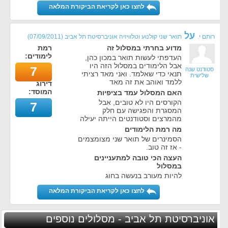
לחצו כאן לקריאת הביקורת המלאה
על
רותם י.
תואר שני קולנוע וטלוויזיה אוניברסיטת תל אביב
(
07/09/2011
)
מדוע בחרתי במסלול זה
רמת
לימודים:
העדפתי לעשות תואר במכון כהן,
אבל הלימודים במסלול הזה היו
7
סטודנט שנה
תנאי כדי שאלמד. ואני מאד רציתי
שלישית
ללמד ואוהב את זה מאד
דירוג
המוסד:
האם המסלול עמד בציפיות
הקורסים היו לא טובים, אבל
7
המסגרת והפגישה עם חלק
מהמרצים וסטודנטים הייתה יעילה
מה רמת הלימודים
הסמינרים של תואר שני מצומצמים
- אז זה טוב.
העצה הכי טובה למתעניינים
במסלול
להיות מעורב בנעשה בחוג
לחצו כאן לקריאת הביקורת המלאה
אוניברסיטת תל אביב - מסלולים נוספים