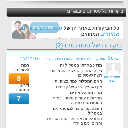
ביקורות של סטודנטים ובוגרים
סטודנטים ובוגרים
כל הביקורות באתר הן של
אמיתיים
המזוהים
עם ת.ז, שם אמיתי ועברו תהליך אימות - זה הערך
ביקורות של סטודנטים (2)
החשוב לנו ביותר באתר
על
מאי
תואר שני קולנוע וטלוויזיה אוניברסיטת תל אביב
(
13/11/2011
)
מדוע בחרתי במסלול זה
רמת
לימודים:
כי זה התחום שמעניין אותי ואני
רוצה לעסוק בו
8
סטודנט שנה
שניה
האם המסלול עמד בציפיות
דירוג
אין מספיק היצע של קורסים
המוסד:
מה רמת הלימודים
7
מתרגלים עוזרים מאוד , כמות
הסטודנטים סבירה
העצה הכי טובה למתעניינים
במסלול
תנסו לקחת את הקורסים הטובים
והמעניינים ביותר