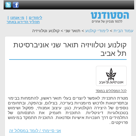
לימודים
|
מי אנחנו
|
תהליך הדירוג באתר
עמוד הבית
>
לימודי קולנוע
> תואר שני > קולנוע וטלוויזיה
קולנוע וטלוויזיה תואר שני אוניברסיטת
תל אביב
לכל המסלולים במוסד
מטרת התכנית: לאפשר ליוצרים בעלי תואר ראשון, להתמחות בבימוי
ובתסריטאות ולרכוש מיומנויות בעריכה, בצילום, ובהפקה, ובתחומים
נוספים של היצירה הקולנועית, כגון: עיצוב אמנותי, פסקול ושימוש
בטכנולוגיות דיגיטליות. התוכנית תעמיק את התנסותם של
התלמידים דרך חונכויות אישיות וסדנאות. התוכנית תתמקד במימוש
פרויקטים..
אני סיימתי / לומד במסלול זה