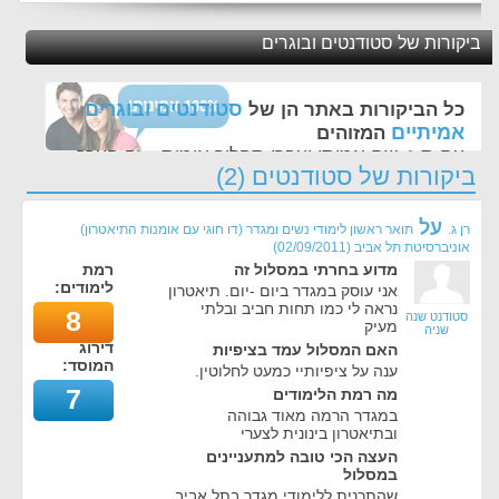
ביקורות של סטודנטים ובוגרים
סטודנטים ובוגרים
כל הביקורות באתר הן של
אמיתיים
המזוהים
עם ת.ז, שם אמיתי ועברו תהליך אימות - זה הערך
ביקורות של סטודנטים (2)
החשוב לנו ביותר באתר
על
רן ג.
תואר ראשון לימודי נשים ומגדר (דו חוגי עם אומנות התיאטרון)
אוניברסיטת תל אביב
(
02/09/2011
)
מדוע בחרתי במסלול זה
רמת
לימודים:
אני עוסק במגדר ביום -יום. תיאטרון
נראה לי כמו תחות חביב ובלתי
8
סטודנט שנה
מעיק
שניה
דירוג
האם המסלול עמד בציפיות
המוסד:
ענה על ציפיותיי כמעט לחלוטין.
7
מה רמת הלימודים
במגדר הרמה מאוד גבוהה
ובתיאטרון בינונית לצערי
העצה הכי טובה למתעניינים
במסלול
שהתכנית ללימודי מגדר בתל אביב