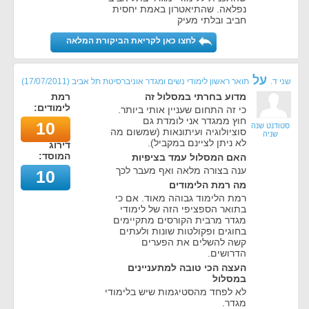
נפלאה. שהתיאטרון באמת יחסית
חביב ובלתי מעיק
לחצו כאן לקריאת הביקורת המלאה
על
שני ד.
תואר ראשון לימודי נשים ומגדר אוניברסיטת תל אביב
(
17/07/2011
)
מדוע בחרתי במסלול זה
רמת
לימודים:
כי זה התחום שעניין אותי ביותר.
חוץ ממגדר אני לומדת גם
10
סטודנט שנה
סוציולוגיה ועיתונאות (שמשום מה
שניה
לא ניתן לציינם במקביל).
דירוג
המוסד:
האם המסלול עמד בציפיות
ענה בצורה מלאה ואף מעבר לכך
10
מה רמת הלימודים
רמת הלימוד גבוהה מאוד. אם כי
בתואר הספציפי הזה של לימודי
מגדר מרבית הקורסים מתקיימים
בחוגים ופקולטות שונות ולעתים
קשה להשלים את הפערים
הדרושים.
העצה הכי טובה למתעניינים
במסלול
לא לפחד מהסטיגמות שיש בלימודי
מגדר.