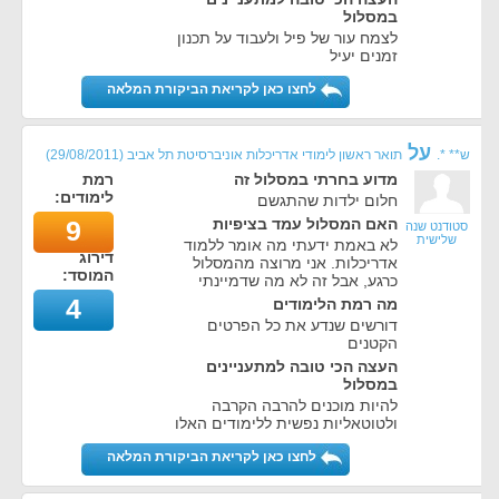
במסלול
לצמח עור של פיל ולעבוד על תכנון
זמנים יעיל
לחצו כאן לקריאת הביקורת המלאה
על
ש** *.
תואר ראשון לימודי אדריכלות אוניברסיטת תל אביב
(
29/08/2011
)
מדוע בחרתי במסלול זה
רמת
לימודים:
חלום ילדות שהתגשם
האם המסלול עמד בציפיות
9
סטודנט שנה
שלישית
לא באמת ידעתי מה אומר ללמוד
דירוג
אדריכלות. אני מרוצה מהמסלול
המוסד:
כרגע, אבל זה לא מה שדמיינתי
4
מה רמת הלימודים
דורשים שנדע את כל הפרטים
הקטנים
העצה הכי טובה למתעניינים
במסלול
להיות מוכנים להרבה הקרבה
ולטוטאליות נפשית ללימודים האלו
לחצו כאן לקריאת הביקורת המלאה