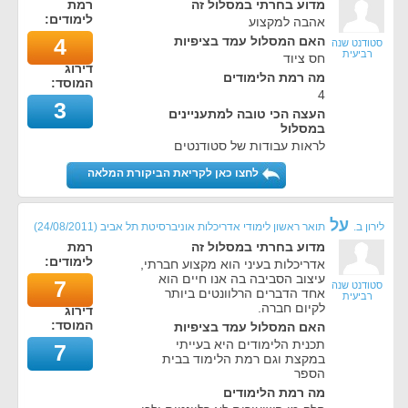
מדוע בחרתי במסלול זה
רמת
לימודים:
אהבה למקצוע
האם המסלול עמד בציפיות
4
סטודנט שנה
רביעית
חס ציוד
דירוג
מה רמת הלימודים
המוסד:
4
3
העצה הכי טובה למתעניינים
במסלול
לראות עבודות של סטודנטים
לחצו כאן לקריאת הביקורת המלאה
על
לירון ב.
תואר ראשון לימודי אדריכלות אוניברסיטת תל אביב
(
24/08/2011
)
מדוע בחרתי במסלול זה
רמת
לימודים:
אדריכלות בעיני הוא מקצוע חברתי,
עיצוב הסביבה בה אנו חיים הוא
7
סטודנט שנה
אחד הדברים הרלוונטים ביותר
רביעית
לקיום חברה.
דירוג
המוסד:
האם המסלול עמד בציפיות
תכנית הלימודים היא בעייתי
7
במקצת וגם רמת הלימוד בבית
הספר
מה רמת הלימודים