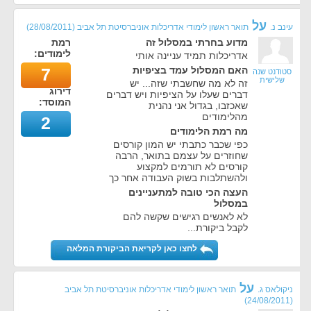
על
עינב נ.
תואר ראשון לימודי אדריכלות אוניברסיטת תל אביב
(
28/08/2011
)
מדוע בחרתי במסלול זה
רמת
לימודים:
אדריכלות תמיד עניינה אותי
האם המסלול עמד בציפיות
7
סטודנט שנה
שלישית
זה לא מה שחשבתי שזה... יש
דירוג
דברים שעלו על הציפיות ויש דברים
המוסד:
שאכזבו, בגדול אני נהנית
מהלימודים
2
מה רמת הלימודים
כפי שכבר כתבתי יש המון קורסים
שחוזרים על עצמם בתואר, הרבה
קורסים לא תורמים למקצוע
ולהשתלבות בשוק העבודה אחר כך
העצה הכי טובה למתעניינים
במסלול
לא לאנשים רגישים שקשה להם
לקבל ביקורת...
לחצו כאן לקריאת הביקורת המלאה
על
ניקולאס ג.
תואר ראשון לימודי אדריכלות אוניברסיטת תל אביב
)
24/08/2011
(