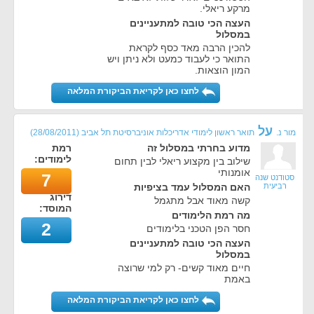
מרקע ריאלי.
העצה הכי טובה למתעניינים
במסלול
להכין הרבה מאד כסף לקראת
התואר כי לעבוד כמעט ולא ניתן ויש
המון הוצאות.
לחצו כאן לקריאת הביקורת המלאה
על
מור נ.
תואר ראשון לימודי אדריכלות אוניברסיטת תל אביב
(
28/08/2011
)
מדוע בחרתי במסלול זה
רמת
לימודים:
שילוב בין מקצוע ריאלי לבין תחום
אומנותי
7
סטודנט שנה
רביעית
האם המסלול עמד בציפיות
דירוג
קשה מאוד אבל מתגמל
המוסד:
מה רמת הלימודים
2
חסר הפן הטכני בלימודים
העצה הכי טובה למתעניינים
במסלול
חיים מאוד קשים- רק למי שרוצה
באמת
לחצו כאן לקריאת הביקורת המלאה