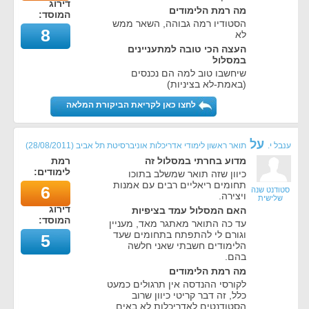
דירוג
מה רמת הלימודים
המוסד:
הסטודיו רמה גבוהה, השאר ממש
8
לא
העצה הכי טובה למתעניינים
במסלול
שיחשבו טוב למה הם נכנסים
(באמת-לא בציניות)
לחצו כאן לקריאת הביקורת המלאה
על
ענבל י.
תואר ראשון לימודי אדריכלות אוניברסיטת תל אביב
(
28/08/2011
)
מדוע בחרתי במסלול זה
רמת
לימודים:
כיוון שזה תואר שמשלב בתוכו
תחומים ריאליים רבים עם אמנות
6
סטודנט שנה
ויצירה.
שלישית
דירוג
האם המסלול עמד בציפיות
המוסד:
עד כה התואר מאתגר מאד, מעניין
וגורם לי להתפתח בתחומים שעד
5
הלימודים חשבתי שאני חלשה
בהם.
מה רמת הלימודים
לקורסי ההנדסה אין תרגולים כמעט
כלל, זה דבר קריטי כיוון שרוב
הסטודנטים לאדריכלות לא באים