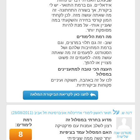
שבעולם האמיתי דברים פחות
אידאליים. גם ברמת התואר- יש לי
ביקורת, אך בשורה התחתונה- זה
מה שאתה עושה מזה. לכן לקחתי
המון קורסי בחירה והשקעתי במה
שעניין אותי- על מנת להיות
מסופקת יותר.
מה רמת הלימודים
שוב- זה גם תלוי במרצים, וגם
ברמת המחויבות שלהם ושל
הסטודנט. לפעמים זה מה שאתה
עושה מזה- לפעמים זה פשוט
מצויין או להפך.
העצה הכי טובה למתעניינים
במסלול
לכו על זה באהבה, תשוקה ועיניים
פקוחות וביקורתיות.
לחצו כאן לקריאת הביקורת המלאה
על
דנה ש.
תואר ראשון לימודי אדריכלות אוניברסיטת תל אביב
(
28/08/2011
)
מדוע בחרתי במסלול זה
רמת
לימודים:
רצון לשלב אמנות עם פרקטיקה
האם המסלול עמד בציפיות
8
סטודנט שנה
שלישית
יותר קשה ממה שציפיתי