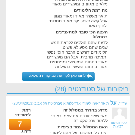
מלאים מגוונים ומעשירים מאוד
מה רמת הלימודים
תואר מעשיר מאוד ומאוד מגוון
אבל קשה קשה, יקר מאוד תחרותי
ולחוץ מאוד
העצה הכי טובה למתעניינים
במסלול
לדעת שהם הולכים לקראת חמש
שנים שהם מסע לא פשוט,
הלימודים דורשים הרבה חוסן נפשי
ותמיכה מהבית. אבל הם מעשירים
מאוד בתחום המקצועי ומפתחים
מאוד בתחום האישי. בהצלחה
לחצו כאן לקריאת הביקורת המלאה
ביקורות של סטודנטים (28)
על
ש** *.
תואר ראשון לימודי אדריכלות אוניברסיטת תל אביב
(
23/04/2013
)
מדוע בחרתי במסלול זה
רמת
לימודים:
מאז שאני זוכרת את עצמי רציתי
ללמוד ארכיטקטורה
7
סטודנט שנה
רביעית
האם המסלול עמד בציפיות
דירוג
היתה לי מחשבה על מהם לימודי