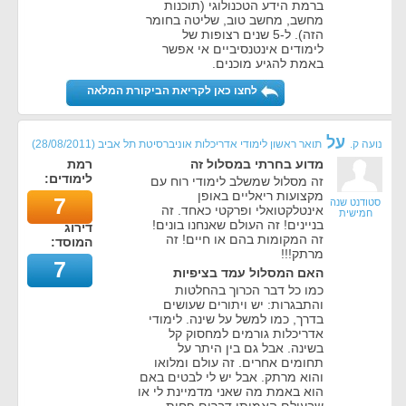
ברמת הידע הטכנולוגי (תוכנות
מחשב, מחשב טוב, שליטה בחומר
הזה). ל-5 שנים רצופות של
לימודים אינטנסיביים אי אפשר
באמת להגיע מוכנים.
לחצו כאן לקריאת הביקורת המלאה
על
נועה ק.
תואר ראשון לימודי אדריכלות אוניברסיטת תל אביב
(
28/08/2011
)
מדוע בחרתי במסלול זה
רמת
לימודים:
זה מסלול שמשלב לימודי רוח עם
מקצועות ריאליים באופן
7
סטודנט שנה
אינטלקטואלי ופרקטי כאחד. זה
חמישית
בניינים! זה העולם שאנחנו בונים!
דירוג
זה המקומות בהם או חיים! זה
המוסד:
מרתק!!!
7
האם המסלול עמד בציפיות
כמו כל דבר הכרוך בהחלטות
והתבגרות: יש ויתורים שעושים
בדרך, כמו למשל על שינה. לימודי
אדריכלות גורמים למחסוק קל
בשינה. אבל גם בין היתר על
תחומים אחרים. זה עולם ומלואו
והוא מרתק. אבל יש לי לבטים באם
הוא באמת מה שאני מדמיינת לי או