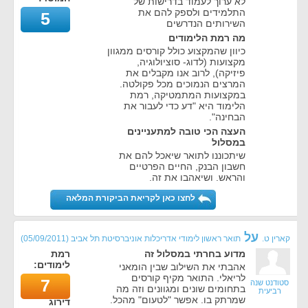
לא ערוך לעמוד בדרישות של
התלמידים ולספק להם את
5
השירותים הנדרשים
מה רמת הלימודים
כיוון שהמקצוע כולל קורסים ממגוון
מקצועות (לדוג- סוציולוגיה,
פיזיקה), לרוב אנו מקבלים את
המרצים הנמוכים מכל פקולטה.
במקצועות המתמטיקה, רמת
הלימוד היא "דע כדי לעבור את
הבחינה".
העצה הכי טובה למתעניינים
במסלול
שיתכוננו לתואר שיאכל להם את
חשבון הבנק, החיים הפרטיים
והראש. ושיאהבו את זה.
לחצו כאן לקריאת הביקורת המלאה
על
קארין ט.
תואר ראשון לימודי אדריכלות אוניברסיטת תל אביב
(
05/09/2011
)
מדוע בחרתי במסלול זה
רמת
לימודים:
אהבתי את השילוב שבין הומאני
לריאלי. התואר מקיף קורסים
7
סטודנט שנה
בתחומים שונים ומגוונים וזה מה
רביעית
שמרתק בו. אפשר "לטעום" מהכל.
דירוג