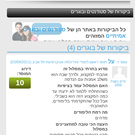
ביקורות של סטודנטים ובוגרים
סטודנטים ובוגרים
כל הביקורות באתר הן של
אמיתיים
המזוהים
עם ת.ז, שם אמיתי ועברו תהליך אימות - זה הערך
ביקורות של בוגרים (4)
החשוב לנו ביותר באתר
על
עומר ד.
תואר ראשון לימודי אדריכלות אוניברסיטת תל אביב
(03/09/2011)
מדוע בחרתי במסלול זה
דירוג
המוסד:
אהבתי למקצוע, ולדרך שבה הוא
משלב אמנות עם הנדסה
10
סיים בשנת
2006
האם המסלול עמד בציפיות
כשהתחלתי ללמוד לא ידעתי עד
כמה המקצוע הזה הוא בשבילי,
אבל ככל שהתקדמתי בלימודים,
התאהבתי.
מה רמת הלימודים
מדהים
העצה הכי טובה למתעניינים
במסלול
תהיו בטוחים אבל תבואו פתוחים