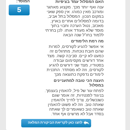
המוסד:
האם המסלול עמד בציפיות
ענה ואף יותר מכך. מקצוע מאתגר
5
ומורכב מאין כמוהו. אין ספק שאני
במקום הנכון. המסלול בתל אביב,
בדומה למסלולים אחרים בארץ,
מאכזב, נטול הערכה וחבוי בתוך
מוסד שלא מעודד אותו. לכן בחרתי
ללמוד בחו"ל שנה הבאה
מה רמת הלימודים
אי אפשר להגיע לקורסים, למרות
שהם חובת נוכחות, מתרגלים זה
כמעט לא קיים. סביבה קשה. מצד
אחד דורשים מקסימום עבודה
בסטודיו, מצד שני דורשים להגיע
לקורסים, וזה לא מסתדר. התכנית
לימודים נדפקת כתוצאה מכך
העצה הכי טובה למתעניינים
במסלול
לפתח עור של פיל, להאמין בעצמך.
בניגוד לפנטזיות, זה אומר שגם
כשנכשלים, צריך לחייך ולהאמין
שאתה טוב. וזה לא פשוט להאמין
שאתה טוב כשאומרים לך שאתה
בסדר אבל לא מרשים אף אחד.
לחצו כאן לקריאת הביקורת המלאה