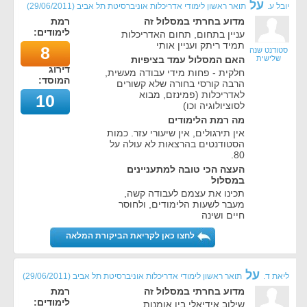
על
יובל ע.
תואר ראשון לימודי אדריכלות אוניברסיטת תל אביב
(
29/06/2011
)
מדוע בחרתי במסלול זה
רמת
לימודים:
עניין בתחום, תחום האדריכלות
תמיד ריתק ועניין אותי
8
סטודנט שנה
שלישית
האם המסלול עמד בציפיות
דירוג
חלקית - פחות מידי עבודה מעשית,
המוסד:
הרבה קורסי בחורה שלא קשורים
לאדריכלות (פמינזם, מבוא
10
לסוציולוגיה וכו)
מה רמת הלימודים
אין תירגולים, אין שיעורי עזר. כמות
הסטודנטים בהרצאות לא עולה על
80.
העצה הכי טובה למתעניינים
במסלול
תכינו את עצמם לעבודה קשה,
מעבר לשעות הלימודים, ולחוסר
חיים ושינה
לחצו כאן לקריאת הביקורת המלאה
על
ליאת ד.
תואר ראשון לימודי אדריכלות אוניברסיטת תל אביב
(
29/06/2011
)
מדוע בחרתי במסלול זה
רמת
לימודים:
שילוב אידיאלי בין אומנות