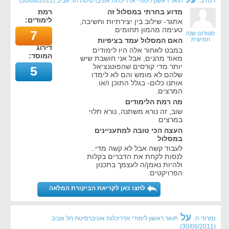
דנה ב.
תואר ראשון לימודי אדריכלות אוניברסיטת תל אביב
(
30/08/2011
)
מדוע בחרתי במסלול זה
רמת
לימודים:
אתגר- שילוב בין יצירתיות וחשיבה,
טעימה מהמון תחומים
7
סטודנט שנה
חמישית
האם המסלול עמד בציפיות
דירוג
במבט לאחור אלה היו לימודים
המוסד:
מאוד מהנים, אבל אני חושבת שיש
יותר מדי קורסים שהפוטנציאל
5
שלהם לא מומש והם לא לימדו
אותנו כלום- בגלל התוכן ו/או
המרצים.
מה רמת הלימודים
שוב, זה נורא משתנה, נורא תלוי
במרצים
העצה הכי טובה למתעניינים
במסלול
לעבוד קשה אבל לא קשה מדי..
לנסות לקחת את הדברים בקלות
ולהיות נאמן/ה לעצמך בתכנון
הפרויקטים.
לחצו כאן לקריאת הביקורת המלאה
על
נמרוד ה.
תואר ראשון לימודי אדריכלות אוניברסיטת תל אביב
)
30/08/2011
(