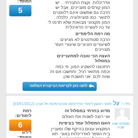
המוסד:
אדריכלות, וקצת התבדתי... יש
המון קורסים מעניינים, אבל יש
5
הרבה גם שפשוט אינם רלוונטים
לתואר. כמו סוציולוגיה, כלכלה.
המון מקצועי מבואות שלא תרמו לי
עד כה לעשייה הדאיכלית
מה רמת הלימודים
הרבה סטודנטים לא מגיעים
לשיעורים העיוניים שיעורי העזר
מצויינים
העצה הכי טובה למתעניינים
במסלול
תתכוננו להשקיע המון, פי כמה
וכמה מתואר רגיל, ותחשבו אם זה
שווה לכם. אני חושבת שכן.
לחצו כאן לקריאת הביקורת המלאה
על
גילי ר.
תואר ראשון לימודי אדריכלות אוניברסיטת תל אביב
(
03/01/2012
)
מדוע בחרתי במסלול זה
רמת
לימודים:
אני רוצה לשנות את העולם
האם המסלול עמד בציפיות
6
סטודנט שנה
שניה
המקצוע עצום בהיקף שלו ומעניין.
דירוג
בית הספר לאדריכלות באוני. תא
המוסד: