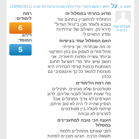
על
תומר צ.
תואר ראשון לימודי אדריכלות אוניברסיטת תל אביב
(
28/08/2011
)
מדוע בחרתי במסלול זה
רמת
לימודים:
התחלתי להתעניין בתחום עוד
בצבא ולאחר מכן ב"טיול הגדול"
6
סטודנט שנה
(דרא"מ), השילוב של יצירתיות
רביעית
ומדע התאים לי.
דירוג
המוסד:
האם המסלול עמד בציפיות
זה מה שבחרתי, אך ציפיתי
5
מהלימודים לעסוק גם בפן הפרקטי
וביותר עשייה ופחות תיאוריה. אני
חושב שיש יותר מדי דגש על תחום
האומנות (כמות קורסי הבחירה היא
מוגזמת לתואר כל כך אינטנסיבי גם
ככה)
מה רמת הלימודים
סטודנטים שלא מגיעים, תרגילים
בלי שעות תרגול לעבור עליהם, לרוב
הקורסים לא צריך מתרגלים אבל
הנסיון שהיה לי היה לא טוב איתם,
שיתוף פעולה בין סטודנטים
למרצים לא גבוהה
העצה הכי טובה למתעניינים
במסלול
לפני שאתם מתחילים ללמוד,
תשאלו הרבה, תגיעו מוכנים לפחות