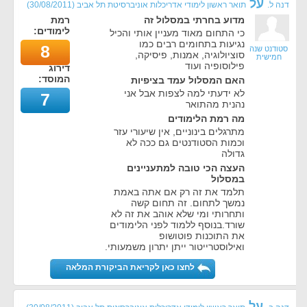
על
דנה ל.
תואר ראשון לימודי אדריכלות אוניברסיטת תל אביב
(
30/08/2011
)
מדוע בחרתי במסלול זה
רמת
לימודים:
כי התחום מאוד מעניין אותי והכיל
נגיעות בתחומים רבים כמו
8
סטודנט שנה
סוציולוגיה, אמנות, פיסיקה,
חמישית
פילוסופיה ועוד
דירוג
המוסד:
האם המסלול עמד בציפיות
לא ידעתי למה לצפות אבל אני
7
נהנית מהתואר
מה רמת הלימודים
מתרגלים בינוניים, אין שיעורי עזר
וכמות הסטודנטים גם ככה לא
גדולה
העצה הכי טובה למתעניינים
במסלול
תלמד את זה רק אם אתה באמת
נמשך לתחום. זה תחום קשה
ותחרותי ומי שלא אוהב את זה לא
שורד.בנוסף ללמוד לפני הלימודים
את התוכנות פוטושופ
ואילוסטרייטור ייתן יתרון משמעותי.
לחצו כאן לקריאת הביקורת המלאה
על