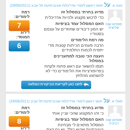
על
נועה א.
תואר ראשון לימודי אדריכלות אוניברסיטת תל אביב
(
29/08/2011
)
מדוע בחרתי במסלול זה
רמת
לימודים:
כדי לרכוש מקצוע ולהיות אדריכלית
האם המסלול עמד בציפיות
7
סטודנט שנה
שלישית
יש המון דיבורים שחוזרים על עצמם
דירוג
בסטודיו
המוסד:
מה רמת הלימודים
6
הרבה פעמים הכיתות קטנות מדי
יחסית לכמות התלמידים
העצה הכי טובה למתעניינים
במסלול
תנסו להשאר עם ראש פתוח ולקחת
בפרופורציות את הלימודים כדי לא
להשתגע מהלחץ
לחצו כאן לקריאת הביקורת המלאה
על
סאלי א.
תואר ראשון לימודי אדריכלות אוניברסיטת תל אביב
(
29/08/2011
)
מדוע בחרתי במסלול זה
רמת
לימודים:
כי זהו המקצוע שהכי עניין אותי
האם המסלול עמד בציפיות
8
סטודנט שנה
רביעית
המסלול מתאים לי מבחינת
דירוג
היצירתיות שהוא כולל, יש גם קצת