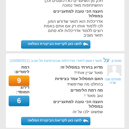
חלק מן השיעורים לא רלוונטים ולכן
ההשתתפות מאד נמוכה
העצה הכי טובה למתעניינים
במסלול
אדריכלות הוא תואר שדורש המון,
לכו ללמוד אותו רק אם אתם באמת
רוצים ללמוד אדריכלות ולא סתם
תואר מגניב
לחצו כאן לקריאת הביקורת המלאה
על
סטס ק.
תואר ראשון לימודי אדריכלות אוניברסיטת תל אביב
(
15/08/2011
)
מדוע בחרתי במסלול זה
רמת
לימודים:
מאוד עניין אותי!!
האם המסלול עמד בציפיות
9
סטודנט שנה
שניה
בהחלט מה שחיפשתי
דירוג
מה רמת הלימודים
המוסד:
טוב מאוד !
6
העצה הכי טובה למתעניינים
במסלול
שפשוט ילכו על זה
לחצו כאן לקריאת הביקורת המלאה