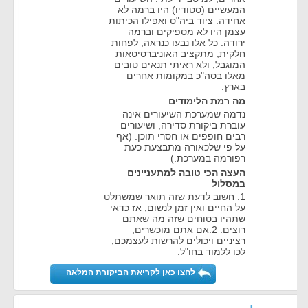
המעשיים (סטודיו) היו ברמה לא
אחידה. ציוד ביה"ס ואפילו הכיתות
עצמן היו לא מספיקים וברמה
ירודה. כל אלו נבעו כנראה, לפחות
חלקית, מתקציב האוניברסיטאות
המוגבל, ולא ראיתי תנאים טובים
מאלו בסה"כ במקומות אחרים
בארץ.
מה רמת הלימודים
נדמה שמערכת השיעורים אינה
עוברת ביקורת סדירה, ושיעורים
רבים חופפים או חסרי תוכן. (אף
על פי שלכאורה מתבצעת כעת
רפורמה במערכת.)
העצה הכי טובה למתעניינים
במסלול
1. חשוב לדעת שזה תואר שמשתלט
על החיים ואין זמן לנשום, אז כדאי
שתהיו בטוחים שזה מה שאתם
רוצים. 2.אם אתם מוכשרים,
רציניים ויכולים להרשות לעצמכם,
לכו ללמוד בחו"ל.
לחצו כאן לקריאת הביקורת המלאה