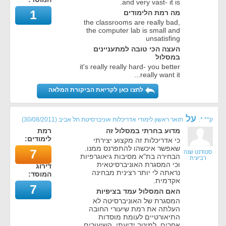
and very vast- it is.
1
מה רמת הלימודים
the classrooms are really bad,
the computer lab is small and
unsatisfing
העצה הכי טובה למתעניינים
במסלול
it's really really hard- you better
really want it...
לחצו כאן לקריאת הביקורת המלאה
על
ק** *.
תואר ראשון לימודי אדריכלות אוניברסיטת תל אביב
(
30/08/2011
)
מדוע בחרתי במסלול זה
רמת
לימודים:
כי אדריכלות זה מקצוע יצירתי
שאפשר איכשהו להתפרנס ממנו.
7
סטודנט שנה
הבחירה בת"א מסיבות גיאוגרפיות
רביעית
וכי המסגרת האוניברסיטאית
דירוג
נראתה לי יותר רצינית מבחינה
המוסד:
אקדמית.
7
האם המסלול עמד בציפיות
המסגרת של האוניברסיטה לא
העלתה את רמת שיעורי החובה
התיאורטיים לעומת מוסדות
אחרים, למיטב ידיעתי. השיעורים