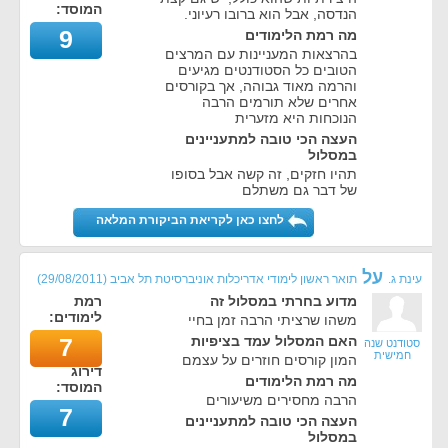
המוסד:
הנדסה, אבל הוא ברובו רעיוני.
9
מה רמת הלימודים
בהרצאות המעניינות עם המרצים
הטובים כל הסטודנטים מגיעים
והרמה מאוד גבוהה, אך בקורסים
אחרים שלא תורמים הרבה
הנוכחות היא מזערית
העצה הכי טובה למתעניינים
במסלול
תהיו חזקים, זה קשה אבל בסופו
של דבר גם משתלם
לחצו כאן לקריאת הביקורת המלאה
על
עינת ג.
תואר ראשון לימודי אדריכלות אוניברסיטת תל אביב
(
29/08/2011
)
מדוע בחרתי במסלול זה
רמת
לימודים:
משהו שרציתי הרבה זמן בחיי
האם המסלול עמד בציפיות
7
סטודנט שנה
חמישית
המון קורסים חוזרים על עצמם
דירוג
מה רמת הלימודים
המוסד:
הרבה מחסירים משיעורים
7
העצה הכי טובה למתעניינים
במסלול