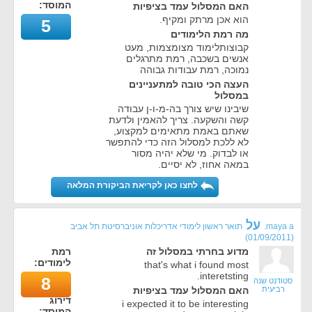
המוסד:
האם המסלול עמד בציפיות
הוא אכן מרתק ומקיף.
5
מה רמת הלימודים
קבוצותלימוד מצומצמות, מעט
אנשים בשכבה, רמת מתרגלים
נמוכה, רמת עבודות גבוהה
העצה הכי טובה למתעניינים
במסלול
שיבינו שיש צורך בה-מ-ו-ן עבודה
קשה והשקעה. צריך להאמין ולדעת
שאתם באמת מתאימים למקצוע,
לא ללכת למסלול הזה כדי להתפשר
או לבדוק. מי שלא יהיה מסור
במאה אחוז, לא יסיים.
לחצו כאן לקריאת הביקורת המלאה
על
maya a.
תואר ראשון לימודי אדריכלות אוניברסיטת תל אביב
)
01/09/2011
(
מדוע בחרתי במסלול זה
רמת
לימודים:
that's what i found most
interetsting.
8
סטודנט שנה
רביעית
האם המסלול עמד בציפיות
דירוג
i expected it to be interesting
המוסד: