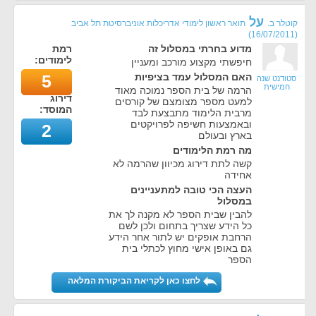
על
קוטלר ב.
תואר ראשון לימודי אדריכלות אוניברסיטת תל אביב
)
16/07/2011
(
מדוע בחרתי במסלול זה
רמת
לימודים:
חיפשתי מקצוע מורכב ומעניין
האם המסלול עמד בציפיות
5
סטודנט שנה
חמישית
הרמה של בית הספר נמוכה מאוד
דירוג
למעט מספר מצומצם של קורסים
המוסד:
מרבית הלימוד מתבצעת לבד
ובאמצעות חשיפה לפרויקטים
2
בארץ ובעולם
מה רמת הלימודים
קשה לתת דירוג מכיוון שהרמה לא
אחידה
העצה הכי טובה למתעניינים
במסלול
להבין שבית הספר לא מקנה לך את
כל הידע שצריך בתחום ולכן לשם
הרחבת אופקים יש לתור אחר הידע
גם באופן אישי מחוץ לכתלי בית
הספר
לחצו כאן לקריאת הביקורת המלאה