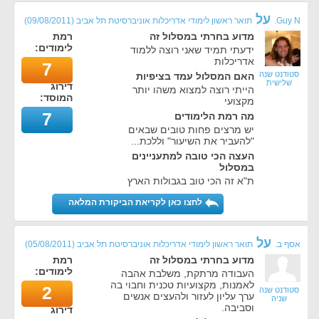
על
Guy N.
תואר ראשון לימודי אדריכלות אוניברסיטת תל אביב
(
09/08/2011
)
מדוע בחרתי במסלול זה
רמת
לימודים:
ידעתי תמיד שאני רוצה ללמוד
אדריכלות
7
סטודנט שנה
האם המסלול עמד בציפיות
שלישית
דירוג
הייתי רוצה למצוא משהו יותר
המוסד:
מקצועי
7
מה רמת הלימודים
יש מרצים פחות טובים שבאים
"להעביר את השיעור" וללכת...
העצה הכי טובה למתעניינים
במסלול
ת"א זה הכי טוב בגבולות הארץ
לחצו כאן לקריאת הביקורת המלאה
על
אסף ב.
תואר ראשון לימודי אדריכלות אוניברסיטת תל אביב
(
05/08/2011
)
מדוע בחרתי במסלול זה
רמת
לימודים:
העבודה מרתקת, משלבת אהבה
לאמנות, מקצועיות טכנית וחבוי בה
2
סטודנט שנה
ערך עליון לעזור ולהעצים אנשים
שניה
וסביבה.
דירוג