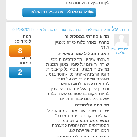
לקחת בקלות ולהנות מזה
לחצו כאן לקריאת הביקורת המלאה
על
רות מ.
תואר ראשון לימודי אדריכלות אוניברסיטת תל אביב
(
29/08/2011
)
מדוע בחרתי במסלול זה
רמת
לימודים:
בחרתי באדריכלות כי זה מעניין
אותי
8
סטודנט שנה
שלישית
האם המסלול עמד בציפיות
דירוג
חשבתי שיהיו יותר קורסים תומכי
המוסד:
יצירה- רישום על סוגיו, מגוון תוכנות
מחשב תומכות... נוסף על כך-בעיית
2
הזמן הרצינית- יותר נכון-חוסר בזמן.
מערכת שאינה בנוייה על מנת
להתאים עצמה לסוג התואר...
וכמובן עניין העלויות הנפשע. צריך
להיות מקום בו סטודנט לאדריכלות
ישלם מינימום עבור חומרים...
מה רמת הלימודים
יש יופי של שיעורי עזר. המתרגל של
"אקלים ובקרת סביבת המבנה"
ממש ממש ממש גרוע. כמות
הסטודנטים רבה יחסית למערכת
המטורפת שהייתה לנו.
העצה הכי טובה למתעניינים