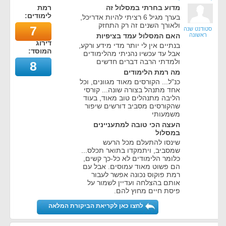
מדוע בחרתי במסלול זה
רמת
לימודים:
בערך מגיל 6 רציתי להיות אדריכל,
ולאורך השנים זה רק התחזק
7
סטודנט שנה
ראשונה
האם המסלול עמד בציפיות
דירוג
בנתיים אין לי יותר מדי מידע ורקע,
המוסד:
אבל עד עכשיו נהניתי מהלימודים
ולמדתי הרבה דברים חדשים
8
מה רמת הלימודים
כנ"ל... הקורסים מאוד מגוונים, וכל
אחד מתנהל בצורה שונה... קורסי
הליבה מתנהלים טוב מאוד, בעוד
שהקורסים מסביב דורשים שיפור
משמעותי
העצה הכי טובה למתעניינים
במסלול
שינסו להתעלם מכל הרעש
שמסביב, ויתמקדו בתואר תכלס...
כלומר הלימודים לא כל-כך קשים,
הם פשוט מאוד עמוסים. אבל עם
רמת פוקוס נכונה אפשר לעבור
אותם בהצלחה ועדיין לשמור על
פיסת חיים מחוץ להם.
לחצו כאן לקריאת הביקורת המלאה