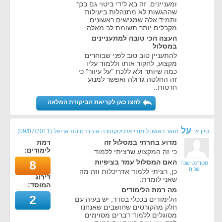
ומעניינים. זה בא לידי ביטוי גם בכך
שההגשות לא מתנהלות ביעילות
ותמיד אלה שמגישים ראשונים
מקבלים יותר תשומת לב מאלה
העצה הכי טובה למתעניינים
במסלול
להתעניין טוב טוב לפני שבוחרים
מקצוע, לחקור אותו וללמוד עליו
כמה שיותר ולא ללכת "על עיוור" כי
זה החלטה גדולה ואפשר למנוע
חרטות..
לחצו כאן לקריאת הביקורת המלאה
על
סיון א.
תואר ראשון לימודי ארכיטקטורה אוניברסיטת אריאל
(
09/07/2011
)
מדוע בחרתי במסלול זה
רמת
לימודים:
כי זה המקצוע שרציתי ללמוד.
האם המסלול עמד בציפיות
8
סטודנט שנה
שניה
כן, רציתי ללמוד אדריכלות וזה מה
דירוג
שאני לומדת.
המוסד:
מה רמת הלימודים
2
הלימודים בככלי בסדר, יש בעיה עם
חלק מהקורסים שחושבים שאנחנו
מסוגלים ללמוד דברים מסוימים