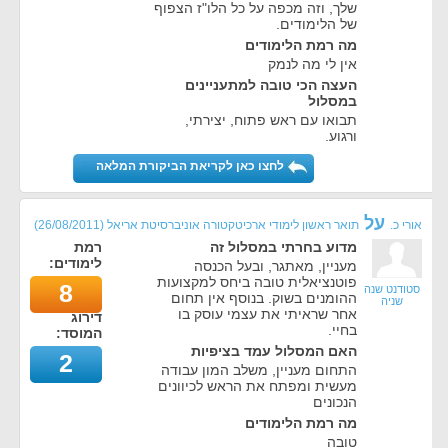
שלך, וזה מכפה על כל הלו"ז הצפוף
של הלימודים.
מה רמת הלימודים
אין לי מה לנמק
העצה הכי טובה למתעניינים
במסלול
תבואו עם ראש פתוח, יצירתי,
ורגוע.
לחצו כאן לקריאת הביקורת המלאה
על
אורי כ.
תואר ראשון לימודי ארכיטקטורה אוניברסיטת אריאל
(
26/08/2011
)
מדוע בחרתי במסלול זה
רמת
לימודים:
מעניין, מאתגר, ובעל הכנסה
פוטנציאלית טובה ביחס למקצועות
8
סטודנט שנה
ההומנים בשוק. בנוסף אין תחום
שניה
אחר שראיתי את עצמי עוסק בו
דירוג
בחיי.
המוסד:
האם המסלול עמד בציפיות
2
התחום מעניין, משלב המון עבודה
מעשית ומפתח את הראש לכיוונים
הנכונים
מה רמת הלימודים
טובה