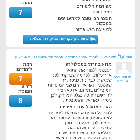
המוסד:
מה רמת הלימודים
7
רמה טובה
העצה הכי טובה למתעניינים
במסלול
לבוא עם ראש פתוח
לחצו כאן לקריאת הביקורת המלאה
על
שיר
תואר ראשון לימודי ארכיטקטורה אוניברסיטת אריאל
(
02/09/2011
)
מדוע בחרתי במסלול זה
רמת
לימודים:
תכננתי ללמוד את התואר
אדריכלות, ולפי מה שבדקתי לפני
7
סטודנט שנה
שניגשתי לבחינות כניסה, זה
שלישית
שהטכניון ואריאל, הם שני המוסדות
דירוג
המובילים בתחום. אז לא רציתי
המוסד:
להירשם לחיפה בגלל המרחק, לכן
8
ניסיתי לאריאל, והתקבלתי.
האם המסלול עמד בציפיות
לפני הלימודים שמעתי שהלימודים
לא פשוטים, והמערכת עמוסה, אז
ציפיתי לכך, אבל דבר נוסף
שציפיתי לו, הוא ההנאה
מהלימודים והיצירתיות. יש יד
חופשית ליצירה, ולתכנון האישי