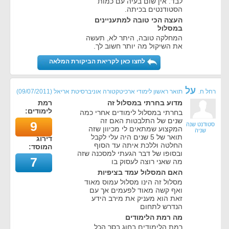
לבד. אין שום בעיה עם כמות
הסטודנטים בכיתה.
העצה הכי טובה למתעניינים
במסלול
המחלקה טובה, היתר לא, תעשה
את השיקול מה יותר חשוב לך.
לחצו כאן לקריאת הביקורת המלאה
על
רחל ח.
תואר ראשון לימודי ארכיטקטורה אוניברסיטת אריאל
(
09/07/2011
)
מדוע בחרתי במסלול זה
רמת
לימודים:
בחרתי במסלול לימודים אחרי כמה
שנים של התלבטות האם זה
9
סטודנט שנה
המקצוע שמתאים לי מכיוון שזה
שניה
תואר של 5 שנים היה עלי לקבל
דירוג
החלטה וללכת איתה עד הסוף
המוסד:
ובסופו של דבר הגעתי למסכנה שזה
7
מה שאני רוצה לעסוק בו
האם המסלול עמד בציפיות
מסלול זה הינו מסלול עמוס מאוד
ואף קשה מאוד לפעמים אך עם
זאת הוא מעניק את מירב הידע
הנדרש לתחום
מה רמת הלימודים
רמת הלימודים בחוג בסך הכל