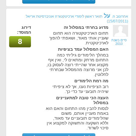
על
אהרונוב ה.
תואר ראשון לימודי ארכיטקטורה אוניברסיטת אריאל
(15/07/2011)
מדוע בחרתי במסלול זה
דירוג
המוסד:
תחום הארכיטקטורה הוא תחום
שעניין אותי מאוד, ושאפתי להפוך
8
סיים בשנת
לארכיטקטית.
2010
האם המסלול עמד בציפיות
במהלך הלימודים גיליתי כמה
התחום מרתק ומתאים לי, ואין אף
מקצוע אחר שהייתי רוצה לעסוק בו,
לכן אני מרוצה מהמסלול שבחרתי
לחלוטין.
מה רמת הלימודים
רוב הציפיות נענו, אך לא ציפיתי
שיהיה תובעני עד כדי כך.
העצה הכי טובה למתעניינים
במסלול
לנסות להבין מהו התחום והאם הוא
באמת מעניין אותם, משום
שהלימודים תובעניים עד מאוד,
וללא השקעה והתשוקה למקצוע אין
סיכוי לשרוד.