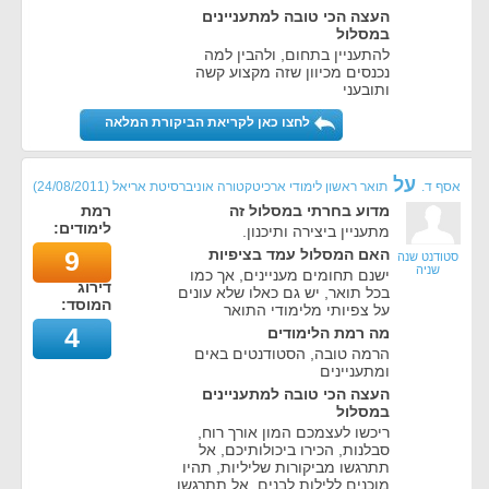
העצה הכי טובה למתעניינים
במסלול
להתעניין בתחום, ולהבין למה
נכנסים מכיוון שזה מקצוע קשה
ותובעני
לחצו כאן לקריאת הביקורת המלאה
על
אסף ד.
תואר ראשון לימודי ארכיטקטורה אוניברסיטת אריאל
(
24/08/2011
)
מדוע בחרתי במסלול זה
רמת
לימודים:
מתעניין ביצירה ותיכנון.
האם המסלול עמד בציפיות
9
סטודנט שנה
שניה
ישנם תחומים מעניינים, אך כמו
דירוג
בכל תואר, יש גם כאלו שלא עונים
המוסד:
על צפיותי מלימודי התואר
4
מה רמת הלימודים
הרמה טובה, הסטודנטים באים
ומתעניינים
העצה הכי טובה למתעניינים
במסלול
ריכשו לעצמכם המון אורך רוח,
סבלנות, הכירו ביכולותיכם, אל
תתרגשו מביקורות שליליות, תהיו
מוכנים ללילות לבנים, אל תתרגשו