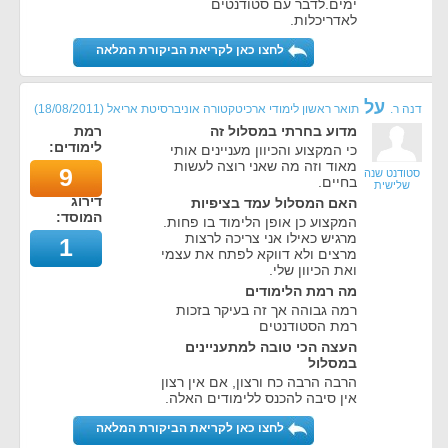
ימים.לדבר עם סטודנטים
לאדריכלות.
לחצו כאן לקריאת הביקורת המלאה
על
דנה ר.
תואר ראשון לימודי ארכיטקטורה אוניברסיטת אריאל
(
18/08/2011
)
מדוע בחרתי במסלול זה
רמת
לימודים:
כי המקצוע והכיוון מעניינים אותי
מאוד וזה מה שאני רוצה לעשות
9
סטודנט שנה
בחיים.
שלישית
דירוג
האם המסלול עמד בציפיות
המוסד:
המקצוע כן אופן הלימוד בו פחות.
מרגיש כאילו אני צריכה לרצות
1
מרצים ולא דווקא לפתח את עצמי
ואת הכיוון שלי.
מה רמת הלימודים
רמה גבוהה אך זה בעיקר בזכות
רמת הסטודנטים
העצה הכי טובה למתעניינים
במסלול
הרבה הרבה כח ורצון, אם אין רצון
אין סיבה להכנס ללימודים האלה.
לחצו כאן לקריאת הביקורת המלאה