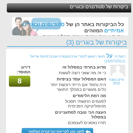
ביקורות של סטודנטים ובוגרים
סטודנטים ובוגרים
כל הביקורות באתר הן של
אמיתיים
המזוהים
עם ת.ז, שם אמיתי ועברו תהליך אימות - זה הערך
ביקורות של בוגרים (3)
החשוב לנו ביותר באתר
על
רעות ח.
תואר ראשון לימודי ארכיטקטורה אוניברסיטת אריאל
(16/07/2011)
מדוע בחרתי במסלול זה
דירוג
המוסד:
כי זה מה שאני רוצה לעשות
האם המסלול עמד בציפיות
8
סיים בשנת
2010
היה נחמד אם הייתי רוכשת יותר
כלים מעשיים במהלך התואר
מה רמת הלימודים
לפעמים הרגשתי תסכול
מהפוליטיקה הפנימית
העצה הכי טובה למתעניינים
במסלול
תהיו נאמנים לעצמכם.
לחצו כאן לקריאת הביקורת המלאה