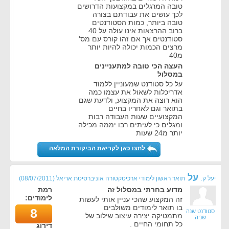
טובה המרגלים במקצועות הדרושים
לכך עושים את עבודתם בצורה
טובה ביותר, כמות הסטודנטים
ברוב ההרצאות אינו עולה על 40
סטודנטים אך אם זהו קורס עם מס'
מרצים הכמות יכולה להיות יותר
מ40
העצה הכי טובה למתעניינים
במסלול
על כל סטודנט שמעוניין ללמוד
אדריכלות לשאול את עצמו כמה
הוא רוצה את המקצוע, ולדעת שגם
בתואר וגם לאחריו בחיים
המקצועיים שעות העבודה רבות
ומגלים כי לעיתים רבו יממה מכילה
יותר מ24 שעות
לחצו כאן לקריאת הביקורת המלאה
על
יעל ק.
תואר ראשון לימודי ארכיטקטורה אוניברסיטת אריאל
(
08/07/2011
)
מדוע בחרתי במסלול זה
רמת
לימודים:
זה המקצוע שהכי עניין אותי לעשות
בו תואר לימודים משולבים
8
סטודנט שנה
מתמטיקה יצירה עיצוב שילוב של
שניה
כל תחומי החיים .
דירוג