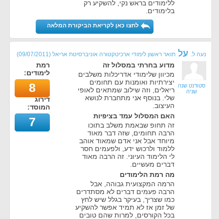
ללימודים בראש נקי, להשקיע רק
בלימודים.
לחצו כאן לקריאת הביקורת המלאה
על
נעה ל.
תואר ראשון לימודי ארכיטקטורה אוניברסיטת אריאל
(
09/07/2011
)
מדוע בחרתי במסלול זה
רמת
לימודים:
מכיוון שלימודי אדריכלות משלבים
יצירתיות ואומנות עם תחומים
8
סטודנט שנה
ריאלים, וזה שילוב שמתאים לאופי
שניה
שלי. בנוסף אני מתחברת לנושא
דירוג
העיצוב.
המוסד:
האם המסלול עמד בציפיות
7
זה תחופ שבאמת משלב בתוכו
הרבה תחומים, שזה דבר מאוד
מיוחד אבל אני אדם שמאוד אוהב
ללמוד ולרכוש ידע, ולפעמים חסר
לי הלימוד העיוני. זה הרבה מאוד
דברים מעשיים.
מה רמת הלימודים
הרמה המקצועית גבוהה, אבל
הרבה פעמים דברים לא מסתדרים
כמו שצריך, בעיקר בגלל שיש לחץ
של זמן אז לא תמיד אפשר להשקיע
בכל הקורסים, למרות שהם טובים