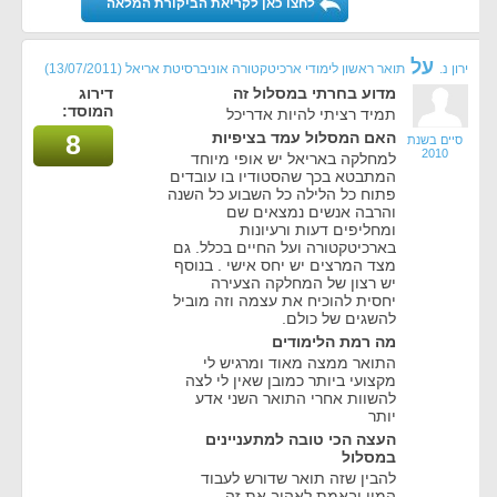
לחצו כאן לקריאת הביקורת המלאה
על
ירון נ.
תואר ראשון לימודי ארכיטקטורה אוניברסיטת אריאל
(13/07/2011)
מדוע בחרתי במסלול זה
דירוג
המוסד:
תמיד רציתי להיות אדריכל
האם המסלול עמד בציפיות
8
סיים בשנת
2010
למחלקה באריאל יש אופי מיוחד
המתבטא בכך שהסטודיו בו עובדים
פתוח כל הלילה כל השבוע כל השנה
והרבה אנשים נמצאים שם
ומחליפים דעות ורעיונות
בארכיטקטורה ועל החיים בכלל. גם
מצד המרצים יש יחס אישי . בנוסף
יש רצון של המחלקה הצעירה
יחסית להוכיח את עצמה וזה מוביל
להשגים של כולם.
מה רמת הלימודים
התואר ממצה מאוד ומרגיש לי
מקצועי ביותר כמובן שאין לי לצה
להשוות אחרי התואר השני אדע
יותר
העצה הכי טובה למתעניינים
במסלול
להבין שזה תואר שדורש לעבוד
המון ובאמת לאהוב את זה.