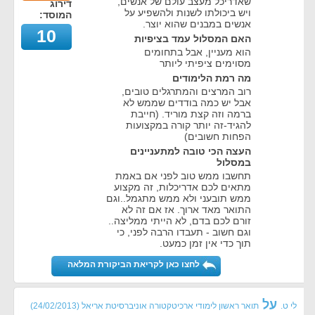
שאדריכל מעצב עולם של אנשים,
דירוג
ויש ביכולתו לשנות ולהשפיע על
המוסד:
אנשים במבנים שהוא יוצר.
10
האם המסלול עמד בציפיות
הוא מעניין, אבל בתחומים
מסוימים ציפיתי ליותר
מה רמת הלימודים
רוב המרצים והמתרגלים טובים,
אבל יש כמה בודדים שממש לא
ברמה וזה קצת מוריד. (חייבת
להגיד-זה יותר קורה במקצועות
הפחות חשובים)
העצה הכי טובה למתעניינים
במסלול
תחשבו ממש טוב לפני אם באמת
מתאים לכם אדריכלות, זה מקצוע
ממש תובעני ולא ממש מתגמל..וגם
התואר מאד ארוך. אז אם זה לא
זורם לכם בדם, לא הייתי ממליצה..
וגם חשוב - תעבדו הרבה לפני, כי
תוך כדי אין זמן כמעט.
לחצו כאן לקריאת הביקורת המלאה
על
לי ט.
תואר ראשון לימודי ארכיטקטורה אוניברסיטת אריאל
(
24/02/2013
)