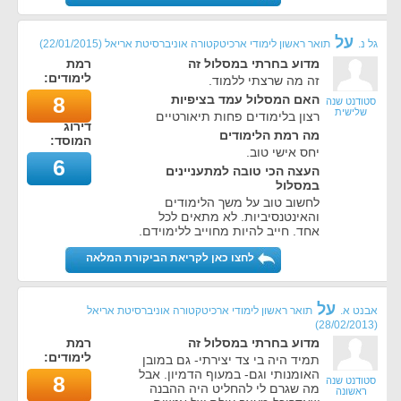
על
גל נ.
תואר ראשון לימודי ארכיטקטורה אוניברסיטת אריאל
(
22/01/2015
)
מדוע בחרתי במסלול זה
רמת
לימודים:
זה מה שרצתי ללמוד.
האם המסלול עמד בציפיות
8
סטודנט שנה
שלישית
רצון בלימודים פחות תיאורטיים
דירוג
מה רמת הלימודים
המוסד:
יחס אישי טוב.
6
העצה הכי טובה למתעניינים
במסלול
לחשוב טוב על משך הלימודים
והאינטנסיביות. לא מתאים לכל
אחד. חייב להיות מחוייב ללימוידם.
לחצו כאן לקריאת הביקורת המלאה
על
אבנט א.
תואר ראשון לימודי ארכיטקטורה אוניברסיטת אריאל
)
28/02/2013
(
מדוע בחרתי במסלול זה
רמת
לימודים:
תמיד היה בי צד יצירתי- גם במובן
האומנותי וגם- במעוף הדמיון. אבל
8
סטודנט שנה
מה שגרם לי להחליט היה ההבנה
ראשונה