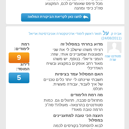
מכל פיפס שאומרים לכם, המקצוע
סה"כ כיפי ומהנה
לחצו כאן לקריאת הביקורת המלאה
על
אביה ק.
תואר ראשון לימודי ארכיטקטורה אוניברסיטת אריאל
)
24/08/2011
(
מדוע בחרתי במסלול זה
רמת
לימודים:
רציתי משהו שישלב לי את שני
הסגנונות שמעניינים אותי, שזה:
9
סטודנט שנה
הומני וריאלי. בנוסף, יש משהו
שניה
מאוד רחב אופקים במקצוע ובשיח
דירוג
האדריכלי
המוסד:
האם המסלול עמד בציפיות
5
חשבתי שיינתנו לי יותר כלים טכניים
של איך לעבוד, עבודה מעשית.
תכלס.
מה רמת הלימודים
מתרגלים סבבה, תרגולים גם. כמות
סטודנטים בהרצאה- מעולה!! סה"כ
הרמה טובה מאוד!
העצה הכי טובה למתעניינים
במסלול
לבוא להסתכל בקורסים לכמה