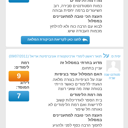
מה רמת הלימודים
כמות הסטודנטים סבירה, רוב
השיעורים ברמה יחסית גבוהה
העצה הכי טובה למתעניינים
במסלול
לבוא עם הרבה כוח ולא להילחץ
מכמות העבודה שיש.
לחצו כאן לקריאת הביקורת המלאה
על
יפית ס.
תואר ראשון לימודי ארכיטקטורה אוניברסיטת אריאל
(
09/07/2011
)
מדוע בחרתי במסלול זה
רמת
לימודים:
עניין בתחום.
האם המסלול עמד בציפיות
9
סטודנט שנה
שניה
ענה על הציפיות בצורה מלאה.
דירוג
הגעתי ללימודים כאשר הייתי
המוסד:
בטוחה שזה מה שאני רוצה
7
מה רמת הלימודים
בית הספר לאדריכלות קשוב
לדרישות ואם רמת הלימודים לא
נאותה חל שיפור
העצה הכי טובה למתעניינים
במסלול
לחסוך הרבה כסף לפני ולהגיע