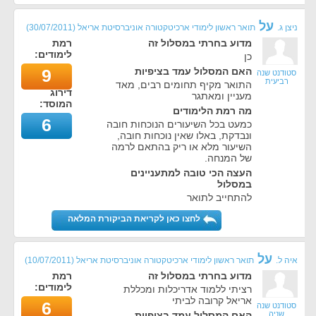
על
ניצן ג.
תואר ראשון לימודי ארכיטקטורה אוניברסיטת אריאל
(
30/07/2011
)
מדוע בחרתי במסלול זה
רמת
לימודים:
כן
האם המסלול עמד בציפיות
9
סטודנט שנה
רביעית
התואר מקיף תחומים רבים, מאד
דירוג
מעניין ומאתגר
המוסד:
מה רמת הלימודים
6
כמעט בכל השיעורים הנוכחות חובה
ונבדקת, באלו שאין נוכחות חובה,
השיעור מלא או ריק בהתאם לרמה
של המנחה.
העצה הכי טובה למתעניינים
במסלול
להתחייב לתואר
לחצו כאן לקריאת הביקורת המלאה
על
איה ל.
תואר ראשון לימודי ארכיטקטורה אוניברסיטת אריאל
(
10/07/2011
)
מדוע בחרתי במסלול זה
רמת
לימודים:
רציתי ללמוד אדריכלות ומכללת
אריאל קרובה לביתי
6
סטודנט שנה
שניה
האם המסלול עמד בציפיות