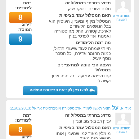
מדוע בחרתי במסלול זה
רמת
לימודים:
חלום נעורים + סקר שוק
האם המסלול עמד בציפיות
8
סטודנט שנה
ראשונה
המסלול מקיף ומעניין, העיסוק הוא
דירוג
בכל הנושאים הקשורים
המוסד:
לארכיטקטורה, החל מהיסטוריה
ואמנות ועד לפרטי בניין
9
מה רמת הלימודים
הייתי שמחה לעוד שיעורי תרגול,
כמות החומר אדירה, וכל הסבר
נוסף יועיל..
העצה הכי טובה למתעניינים
במסלול
קחו נשימה עמוקה.. זה יהיה ארוך
וקשה (:
לחצו כאן לקריאת הביקורת המלאה
על
אודי א.
תואר ראשון לימודי ארכיטקטורה אוניברסיטת אריאל
(
21/02/2013
)
מדוע בחרתי במסלול זה
רמת
לימודים:
עניין רב בעיצוב ובניין
האם המסלול עמד בציפיות
8
סטודנט שנה
ראשונה
מומלץ מאוד למי שמעניין אותו
דירוג
הנושא הזה מאוד