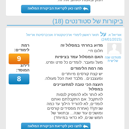
לחצו כאן לקריאת הביקורת המלאה
ביקורות של סטודנטים (18)
על
אוריאל א.
תואר ראשון לימודי ארכיטקטורה אוניברסיטת אריאל
)
24/01/2015
(
מדוע בחרתי במסלול זה
רמת
לימודים:
חלום חיי.
האם המסלול עמד בציפיות
9
סטודנט שנה
שלישית
מעל ומעבר. לומדים כל פרט ופרט.
דירוג
מה רמת הלימודים
המוסד:
יש קצת קורסים מיותרים
8
ומעצבנים.. מלבד זאת הכל מעולה.
העצה הכי טובה למתעניינים
במסלול
לא לותר ולא להפסיק לנסות
להתקבל. אם התקבלתם ואתם
לומדים, לא להוריד הילוך עד כמה
שניתן!!! (אחרת מפסידים קורסים
ומושכים עוד שנה... ובתואר של
חמש שנים, לא כדאי במיוחד)
לחצו כאן לקריאת הביקורת המלאה