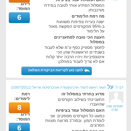
דירוג
המסלול הפתיע אותי לטובה במידת
המוסד:
מורכבותו.
6
מה רמת הלימודים
ישנה בעיית צפיפות משוועת
ב-95% מהקורסים המקשה מאוד
על הלימוד
העצה הכי טובה למתעניינים
במסלול
לחסוך מספיק כסף ע"מ שלא לעבוד
בשנתיים הראשונות שהן הכי
אינטנסיביות ויהיו הרבה יותר קלות
אם לא צריך לעבוד במהלכן.
לחצו כאן לקריאת הביקורת המלאה
על
דבי ל.
תואר ראשון לימודי ארכיטקטורה אוניברסיטת אריאל
(
10/07/2011
)
מדוע בחרתי במסלול זה
רמת
לימודים:
התעניינתי בשילוב הקורסים
שהועברו
8
סטודנט שנה
שניה
האם המסלול עמד בציפיות
דירוג
כמעט כל הקורסים מספקים. אני
המוסד:
לומדת המון. ובסה"כ מרוצה מצוות
המרצים.
6