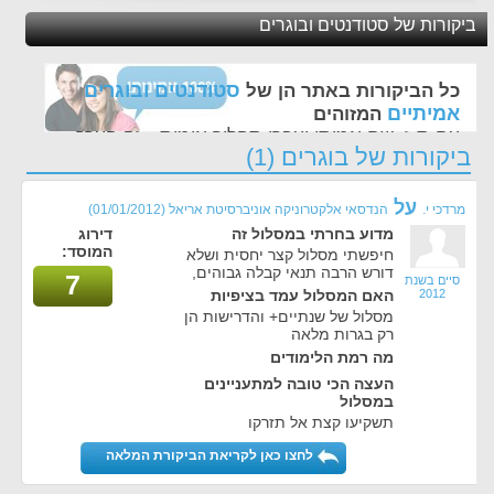
ביקורות של סטודנטים ובוגרים
סטודנטים ובוגרים
כל הביקורות באתר הן של
אמיתיים
המזוהים
עם ת.ז, שם אמיתי ועברו תהליך אימות - זה הערך
ביקורות של בוגרים (1)
החשוב לנו ביותר באתר
על
מרדכי י.
הנדסאי אלקטרוניקה אוניברסיטת אריאל
(01/01/2012)
מדוע בחרתי במסלול זה
דירוג
המוסד:
חיפשתי מסלול קצר יחסית ושלא
דורש הרבה תנאי קבלה גבוהים,
7
סיים בשנת
2012
האם המסלול עמד בציפיות
מסלול של שנתיים+ והדרישות הן
רק בגרות מלאה
מה רמת הלימודים
העצה הכי טובה למתעניינים
במסלול
תשקיעו קצת אל תזרקו
לחצו כאן לקריאת הביקורת המלאה