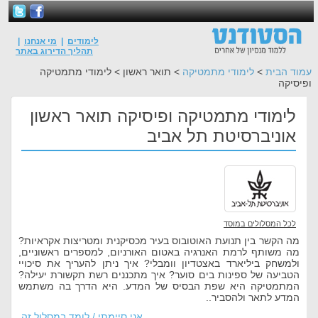
לימודים
|
מי אנחנו
|
תהליך הדירוג באתר
עמוד הבית
>
לימודי מתמטיקה
> תואר ראשון > לימודי מתמטיקה
ופיסיקה
לימודי מתמטיקה ופיסיקה תואר ראשון
אוניברסיטת תל אביב
לכל המסלולים במוסד
מה הקשר בין תנועת האוטובוס בעיר מכסיקנית ומטריצות אקראיות?
מה משותף לרמת האנרגיה באטום האורניום, למספרים ראשוניים,
ולמשחק ביליארד באצטדיון וומבלי? איך ניתן להעריך את סיכויי
הטביעה של ספינות בים סוער? איך מתכננים רשת תקשורת יעילה?
המתמטיקה היא שפת הבסיס של המדע. היא הדרך בה משתמש
המדע לתאר ולהסביר..
אני סיימתי / לומד במסלול זה