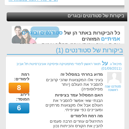
ביקורות של סטודנטים ובוגרים
סטודנטים ובוגרים
כל הביקורות באתר הן של
אמיתיים
המזוהים
עם ת.ז, שם אמיתי ועברו תהליך אימות - זה הערך
ביקורות של סטודנטים (1)
החשוב לנו ביותר באתר
על
מיכאל ג.
תואר ראשון לימודי מתמטיקה ופיסיקה אוניברסיטת תל אביב
)
01/09/2011
(
מדוע בחרתי במסלול זה
רמת
לימודים:
בעיני אלו המקצועות שהכי קרובים
להסביר את העולם (יותר
8
סטודנט שנה
מפילוסופיה)
ראשונה
דירוג
האם המסלול עמד בציפיות
המוסד:
הבנתי שאי אפשר להסביר את
העולם אבל אלו מקצועות מרתקים
6
ומעניינים כפי שציפיתי.
מה רמת הלימודים
התירגולים עוזרים הרבה פעמים
להבין את הקורס והכיתות נכון