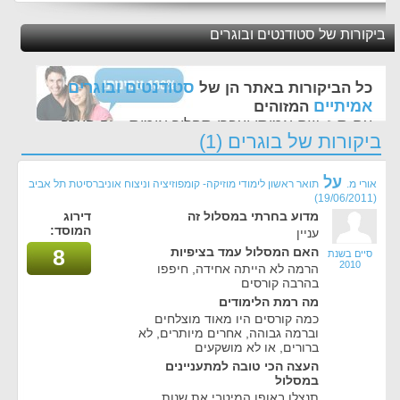
ביקורות של סטודנטים ובוגרים
סטודנטים ובוגרים
כל הביקורות באתר הן של
אמיתיים
המזוהים
עם ת.ז, שם אמיתי ועברו תהליך אימות - זה הערך
ביקורות של בוגרים (1)
החשוב לנו ביותר באתר
על
אורי מ.
תואר ראשון לימודי מוזיקה- קומפוזיציה וניצוח אוניברסיטת תל אביב
(19/06/2011)
מדוע בחרתי במסלול זה
דירוג
המוסד:
עניין
האם המסלול עמד בציפיות
8
סיים בשנת
2010
הרמה לא הייתה אחידה, חיפפו
בהרבה קורסים
מה רמת הלימודים
כמה קורסים היו מאוד מוצלחים
וברמה גבוהה, אחרים מיותרים, לא
ברורים, או לא מושקעים
העצה הכי טובה למתעניינים
במסלול
תנצלו באופן המיטבי את שנות