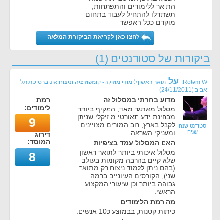
התואר ללימודים והתפתחות,
תשתדלו להתחיל לעבוד בתחום
מוקדם ככל האפשר
לחצו כאן לקריאת הביקורת המלאה
ביקורות של סטודנטים (1)
על
Rotem W.
תואר ראשון לימודי מוזיקה- קומפוזיציה וניצוח אוניברסיטת תל
אביב
(
24/11/2011
)
מדוע בחרתי במסלול זה
רמת
לימודים:
מסלול מאתגר מאד, המקיף ביותר
מבחינת ידע תאורטי מוזיקלי שניתן
9
לקבל בארץ, רוב המורים מצויינים
סטודנט שנה
שניה
ומעניקי השראה
דירוג
המוסד:
האם המסלול עמד בציפיות
מסלול איכותי ביותר לתואר ראשון
8
שלא קיים בהרבה מקומות בעולם
(בהם ניתן ללמוד ניצוח רק מתואר
שני), הקורסים העיוניים ברמה
גבוהה ביותר וכן שיעורי המקצוע
הראשי.
מה רמת הלימודים
כיתות קטנות, בבמוצע כ10 אנשים.