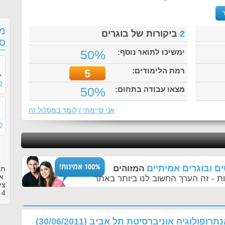
מס
2
ביקורות של בוגרים
סו
ימשיכו לתואר נוסף:
50%
רמת הלימודים:
5
ל
מצאו עבודה בתחום:
50%
אני סיימתי / לומד במסלול זה
ל
ם ובוגרים אמיתיים
המזוהים
תו
או
ת - זה הערך החשוב לנו ביותר באתר
צי
4
ב
אנתרופולוגיה אוניברסיטת תל אביב
(30/06/2011)