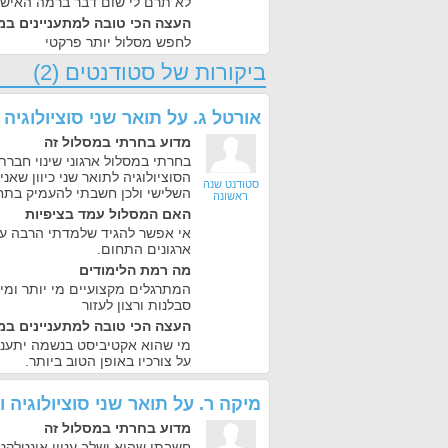
לא תרם לי שום דבר ברמה האישי
העצה הכי טובה למתעניינים במ
לחפש מסלול יותר פרקטי
ביקורות של סטודנטים (2)
אורטל ג.
על
תואר שני סוציולוגיה
מדוע בחרתי במסלול זה
בחרתי במסלול ארגוני שינוי חברת
הסוציולוגיה לתואר שני כיוון שאנ
סטודנט שנה
השלישי ולכן חשבתי להעמיק בתח
ראשונה
האם המסלול עמד בציפיות
אי אפשר להגיד שלמדתי הרבה על
ארגונים התחום.
מה רמת הלימודים
המתרגלים מקצועיים מי יותר ומי
סבלנות ורצון לעזור
העצה הכי טובה למתעניינים במ
מי שהוא אקטיביסט בנשמה יתעניי
על צורכיו באופן הטוב ביותר.
מיקה ר.
על
תואר שני סוציולוגיה 
מדוע בחרתי במסלול זה
חשבתי שהוא ישלב עניין אינטלקטו