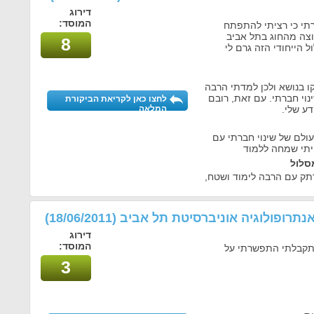
דירוג
המוסד:
רתי כי רציתי להתפתח
וצה מהחוג בתל אביב
8
 הייחודי הזה גרם לי
ו בנושא ולכן למדתי הרבה
נוי חברתי. עם זאת, רובם
לחצו כאן לקריאת הביקורת
דע שלי.
המלאה
עולם של שינוי חברתי עם
יתי שמחה ללמוד
סלול
רתק עם הרבה לימוד ושטח,
ואנתרופולוגיה אוניברסיטת תל אביב
(18/06/2011)
דירוג
המוסד:
התקבלתי התפשרתי על
3