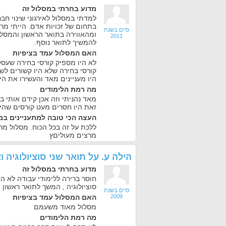
מדוע בחרתי במסלול זה
למדתי במסלול לאירגוני שינוי חב
בתחום של זכויות אדם. הייתי מר
סיים בשנת
ומהאווירה בתואר הראשון והמסלול
2011
להמשיך לתואר נוסף.
האם המסלול עמד בציפיות
לא היו מספיק קורסי בחירה שעסק
קורסי בחירה שלא היו קשורים לשי
היו מעניינים מאד והעשירו את הי
מה רמת הלימודים
מאד נהניתי וזה אכן קידם אותי ב
זאת היו חסרים מעט קורסים שהי
העצה הכי טובה למתעניינים במ
ללכת על זה בכל הכוח. מסלול מ
מרצים מעוליםץ
הילה ע.
על
תואר שני סוציולוגיה 
מדוע בחרתי במסלול זה
חוסר ברירה ללימודי עבודה לא 
סוציולוגיה , המשך לתואר ראשון
סיים בשנת
2009
האם המסלול עמד בציפיות
מסלול מאוד משעמם
מה רמת הלימודים