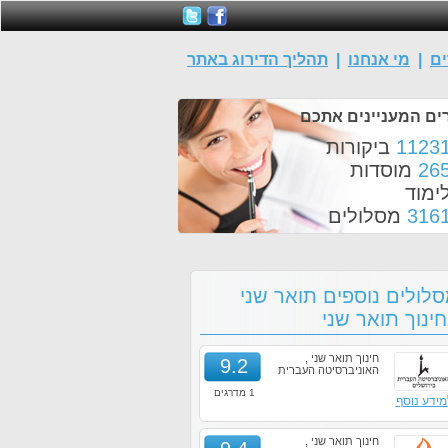
ים
|
מי אנחנו
|
תהליך הדירוג באתר
ים המעניינים אתכם
1123
ביקורות
26
מוסדות
ימוד
316
מסלולים
לולים נוספים תואר שני
ינוך תואר שני
חינוך תואר שני ,
9.2
האוניברסיטה העברית
1 מדרגים
מידע נוסף
חינוך תואר שני ,