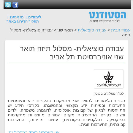
לימודים
|
מי אנחנו
|
תהליך הדירוג באתר
עמוד הבית
>
עבודה סוציאלית
> תואר שני > עבודה סוציאלית- מסלול
תיזה
עבודה סוציאלית- מסלול תיזה תואר
שני אוניברסיטת תל אביב
לכל המסלולים במוסד
תכנית הלימודים לתואר שני מתמקדת בהקניית ידע ומיומנויות
התערבות ובפיתוח ידע מקצועי ובהמשגתו. בקורסי הידע יש
התייחסות למגוון של קבוצות אוכלוסיה, לדוגמה: משפחה, ילדים
ונשים. בקורסי ההתערבות מקנים המורים מיומנויות מתקדמות
בפרקטיקה רפלקטיבית–ביקורתית, עיצוב מדיניות, התערבות
קבוצתית, התערבות זוגית..
אני סיימתי / לומד במסלול זה