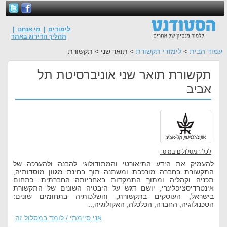
לימודים
|
מי אנחנו
|
תהליך הדירוג באתר
עמוד הבית
>
לימודי תקשורת
> תואר שני > תקשורת
תקשורת תואר שני אוניברסיטת תל
אביב
לכל המסלולים במוסד
להעמיק את הידע התיאורטי והמתודולוגי להבנה ולהערכה של
התקשורת בחברה מורכבת ומשתנה תוך בחינת מגוון מוסדותיה,
תכניה וקהליה ומתוך התמקדות באחריותה החברתית. כתחום
אינטרדיסציפלינרי, יושם דגש על היבטיה השונים של התקשורת
בישראל, העוסקים בתקשורת, והשלכותיה בתחומים שונים:
הטכנולוגיה, החברה, הכלכלה, האקולוגיה,..
אני סיימתי / לומד במסלול זה